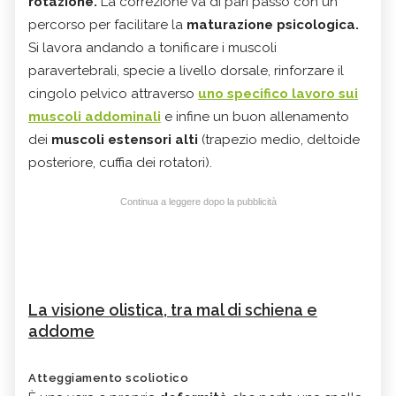
rotazione.
La correzione va di pari passo con un
percorso per facilitare la
maturazione psicologica.
Si lavora andando a tonificare i muscoli
paravertebrali, specie a livello dorsale, rinforzare il
cingolo pelvico attraverso
uno specifico lavoro sui
muscoli addominali
e infine un buon allenamento
dei
muscoli estensori alti
(trapezio medio, deltoide
posteriore, cuffia dei rotatori).
Continua a leggere dopo la pubblicità
La visione olistica, tra mal di schiena e
addome
Atteggiamento scoliotico