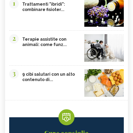
1
Trattamenti "ibridi":
combinare fisioter...
2
Terapie assistite con
animali: come funz...
3
9 cibi salutari con un alto
contenuto di...
Cure consiglia