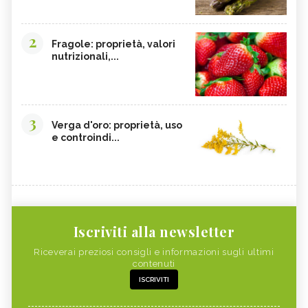
2
Fragole: proprietà, valori
nutrizionali,...
3
Verga d'oro: proprietà, uso
e controindi...
Iscriviti alla newsletter
Riceverai preziosi consigli e informazioni sugli ultimi
contenuti
ISCRIVITI