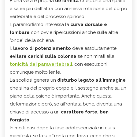
È una vera e propria
deformità
che porta una spalla
a salire più dell'altra con annessa rotazione del corpo
vertebrale e del processo spinoso.
Il paramorfismo interessa la
curva dorsale e
lombare
con ovvie ripercussioni anche sulle altre
"onde" della schiena.
Il
lavoro di potenziamento
deve assolutamente
evitare carichi sulla colonna
se non mirati alla
tonicità dei paravertebrali
, con esecuzioni
comunque molto lente.
La scoliosi genera un
disturbo legato all'immagine
che si ha del proprio corpo e il sostegno anche su un
piano della psiche è importante. Anche questa
deformazione però, se affrontata bene, diventa una
chiave di accesso a un
carattere forte, ben
forgiato.
In molti casi dopo la fase adolescenziale in cui si
manifesta, se la si affronta con forza, ecco che si