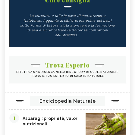
La curcuma è utile in caso di meteorismo e
flatulenze. Aggiunta ai cibi o presa prima dei pasti
sotto forma di tintura, aiuta a prevenire la formazione
di aria e a combattere le dolorose contrazioni
dell'intestino.
Trova Esperto
EFFETTUA UNA RICERCA NELLA DIRECTORY DI CURE-NATURALI E
TROVA IL TUO ESPERTO DI SALUTE NATURALE.
Enciclopedia Naturale
1
Asparagi: proprietà, valori
nutrizionali...