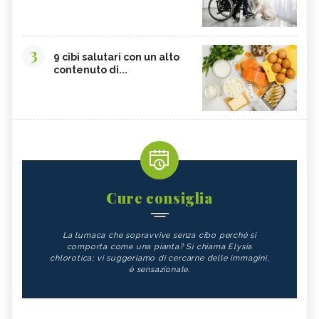
3
9 cibi salutari con un alto
contenuto di...
Cure consiglia
La lumaca che sopravvive senza cibo perché si
comporta come una pianta? Si chiama Elysia
chlorotica; vi suggeriamo di cercarne delle immagini,
è sensazionale.