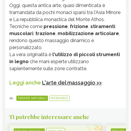
Oggi, questa antica arte, quasi dimenticata è
tramandata da pochi monaci sparsi tra l'Asia Minore
e La repubblica monastica del Monte Athos.
Tecniche come
pressione
,
frizione
,
stiramenti
muscolari
,
trazione
,
mobilizzazione articolare
,
rendono questo massaggio dinamico e
personalizzato.
La vera originalità è
l'utilizzo di piccoli strumenti
in legno
che mani esperte utilizzano
sapientemente sulle zone contratte.
Leggi anche
L'arte del massaggio >>
da:
TERAPIE NATURALI
MASSAGGIO
Ti potrebbe interessare anche
TERAPIE NATURALI
OROSCOPO
TERAPIE NA