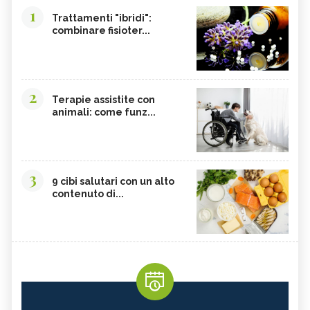
1
Trattamenti "ibridi":
combinare fisioter...
2
Terapie assistite con
animali: come funz...
3
9 cibi salutari con un alto
contenuto di...