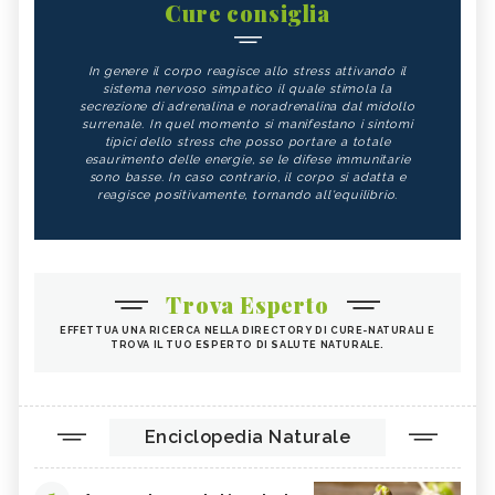
Cure consiglia
In genere il corpo reagisce allo stress attivando il
sistema nervoso simpatico il quale stimola la
secrezione di adrenalina e noradrenalina dal midollo
surrenale. In quel momento si manifestano i sintomi
tipici dello stress che posso portare a totale
esaurimento delle energie, se le difese immunitarie
sono basse. In caso contrario, il corpo si adatta e
reagisce positivamente, tornando all'equilibrio.
Trova Esperto
EFFETTUA UNA RICERCA NELLA DIRECTORY DI CURE-NATURALI E
TROVA IL TUO ESPERTO DI SALUTE NATURALE.
Enciclopedia Naturale