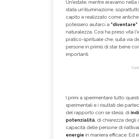
Un'estate, mentre eravamo nella 
stata un'illuminazione, soprattutt
capito e realizzato come antiche
potessero aiutarci a
"diventare" 
naturalezza. Cosi ha preso vita l'
pratico-spirituale che, sulla via 
persone in primis di star bene con s
importanti.
Conti
I primi a sperimentare tutto quest
sperimentali e i risultati dei parte
del rapporto con se stessi, di
ind
potenzialità
, di chiarezza degli 
capacità delle persone di riattiva
energie
in maniera efficace. Ed 