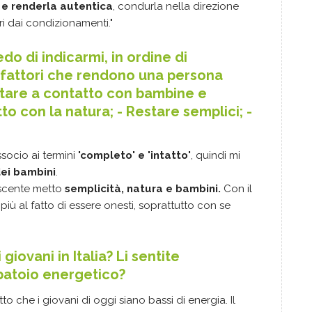
' e renderla autentica
, condurla nella direzione
eri dai condizionamenti."
do di indicarmi, in ordine di
 fattori che rendono una persona
 Stare a contatto con bambine e
to con la natura; - Restare semplici; -
ssocio ai termini
'completo' e 'intatto'
, quindi mi
ei bambini
.
escente metto
semplicità, natura e bambini.
Con il
 più al fatto di essere onesti, soprattutto con se
iovani in Italia? Li sentite
rbatoio energetico?
o che i giovani di oggi siano bassi di energia. Il