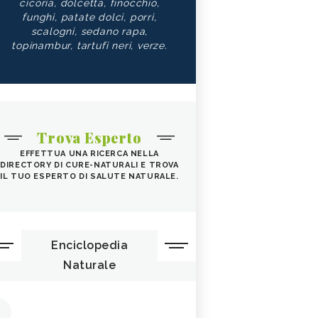
cicoria, dolcetta, finocchio,
funghi, patate dolci, porri,
scalogni, sedano rapa,
topinambur, tartufi neri, verze.
Trova Esperto
EFFETTUA UNA RICERCA NELLA
DIRECTORY DI CURE-NATURALI E TROVA
IL TUO ESPERTO DI SALUTE NATURALE.
Enciclopedia
Naturale
1