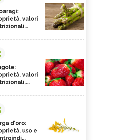
paragi:
oprietà, valori
rizionali...
2
agole:
oprietà, valori
rizionali,...
3
rga d'oro:
oprietà, uso e
ntroindi...