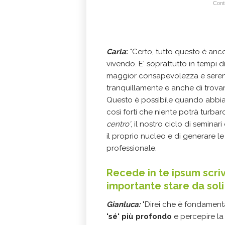
Conti
Carla
:
"Certo, tutto questo è anc
vivendo. E' soprattutto in tempi d
maggior consapevolezza e serenit
tranquillamente e anche di trovar
Questo è possibile quando abbi
così forti che niente potrà turba
centro'
, il nostro ciclo di seminar
il proprio nucleo e di generare l
professionale.
Recede in te ipsum scri
importante stare da soli
Gianluca:
"Direi che è fondament
'sé' più profondo
e percepire la