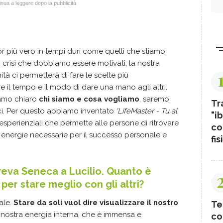
nua a leggere dopo la pubblicità
or più vero in tempi duri come quelli che stiamo
i crisi che dobbiamo essere motivati, la nostra
à ci permetterà di fare le scelte più
e il tempo e il modo di dare una mano agli altri.
amo chiaro
chi siamo e cosa vogliamo
, saremo
Tr
rci. Per questo abbiamo inventato
'LifeMaster - Tu al
"ib
i esperienziali che permette alle persone di ritrovare
co
e energie necessarie per il successo personale e
fis
veva Seneca a Lucilio. Quanto è
 per stare meglio con gli altri?
ale.
Stare da soli vuol dire visualizzare il nostro
Te
 nostra energia interna, che è immensa e
co