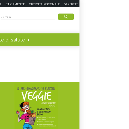
A
ETICAMENTE
CRESCITA PERSONALE
SAPERE.IT
e di salute