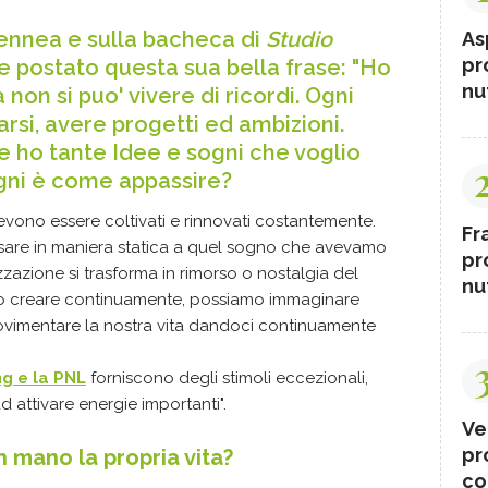
Mennea e sulla bacheca di
Studio
As
pr
 postato questa sua bella frase: "Ho
nut
 non si puo' vivere di ricordi. Ogni
rsi, avere progetti ed ambizioni.
e ho tante Idee e sogni che voglio
ogni è come appassire?
evono essere coltivati e rinnovati costantemente.
Fr
are in maniera statica a quel sogno che avevamo
pr
zzazione si trasforma in rimorso o nostalgia del
nut
no creare continuamente, possiamo immaginare
movimentare la nostra vita dandoci continuamente
g e la
PNL
forniscono degli stimoli eccezionali,
ad attivare energie importanti".
Ve
pr
n mano la propria vita?
co