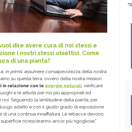
uol dire avere cura di noi stessi e
ione i nostri stessi obiettivi. Come
ra di una pianta?
ca,
in primis
, assumere consapevolezza della nostra
iamo su questa terra, ovvero della nostra mission.
 in relazione con le
energie naturali
, verificare
luoghi e le attività per noi più appropriati ed
 noi. Seguendo la similitudine della pianta, per
uogo adatto e con il giusto grado di esposizione
e di una continua innaffiatura. Le erbacce devono
n superficie ricresceranno ancor più rigogliose."