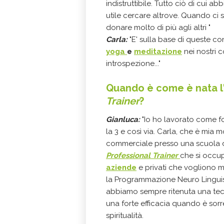
indistruttibile. Tutto ciò di cui
utile cercare altrove. Quando ci s
donare molto di più agli altri "
Carla:
"E' sulla base di queste c
yoga
e
meditazione
nei nostri c
introspezione..."
Quando è come è nata l
Trainer
?
Gianluca:
"Io ho lavorato come f
la 3 e così via. Carla, che è mia
commerciale presso una scuola d
Professional Trainer
che si occu
aziende
e privati che vogliono m
la Programmazione Neuro Linguistic
abbiamo sempre ritenuta una tec
una forte efficacia quando è sor
spiritualità.