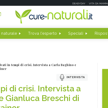
DEABYDAY
VITA DA MAMM
 naturale
Trova l'esperto
Speciali
Rispost
vati in tempi di crisi. Intervista a Carla Baghino e
ainer
INTERVISTA
i di crisi. Intervista a
e Gianluca Breschi di
rainer