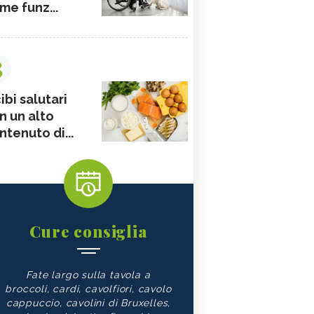
me funz...
3
ibi salutari
n un alto
ntenuto di...
Cure consiglia
Fate largo sulla tavola a
broccoli, cardi, cavolfiori, cavolo
cappuccio, cavolini di Bruxelles,