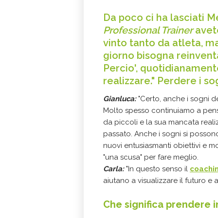
Da poco ci ha lasciati 
Professional Trainer
avete
vinto tanto da atleta, ma
giorno bisogna reinventa
Percio', quotidianament
realizzare." Perdere i s
Gianluca:
"Certo, anche i sogni d
Molto spesso continuiamo a pens
da piccoli e la sua mancata reali
passato. Anche i sogni si posso
nuovi entusiasmanti obiettivi e 
"una scusa" per fare meglio.
Carla:
"In questo senso il
coachin
aiutano a visualizzare il futuro e 
Che significa prendere i