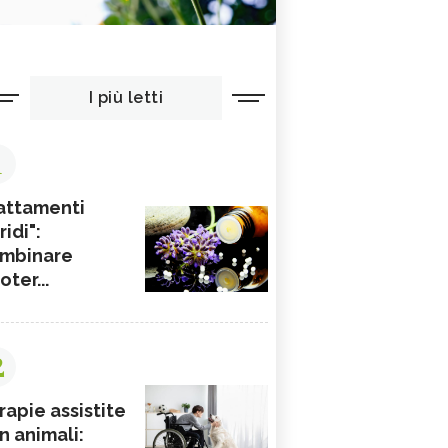
I più letti
1
attamenti
ridi":
mbinare
ioter...
2
rapie assistite
n animali: