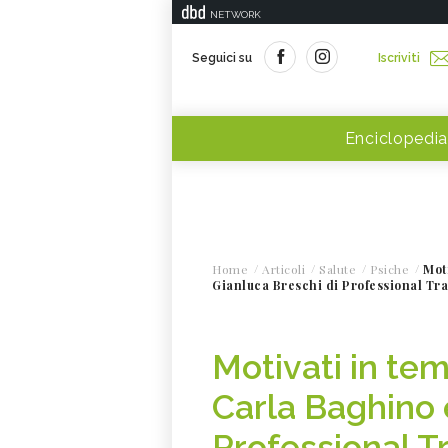
NETWORK
Seguici su
Iscriviti
Enciclopedia
Home
Articoli
Salute
Psiche
Moti
Gianluca Breschi di Professional Tr
Motivati in temp
Carla Baghino 
Professional T