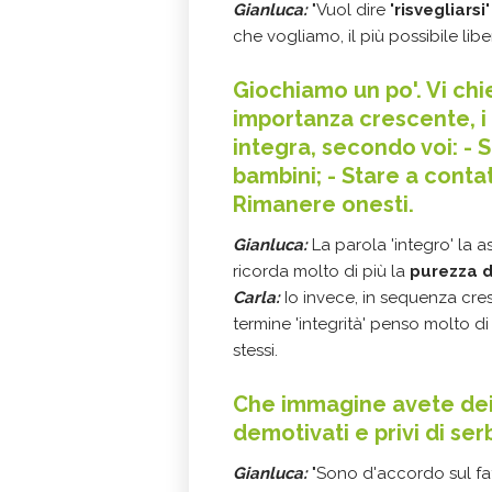
Gianluca:
"Vuol dire
'risvegliarsi
che vogliamo, il più possibile lib
Giochiamo un po'. Vi chie
importanza crescente, i
integra, secondo voi: -
bambini; - Stare a contat
Rimanere onesti.
Gianluca:
La parola 'integro' la a
ricorda molto di più la
purezza d
Carla:
Io invece, in sequenza cr
termine 'integrità' penso molto di
stessi.
Che immagine avete dei g
demotivati e privi di se
Gianluca:
"Sono d'accordo sul fatt