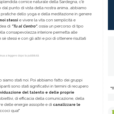
splendida cornice naturale della Sardegna, c'è
o dal punto di vista della nostra anima...abbiamo
 pratiche dello yoga e della meditazione in genere
noi stessi
e vivere la vita con semplicità e
idea di
"Tu al Centro"
, ossia un percorso di tipo
della consapevolezza interiore permetta alle
è stessi e con gli altri e poi di ottenere risultati
nua a leggere dopo la pubblicità
o siamo stati noi. Poi abbiamo fatto dei gruppi
cipanti sono stati significativi in termini di recupero
ividuazione del talento e delle proprie
obiettivi, di efficacia della comunicazione, della
re delle energie assopite e di
canalizzare le
eccoci qua!"