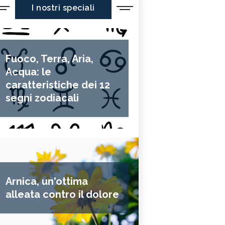
I nostri speciali
Fuoco, Terra, Aria,
Acqua: le
caratteristiche dei 12
segni zodiacali
Arnica, un'ottima
alleata contro il dolore