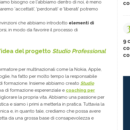
 abbiamo bisogno ce l'abbiamo dentro di noi, è meno
co
aremo 'accettati', 'perdonati' e 'liberati' potremo
onvinzioni che abbiamo introdotto
elementi di
orsi, in modo da favorire il processo di
9 c
co
'idea del progetto
Studio Professional
co
ormatore per multinazionali come la Nokia, Apple,
 moglie, ha fatto per molto tempo la responsabile
i formazione. Insieme abbiamo creato
Studio
pa di formazione esperenziale e
coaching per
igliorare la propria vita. Abbiamo una passione per
a e siamo i primi a metterla in pratica. Tuttavia la
nica e, in quanto tale, crediamo che possa avere
retta da una grossa base di consapevolezza e