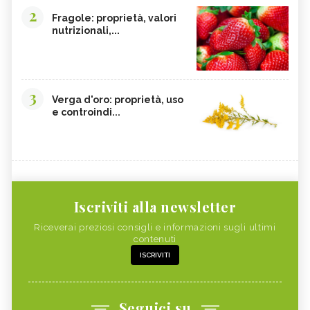
2
Fragole: proprietà, valori
nutrizionali,...
3
Verga d'oro: proprietà, uso
e controindi...
Iscriviti alla newsletter
Riceverai preziosi consigli e informazioni sugli ultimi
contenuti
ISCRIVITI
Seguici su