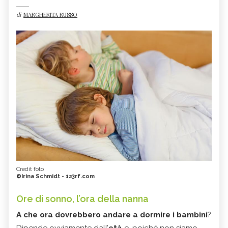
di
MARGHERITA RUSSO
Credit foto
©Irina Schmidt - 123rf.com
Ore di sonno, l’ora della nanna
A che ora dovrebbero andare a dormire i bambini
?
Dipende ovviamente dall’
età
e, poiché non siamo