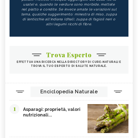
usate) e, quando le verdure sono morbide, mettete
nel piatto e condite. Se invece amate le variazioni sul
tema, qualche suggerimento: minestra di miso, zuppa
di lenticchie all'indiana (dhal), zuppa di fagioli neri o
altri legumi ricchi di fibre.
Trova Esperto
EFFETTUA UNA RICERCA NELLA DIRECTORY DI CURE-NATURALI E
TROVA IL TUO ESPERTO DI SALUTE NATURALE.
Enciclopedia Naturale
1
Asparagi: proprietà, valori
nutrizionali...