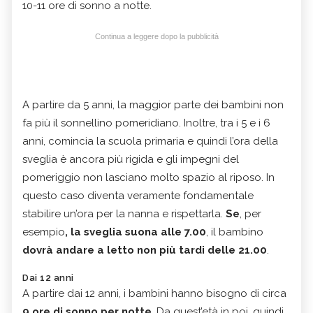
10-11 ore di sonno a notte.
Continua a leggere dopo la pubblicità
A partire da 5 anni, la maggior parte dei bambini non
fa più il sonnellino pomeridiano. Inoltre, tra i 5 e i 6
anni, comincia la scuola primaria e quindi l’ora della
sveglia è ancora più rigida e gli impegni del
pomeriggio non lasciano molto spazio al riposo. In
questo caso diventa veramente fondamentale
stabilire un’ora per la nanna e rispettarla.
Se
, per
esempio
, la sveglia suona alle 7.00
, il bambino
dovrà andare a letto non più tardi delle 21.00
.
Dai 12 anni
A partire dai 12 anni, i bambini hanno bisogno di circa
9 ore di sonno per notte
. Da quest’età in poi, quindi,