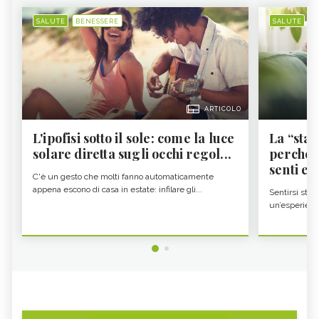
SALUTE
BENESSERE
SALUTE
B
ARTICOLO
L'ipofisi sotto il sole: come la luce
La “sta
solare diretta sugli occhi regol...
perché i
senti es.
C'è un gesto che molti fanno automaticamente
appena escono di casa in estate: infilare gli...
Sentirsi stan
un’esperienz