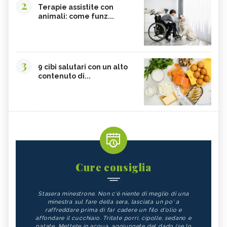
2
Terapie assistite con
animali: come funz...
3
9 cibi salutari con un alto
contenuto di...
Cure consiglia
Stasera minestrone. Non c'è niente di meglio di una
minestra sul fare della sera, lasciata un po' a
raffreddare prima di far cadere un filo d'olio e
affondare il cucchiaio. Tritate porri, cipolle, sedano e
patate. Mettete in acqua, aggiungete del dado (se lo