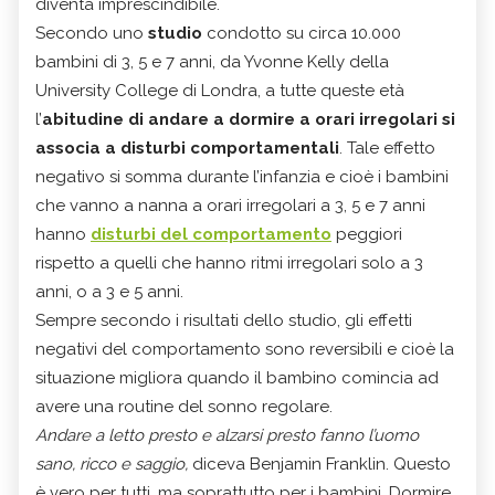
diventa imprescindibile.
Secondo uno
studio
condotto su circa 10.000
bambini di 3, 5 e 7 anni, da Yvonne Kelly della
University College di Londra, a tutte queste età
l’
abitudine di andare a dormire a orari irregolari si
associa a disturbi comportamentali
. Tale effetto
negativo si somma durante l’infanzia e cioè i bambini
che vanno a nanna a orari irregolari a 3, 5 e 7 anni
hanno
disturbi del comportamento
peggiori
rispetto a quelli che hanno ritmi irregolari solo a 3
anni, o a 3 e 5 anni.
Sempre secondo i risultati dello studio, gli effetti
negativi del comportamento sono reversibili e cioè la
situazione migliora quando il bambino comincia ad
avere una routine del sonno regolare.
Andare a letto presto e alzarsi presto fanno l’uomo
sano, ricco e saggio,
diceva Benjamin Franklin. Questo
è vero per tutti, ma soprattutto per i bambini. Dormire