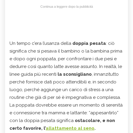
Continua a leggere dopo la pubblicità
Un tempo c’era l’usanza della
doppia pesata
: ciò
significa che si pesava il bambino o la bambina prima
e dopo ogni poppata, per confrontare i due pesi e
dedurre così quanto latte avesse assunto. In realtà, le
linee guida più recenti
la sconsigliano
, innanzitutto
perché fornisce dati poco attendibili e, in secondo
luogo, perché aggiunge un carico di stress a una
routine che già di per sé è impegnativa e complessa.
La poppata dovrebbe essere un momento di serenità
e connessione tra mamma e lattante: “appesantirlo”
con la doppia pesata significa
ostacolare, e non
certo favorire, l’
allattamento al seno
.