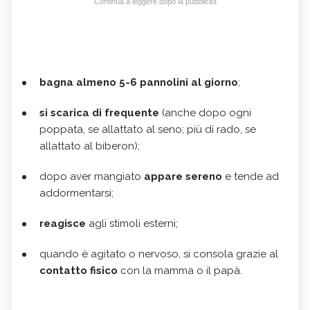
Continua a leggere dopo la pubblicità
bagna almeno 5-6 pannolini al giorno
;
si scarica di frequente
(anche dopo ogni
poppata, se allattato al seno; più di rado, se
allattato al biberon);
dopo aver mangiato
appare sereno
e tende ad
addormentarsi;
reagisce
agli stimoli esterni;
quando è agitato o nervoso, si consola grazie al
contatto fisico
con la mamma o il papà.