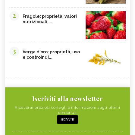
2
Fragole: proprietà, valori
nutrizionali,...
3
Verga d'oro: proprietà, uso
e controindi...
Iscriviti alla newsletter
Riceverai preziosi consigli e informazioni sugli ultimi
contenuti
ISCRIVITI