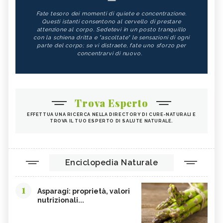
Fate tesoro dei momenti di quiete e concentrazione.
Questi istanti consentono al cervello di prestare
attenzione al corpo. Sedetevi in un posto tranquillo
con la schiena dritta e "ascoltate" le sensazioni di ogni
parte del corpo; se vi distraete, fate uno sforzo per
concentrarvi di nuovo.
Trova Esperto
EFFETTUA UNA RICERCA NELLA DIRECTORY DI CURE-NATURALI E
TROVA IL TUO ESPERTO DI SALUTE NATURALE.
Enciclopedia Naturale
1
Asparagi: proprietà, valori
nutrizionali...