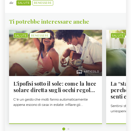
da:
SALUTE
BENESSERE
Ti potrebbe interessare anche
SALUTE
BENESSERE
SALUTE
B
ARTICOLO
L'ipofisi sotto il sole: come la luce
La “sta
solare diretta sugli occhi regol...
perché i
senti es.
C'è un gesto che molti fanno automaticamente
appena escono di casa in estate: infilare gli...
Sentirsi stan
un’esperienz