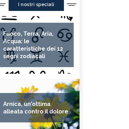
I nostri speciali
Fuoco, Terra, Aria,
Acqua: le
caratteristiche dei 12
segni zodiacali
Arnica, un'ottima
alleata contro il dolore