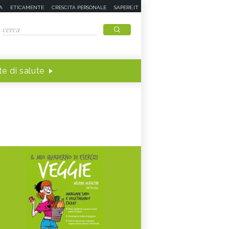
A
ETICAMENTE
CRESCITA PERSONALE
SAPERE.IT
e di salute