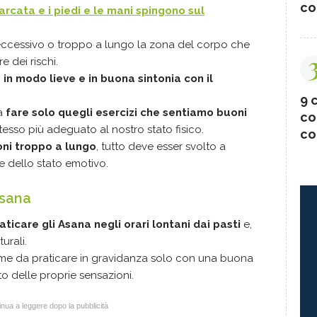
co
arcata e i piedi e le mani spingono sul
eccessivo o troppo a lungo la zona del corpo che
 dei rischi.
o
in modo lieve e in buona sintonia con il
9 c
ma
fare solo quegli esercizi che sentiamo buoni
co
esso più adeguato al nostro stato fisico.
co
oni troppo a lungo
, tutto deve esser svolto a
e dello stato emotivo.
Asana
aticare gli Asana negli orari lontani dai pasti
e,
turali.
ime da praticare in gravidanza solo con una buona
o delle proprie sensazioni.
nua a leggere dopo la pubblicità