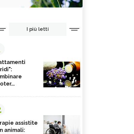
I più letti
1
attamenti
ridi":
mbinare
ioter...
2
rapie assistite
n animali: