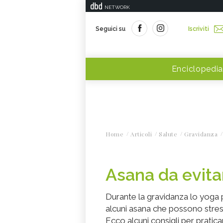
NETWORK
Seguici su
Iscriviti
Enciclopedia
Home
Articoli
Salute
Gravidanza
Asana da evita
Durante la gravidanza lo yoga p
alcuni asana che possono stres
Ecco alcuni consigli per prati