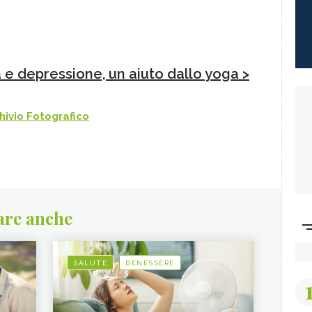
 e depressione, un aiuto dallo yoga >
ivio Fotografico
are anche
SALUTE
BENESSERE