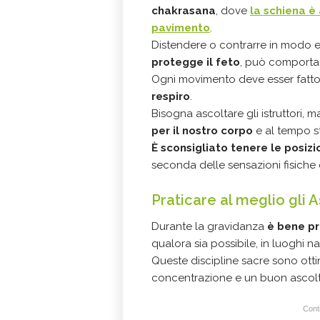
chakrasana
, dove
la schiena è 
pavimento
.
Distendere o contrarre in modo 
protegge il feto
, può comportare
Ogni movimento deve esser fatt
respiro
.
Bisogna ascoltare gli istruttori, 
per il nostro corpo
e al tempo st
È sconsigliato tenere le posizi
seconda delle sensazioni fisiche 
Praticare al meglio gli 
Durante la gravidanza
è bene pr
qualora sia possibile, in luoghi na
Queste discipline sacre sono ott
concentrazione e un buon ascolt
Conti