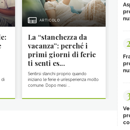
As
pr
nut
ARTICOLO
le:
La “stanchezza da
e
vacanza”: perché i
primi giorni di ferie
Fr
ti senti es...
pr
nut
Sentirsi stanchi proprio quando
 di
iniziano le ferie è un’esperienza molto
comune. Dopo mesi ...
Ve
pr
co