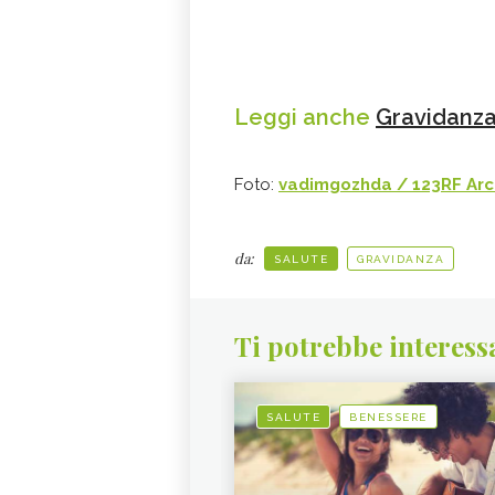
Leggi anche
Gravidanza
Foto:
vadimgozhda / 123RF Arch
da:
SALUTE
GRAVIDANZA
Ti potrebbe interess
SALUTE
BENESSERE