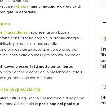
 “consapevolezza”.
o scorre,
i chakra
hanno maggiore capacità di
con quello esteriore
.
danza
ne in gravidanza
, rappresenta una buona
tatto con il proprio corpo e la propria energia. È
irituale per dare alla luce una vita.
Tr
no praticati senza ascoltare il proprio corpo,
"ib
e, nel caso delle donne in gravidanza, anche dei
co
fis
ti devono esser fatti molto lentamente
,
 corpo e tenere conto della presenza del feto. Il
on ogni posizione che si assume.
ante la gravidanza
Te
itare tutti quegli Asana che mettono a dura prova
co
e
, come ad esempio la
posizione del ponte, o