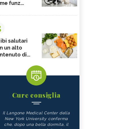
me funz...
3
ibi salutari
n un alto
ntenuto di...
Cure consiglia
Il Langone Medical Center della
New York University conferma
che, dopo una bella dormita, il