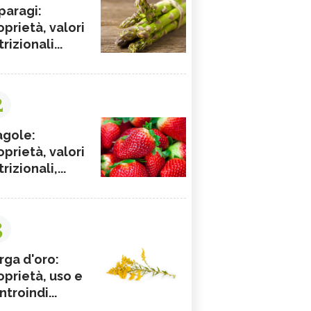
paragi:
oprietà, valori
rizionali...
2
agole:
oprietà, valori
rizionali,...
3
rga d'oro:
oprietà, uso e
ntroindi...