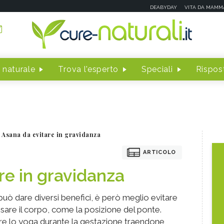
DEABYDAY
VITA DA MAMM
 naturale
Trova l'esperto
Speciali
Rispost
Asana da evitare in gravidanza
ARTICOLO
re in gravidanza
uò dare diversi benefici, è però meglio evitare
sare il corpo, come la posizione del ponte.
care lo yoga durante la gestazione traendone