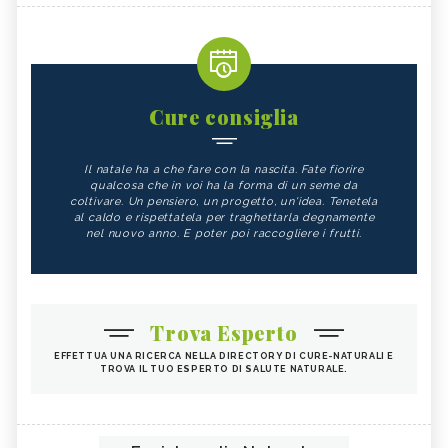
Cure consiglia
Il natale ha a che fare con la nascita. Fate fiorire
qualcosa che in voi ha la forma di un seme da
coltivare. Un pensiero, un progetto, un'idea. Tenetela
al caldo e rispettatela per traghettarla degnamente
nel nuovo anno. E poter poi raccogliere i frutti.
Trova Esperto
EFFETTUA UNA RICERCA NELLA DIRECTORY DI CURE-NATURALI E
TROVA IL TUO ESPERTO DI SALUTE NATURALE.