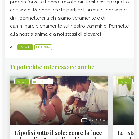
propria forza, e hanno trovato più facile essere quello
che sono. Raccogliere le parti dell’anima ci consente
di ri-connetterci a chi siamo veramente e di
camminare pienamente sul nostro cammino. Permette
alla nostra anima e a noi stessi di elevarci!
da:
SALUTE
ENERGIA
Ti potrebbe interessare anche
SALUTE
BENESSERE
SALUTE
B
ARTICOLO
L'ipofisi sotto il sole: come la luce
La “sta