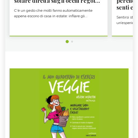
solare diretta sugli occhi regol...
perché i
senti es.
C'è un gesto che molti fanno automaticamente
appena escono di casa in estate: infilare gli...
Sentirsi stan
un’esperienz