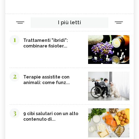
I più letti
1
Trattamenti "ibridi":
combinare fisioter...
2
Terapie assistite con
animali: come funz...
3
9 cibi salutari con un alto
contenuto di...