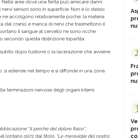
Nelle aree dove una ferita può arrecare danni
 i nervi sensori sono in superficie. Non è lo stesso
As
che ne accolgono relativamente poche; la materia
pr
tta dal cranio e manca di nervi che trasmettono il
nut
sportano il sangue al cervello ne sono ricche.
ato secondo questa distinzione tripartita:
e subito dopo l’ustione o la lacerazione che avviene
Fr
do, si estende nel tempo e si diffonde in una zona
pr
nut
lle terminazioni nervose degli organi interni
Ve
pr
ubblicazione “
Il perché del dolore fisico”,
co
el lontano 1972 dal titolo
“Le meraviglie del nostro