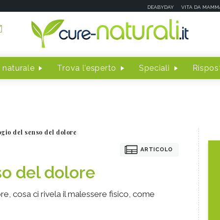
DEABYDAY
VITA DA MAMM
 naturale
Trova l'esperto
Speciali
Rispost
ogio del senso del dolore
ARTICOLO
so del dolore
e, cosa ci rivela il malessere fisico, come