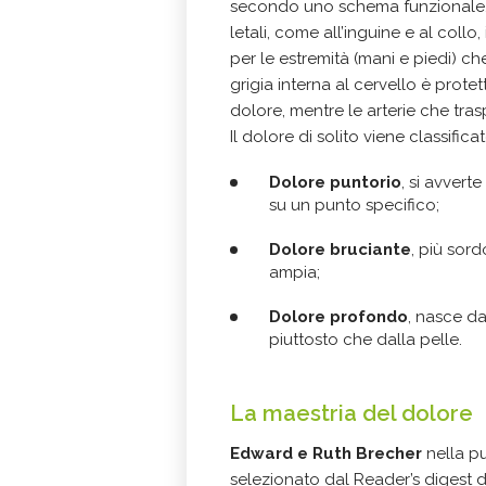
secondo uno schema funzionale. 
letali, come all’inguine e al collo,
per le estremità (mani e piedi) 
grigia interna al cervello è prote
dolore, mentre le arterie che tra
Il dolore di solito viene classific
Dolore puntorio
, si avvert
su un punto specifico;
Dolore bruciante
, più sor
ampia;
Dolore profondo
, nasce da
piuttosto che dalla pelle.
La maestria del dolore
Edward e Ruth Brecher
nella p
selezionato dal Reader’s digest d