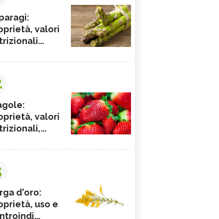
paragi:
oprietà, valori
rizionali...
2
agole:
oprietà, valori
rizionali,...
3
rga d'oro:
oprietà, uso e
ntroindi...