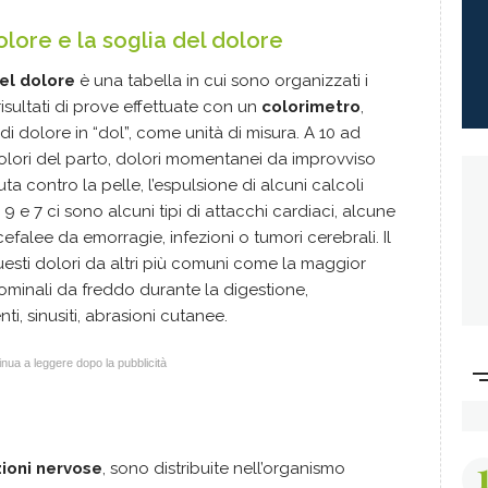
lore e la soglia del dolore
el dolore
è una tabella in cui sono organizzati i
ui risultati di prove effettuate con un
colorimetro
,
i dolore in “dol”, come unità di misura. A 10 ad
lori del parto, dolori momentanei da improvviso
a contro la pelle, l’espulsione di alcuni calcoli
9 e 7 ci sono alcuni tipi di attacchi cardiaci, alcune
cefalee da emorragie, infezioni o tumori cerebrali. Il
questi dolori da altri più comuni come la maggior
ominali da freddo durante la digestione,
ti, sinusiti, abrasioni cutanee.
nua a leggere dopo la pubblicità
ioni nervose
, sono distribuite nell’organismo