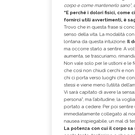
corpo e come mantenerlo sano”
,
“E perché i dolori fisici, com
fornirci utili avvertimenti, è s
Trovo che in questa frase si conc
senso della vita. La modalità con c
lontana da questa intuizione.
Il 
ma occorre starlo a sentire. A volt
aumenta, se trascuriamo, rimandi
Non vale solo per le ustioni e le fe
che così non chiudi cerchi e non 
chi ci porta verso luoghi che con
stessi e viene meno l’utilità dell’
Vi sarà capitato di avere la sens
persona”, ma l’abitudine, la vogli
portato a cedere. Per poi sentire
immediatamente collegato al non 
nausea inspiegabile, un mal di t
La potenza con cui il corpo sa 