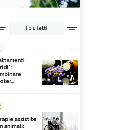
I più letti
1
attamenti
ridi":
mbinare
ioter...
2
rapie assistite
n animali: