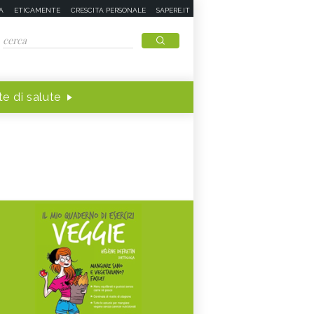
A
ETICAMENTE
CRESCITA PERSONALE
SAPERE.IT
e di salute