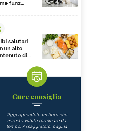
me funz...
3
ibi salutari
n un alto
ntenuto di...
Cure consiglia
Oggi riprendete un libro che
avreste voluto terminare da
tempo. Assaggiatelo, pagina