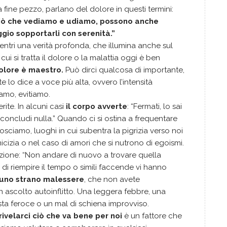
 a fine pezzo, parlano del dolore in questi termini:
e ciò che vediamo e udiamo, possono anche
aggio sopportarli con serenità.”
entri una verità profonda, che illumina anche sul
ui si tratta il dolore o la malattia oggi è ben
dolore è maestro.
Può dirci qualcosa di importante,
e lo dice a voce più alta, ovvero l’intensità
amo, evitiamo.
rite. In alcuni casi
il corpo avverte
: “Fermati, lo sai
concludi nulla.” Quando ci si ostina a frequentare
osciamo, luoghi in cui subentra la pigrizia verso noi
amicizia o nel caso di amori che si nutrono di egoismi.
azione: “Non andare di nuovo a trovare quella
a di riempire il tempo o simili faccende vi hanno
uno strano malessere
, che non avete
ascolto autoinflitto. Una leggera febbre, una
esta feroce o un mal di schiena improvviso.
rivelarci ciò che va bene per noi
è un fattore che