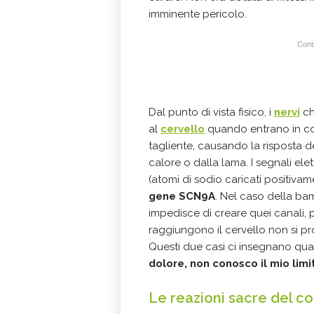
imminente pericolo.
Conti
Dal punto di vista fisico, i
nervi
ch
al
cervello
quando entrano in co
tagliente, causando la risposta de
calore o dalla lama. I segnali elet
(atomi di sodio caricati positiva
gene SCN9A
. Nel caso della ba
impedisce di creare quei canali, p
raggiungono il cervello non si p
Questi due casi ci insegnano qual
dolore, non conosco il mio limi
Le reazioni sacre del c