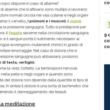
co
l corpo dispone in caso di allarme?
lli di allarme che si attivano sono multipli e lavorano
izioni normali circola nei vasi cutanei e negli organi
erso il cervello
, i polmoni e i muscoli
; il
cuore
ta la pressione sanguigna. Tutto si predispone per
e. Il
fegato
secerne nella circolazione sanguigna
9 c
 e il sangue porta il nutrimento necessario ai
co
 sangue avvengono mutamenti chimici in grado di
co
 evitare emorraggie. Nel caso di dolore che si
 pressione sanguigna può abbassarsi, possono
di testa, vertigini.
ome la vista, l'olfatto. Le terminazioni nervose
te nella pelle e negli organi e quando sono
sità del dolore non dipende dalla quantità di tipo di
sa. In sintesi il dolore è una sorta di tachimetro che
vvenendo il danneggiamento dei tessuti.
 la meditazione