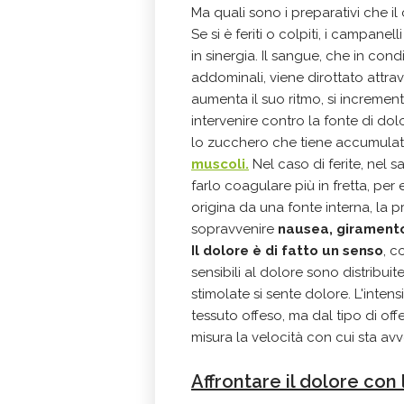
Ma quali sono i preparativi che i
Se si è feriti o colpiti, i campane
in sinergia. Il sangue, che in cond
addominali, viene dirottato attrav
aumenta il suo ritmo, si incremen
intervenire contro la fonte di dolor
lo zucchero che tiene accumulato
muscoli
.
Nel caso di ferite, nel
farlo coagulare più in fretta, per
origina da una fonte interna, la
sopravvenire
nausea, giramento 
Il dolore è di fatto un senso
, c
sensibili al dolore sono distribui
stimolate si sente dolore. L'inten
tessuto offeso, ma dal tipo di offe
misura la velocità con cui sta a
Affrontare il dolore con