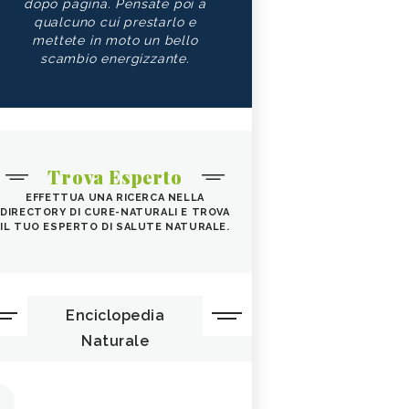
dopo pagina. Pensate poi a
qualcuno cui prestarlo e
mettete in moto un bello
scambio energizzante.
Trova Esperto
EFFETTUA UNA RICERCA NELLA
DIRECTORY DI CURE-NATURALI E TROVA
IL TUO ESPERTO DI SALUTE NATURALE.
Enciclopedia
Naturale
1