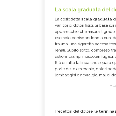
La scala graduata del do
La cosiddetta
scala graduata d
vari tipi di dolori fisici. Si basa s
apparecchio che misura il grado d
esempio corrispondono alcuni do
trauma, una sigaretta accesa tenut
renali. Subito sotto, compreso tra 
ustioni, crampi muscolari fugaci, 
6 è di fatto la linea che separa 
parte delle emicranie, dolori add
lombaggini e nevralgie, mal di den
Conti
I recettori del dolore, le
terminaz