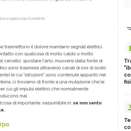
nua a leggere dopo la pubblicità
e trasmettono il dolore mandano segnali elettrici
ntatto con qualcosa di molto caldo o molto
Tr
l cervello: spostare l'arto, muoversi dalla fonte di
"ib
trici sono trasmessi attraverso canali di ioni di sodio
co
mente) le cui “istruzioni” sono contenute appunto nel
fis
mbina, ci troviamo di fronte a una mutazione che le
er cui gli impulsi elettrici che normalmente
roducono mai.
cosa di importante, riassumibile in:
se non sento
te.
Te
orpo
co