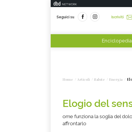
NETWORK
Seguici su
Iscriviti
Enciclopedia
Home
Articoli
Salute
Energia
El
Elogio del sen
ome funziona la soglia del dolor
affrontarlo