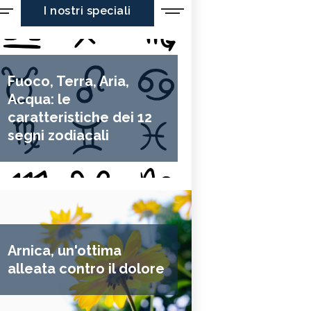
I nostri speciali
Fuoco, Terra, Aria,
Acqua: le
caratteristiche dei 12
segni zodiacali
Arnica, un'ottima
alleata contro il dolore