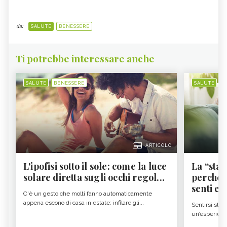
da:
SALUTE
BENESSERE
Ti potrebbe interessare anche
SALUTE
BENESSERE
SALUTE
B
ARTICOLO
L'ipofisi sotto il sole: come la luce
La “sta
solare diretta sugli occhi regol...
perché i
senti es.
C'è un gesto che molti fanno automaticamente
appena escono di casa in estate: infilare gli...
Sentirsi stan
un’esperienz