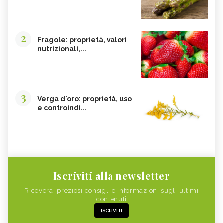
2
Fragole: proprietà, valori
nutrizionali,...
3
Verga d'oro: proprietà, uso
e controindi...
Iscriviti alla newsletter
Riceverai preziosi consigli e informazioni sugli ultimi
contenuti
ISCRIVITI