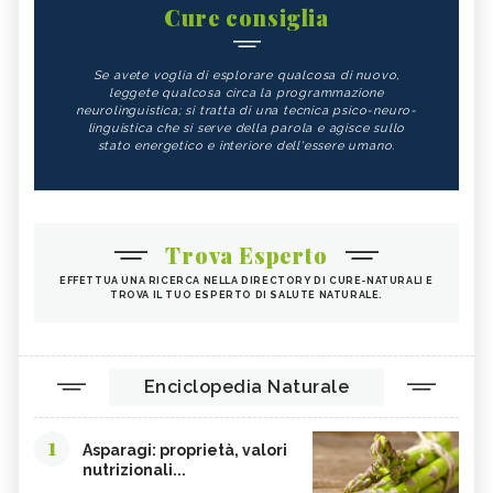
Cure consiglia
Se avete voglia di esplorare qualcosa di nuovo,
leggete qualcosa circa la programmazione
neurolinguistica; si tratta di una tecnica psico-neuro-
linguistica che si serve della parola e agisce sullo
stato energetico e interiore dell'essere umano.
Trova Esperto
EFFETTUA UNA RICERCA NELLA DIRECTORY DI CURE-NATURALI E
TROVA IL TUO ESPERTO DI SALUTE NATURALE.
Enciclopedia Naturale
1
Asparagi: proprietà, valori
nutrizionali...