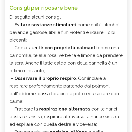
Consigli per riposare bene
Di seguito alcuni consigli:
–
Evitare sostanze stimolanti
come caffè, alcohol,
bevande gassose, libri e film violenti e ridurre i cibi
piccanti:
– Godersi u
n tè con proprietà calmanti
come una
camomilla, tè alla rosa, verbena e limone da prendere
la sera. Anche il latte caldo con della cannella è un
ottimo rilassante;
–
Osservare il proprio respiro
. Cominciare a
respirare profondamente partendo dai polmoni,
dall’addome, cassa toracica e petto ed espirare con
calma;
– Praticare la
respirazione alternata
con le narici
destra e sinistra, respirare attraverso la narice sinistra
ed espirare con quella destra e viceversa;
– Praticare alcune
posizioni di Yoga
o dello