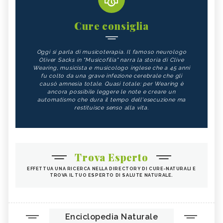
Cure consiglia
Oggi si parla di musicoterapia. Il famoso neurologo
Oliver Sacks in "Musicofilia" narra la storia di Clive
Wearing, musicista e musicologo inglese che a 45 anni
fu colto da una grave infezione cerebrale che gli
causò amnesia totale. Quasi totale: per Wearing è
ancora possibile leggere le note e creare un
automatismo che dura il tempo dell'esecuzione ma
restituisce senso alla vita.
Trova Esperto
EFFETTUA UNA RICERCA NELLA DIRECTORY DI CURE-NATURALI E
TROVA IL TUO ESPERTO DI SALUTE NATURALE.
Enciclopedia Naturale