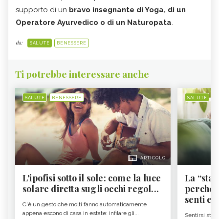
supporto di un
bravo insegnante di Yoga, di un
Operatore Ayurvedico o di un Naturopata
.
da:
SALUTE
BENESSERE
Ti potrebbe interessare anche
SALUTE
BENESSERE
SALUTE
B
ARTICOLO
L'ipofisi sotto il sole: come la luce
La “sta
solare diretta sugli occhi regol...
perché i
senti es.
C'è un gesto che molti fanno automaticamente
appena escono di casa in estate: infilare gli...
Sentirsi stan