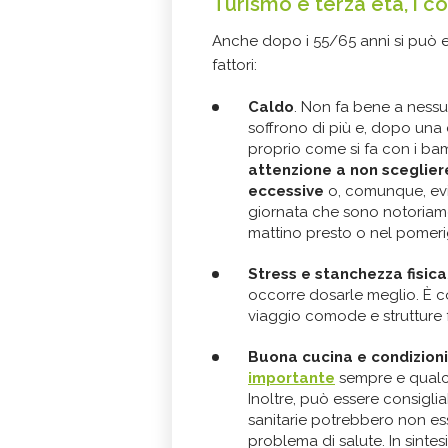
Turismo e terza età, i co
Anche dopo i 55/65 anni si può e
fattori:
Caldo
. Non fa bene a nessu
soffrono di più e, dopo una 
proprio come si fa con i bam
attenzione a non sceglier
eccessive
o, comunque, evit
giornata che sono notoriame
mattino presto o nel pomerig
Stress e stanchezza fisica
occorre dosarle meglio. È con
viaggio comode e strutture f
Buona cucina e condizioni
importante
sempre e qualch
Inoltre, può essere consiglia
sanitarie potrebbero non es
problema di salute. In sintes