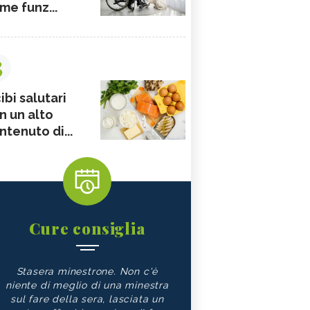
me funz...
3
ibi salutari
n un alto
ntenuto di...
Cure consiglia
Stasera minestrone. Non c'è
niente di meglio di una minestra
sul fare della sera, lasciata un