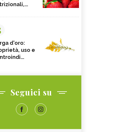
rizionali,...
3
rga d'oro:
oprietà, uso e
ntroindi...
Seguici su