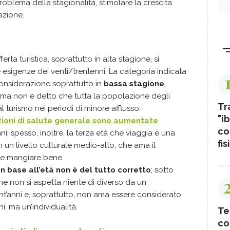
l problema della stagionalità, stimolare la crescita
azione.
erta turistica, soprattutto in alta stagione, si
esigenze dei venti/trentenni. La categoria indicata
considerazione soprattutto in
bassa stagione
,
, ma non è detto che tutta la popolazione degli
Tr
turismo nei periodi di minore afflusso.
"ib
dizioni di salute generale sono aumentate
co
ni; spesso, inoltre, la terza età che viaggia è una
fis
un livello culturale medio-alto, che ama il
ole mangiare bene.
in base all’età non è del tutto corretto
; sotto
enne non si aspetta niente di diverso da un
nt’anni e, soprattutto, non ama essere considerato
i, ma un’individualità.
Te
co