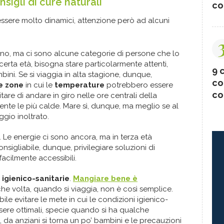
nsigli di cure naturali
co
ssere molto dinamici, attenzione però ad alcuni
no, ma ci sono alcune categorie di persone che lo
certa età, bisogna stare particolarmente attenti,
9 c
bini. Se si viaggia in alta stagione, dunque,
co
e zone
in cui le
temperature
potrebbero essere
co
are di andare in giro nelle ore centrali della
nte le più calde. Mare sì, dunque, ma meglio se al
gio inoltrato.
. Le energie ci sono ancora, ma in terza età
sigliabile, dunque, privilegiare soluzioni di
acilmente accessibili.
 igienico-sanitarie
.
Mangiare bene è
e volta, quando si viaggia, non è così semplice.
bile evitare le mete in cui le condizioni igienico-
sere ottimali, specie quando si ha qualche
i, da anziani si torna un po’ bambini e le precauzioni