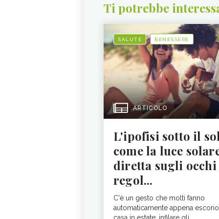
Ti potrebbe interess
SALUTE
BENESSERE
ARTICOLO
L'ipofisi sotto il so
come la luce solar
diretta sugli occhi
regol...
C'è un gesto che molti fanno
automaticamente appena escono
casa in estate: infilare gli...