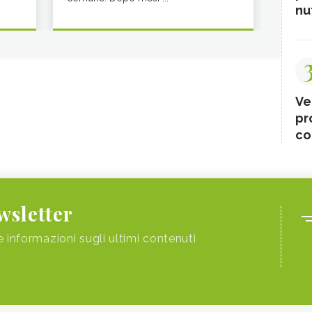
nut
Ve
pr
co
ewsletter
e informazioni sugli ultimi contenuti