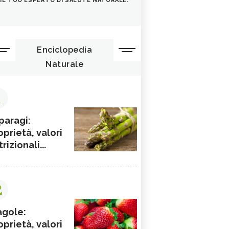
IL TUO ESPERTO DI SALUTE NATURALE.
Enciclopedia
Naturale
1
paragi:
oprietà, valori
rizionali...
2
agole:
oprietà, valori