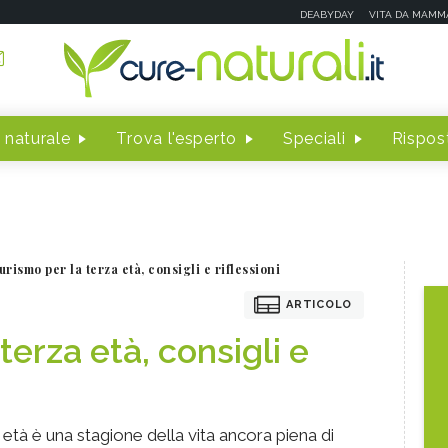
DEABYDAY
VITA DA MAMM
 naturale
Trova l'esperto
Speciali
Rispost
urismo per la terza età, consigli e riflessioni
ARTICOLO
terza età, consigli e
 età è una stagione della vita ancora piena di