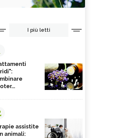
I più letti
1
attamenti
ridi":
mbinare
ioter...
2
rapie assistite
n animali: