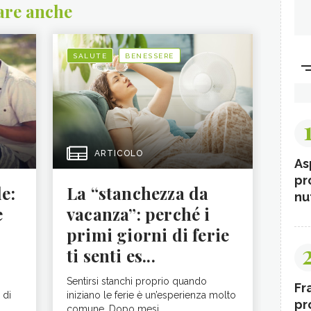
are anche
SALUTE
BENESSERE
ARTICOLO
As
pr
le:
La “stanchezza da
nut
e
vacanza”: perché i
primi giorni di ferie
ti senti es...
Sentirsi stanchi proprio quando
Fr
 di
iniziano le ferie è un’esperienza molto
pr
comune. Dopo mesi ...