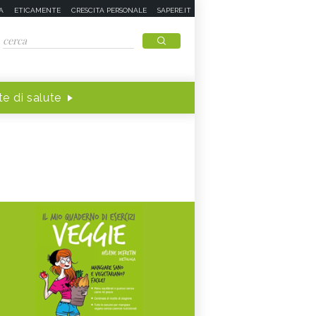
A
ETICAMENTE
CRESCITA PERSONALE
SAPERE.IT
e di salute