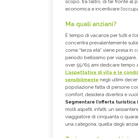
scopo, tra l’altro, di far fronte a
economica e incentivare l’occup
Ma quali anziani?
È tempo di vacanze per tutti e l’off
concentra prevalentemente sulle 
come “terza età” viene presa in 
periodo bellissimo per viaggiare
over 55/65 ami dedicare tempo al 
L’aspettativa di vita e le con
sensibilmente
negli ultimi decen
popolazione fatta di persone con 
comfort, desidera divertirsi e vu
Segmentare l’offerta turistica 
molti aspetti, infatti, un sessant
viaggiatore di cinquanta o quara
una categoria, quella degli anzian