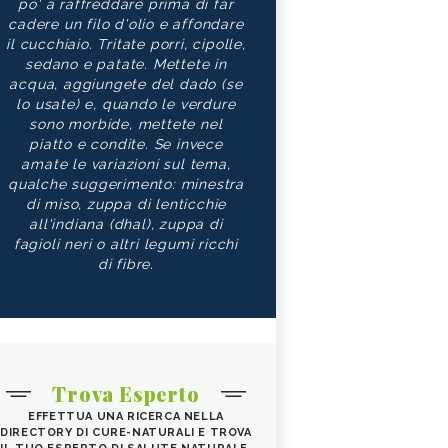
po' a raffreddare prima di far
cadere un filo d'olio e affondare
il cucchiaio. Tritate porri, cipolle,
sedano e patate. Mettete in
acqua, aggiungete del dado (se
lo usate) e, quando le verdure
sono morbide, mettete nel
piatto e condite. Se invece
amate le variazioni sul tema,
qualche suggerimento: minestra
di miso, zuppa di lenticchie
all'indiana (dhal), zuppa di
fagioli neri o altri legumi ricchi
di fibre.
Trova Esperto
EFFETTUA UNA RICERCA NELLA
DIRECTORY DI CURE-NATURALI E TROVA