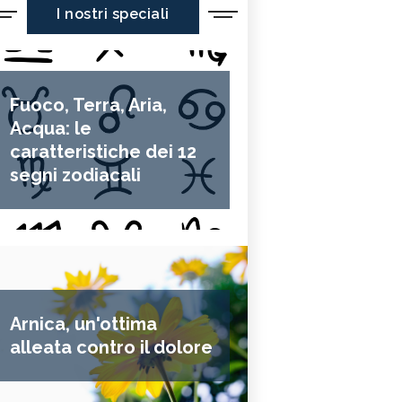
I nostri speciali
Fuoco, Terra, Aria,
Acqua: le
caratteristiche dei 12
segni zodiacali
Arnica, un'ottima
alleata contro il dolore