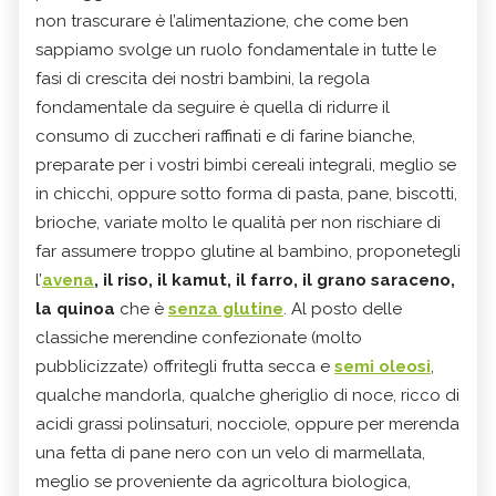
non trascurare è l’alimentazione, che come ben
sappiamo svolge un ruolo fondamentale in tutte le
fasi di crescita dei nostri bambini, la regola
fondamentale da seguire è quella di ridurre il
consumo di zuccheri raffinati e di farine bianche,
preparate per i vostri bimbi cereali integrali, meglio se
in chicchi, oppure sotto forma di pasta, pane, biscotti,
brioche, variate molto le qualità per non rischiare di
far assumere troppo glutine al bambino, proponetegli
l’
avena
, il riso, il kamut, il farro, il grano saraceno,
la quinoa
che è
senza glutine
. Al posto delle
classiche merendine confezionate (molto
pubblicizzate) offritegli frutta secca e
semi oleosi
,
qualche mandorla, qualche gheriglio di noce, ricco di
acidi grassi polinsaturi, nocciole, oppure per merenda
una fetta di pane nero con un velo di marmellata,
meglio se proveniente da agricoltura biologica,