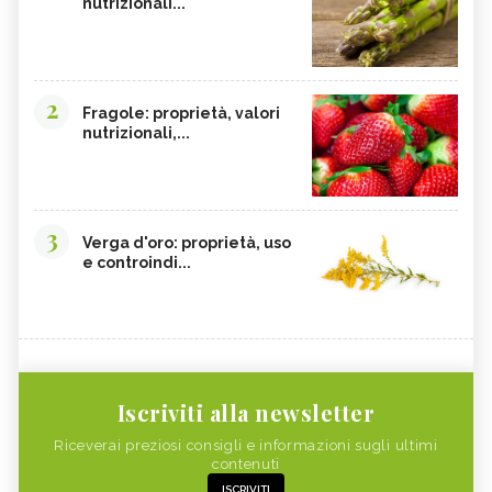
nutrizionali...
2
Fragole: proprietà, valori
nutrizionali,...
3
Verga d'oro: proprietà, uso
e controindi...
Iscriviti alla newsletter
Riceverai preziosi consigli e informazioni sugli ultimi
contenuti
ISCRIVITI