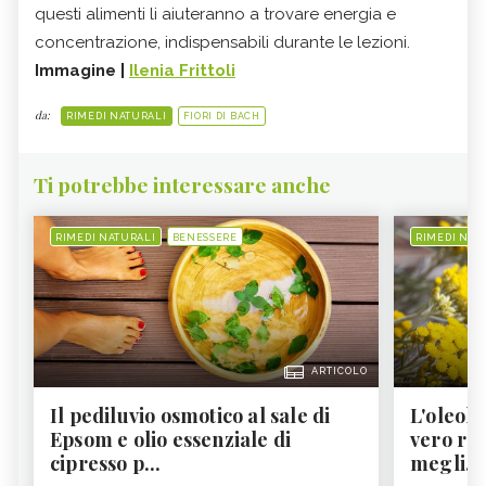
questi alimenti li aiuteranno a trovare energia e
concentrazione, indispensabili durante le lezioni.
Immagine |
Ilenia Frittoli
da:
RIMEDI NATURALI
FIORI DI BACH
Ti potrebbe interessare anche
RIMEDI NATURALI
BENESSERE
RIMEDI NAT
ARTICOLO
Il pediluvio osmotico al sale di
L'oleolit
Epsom e olio essenziale di
vero re 
cipresso p...
megli...