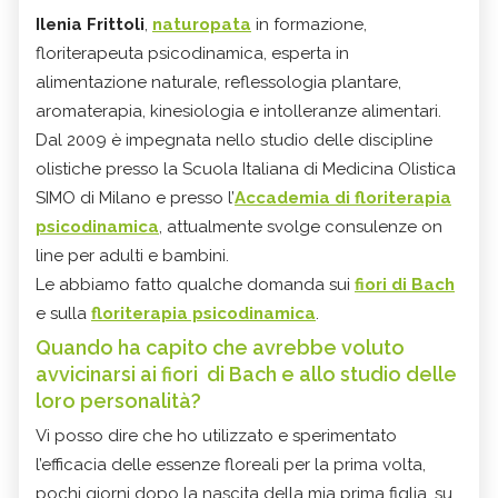
Ilenia Frittoli
,
naturopata
in formazione,
floriterapeuta psicodinamica, esperta in
alimentazione naturale, reflessologia plantare,
aromaterapia, kinesiologia e intolleranze alimentari.
Dal 2009 è impegnata nello studio delle discipline
olistiche presso la Scuola Italiana di Medicina Olistica
SIMO di Milano e presso l’
Accademia di floriterapia
psicodinamica
, attualmente svolge consulenze on
line per adulti e bambini.
Le abbiamo fatto qualche domanda sui
fiori di Bach
e sulla
floriterapia psicodinamica
.
Quando ha capito che avrebbe voluto
avvicinarsi ai fiori di Bach e allo studio delle
loro personalità?
Vi posso dire che ho utilizzato e sperimentato
l’efficacia delle essenze floreali per la prima volta,
pochi giorni dopo la nascita della mia prima figlia, su