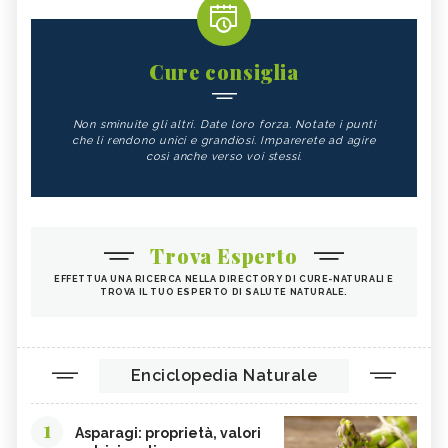
Cure consiglia
Non sminuite gli altri. Date loro forza. Notate i punti
che li rendono unici e grandiosi. Imparerete ad agire
così anche verso voi stessi.
Trova Esperto
EFFETTUA UNA RICERCA NELLA DIRECTORY DI CURE-NATURALI E
TROVA IL TUO ESPERTO DI SALUTE NATURALE.
Enciclopedia Naturale
1
Asparagi: proprietà, valori