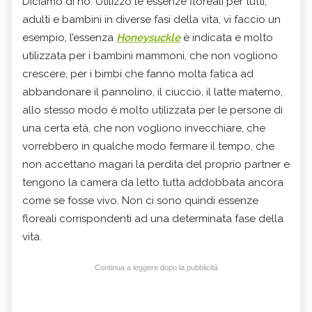
Diciamo di no. Utilizzo le essenze floreali per tutti,
adulti e bambini in diverse fasi della vita, vi faccio un
esempio, l’essenza
Honeysuckle
è indicata e molto
utilizzata per i bambini mammoni, che non vogliono
crescere, per i bimbi che fanno molta fatica ad
abbandonare il pannolino, il ciuccio, il latte materno,
allo stesso modo è molto utilizzata per le persone di
una certa età, che non vogliono invecchiare, che
vorrebbero in qualche modo fermare il tempo, che
non accettano magari la perdita del proprio partner e
tengono la camera da letto tutta addobbata ancora
come se fosse vivo. Non ci sono quindi essenze
floreali corrispondenti ad una determinata fase della
vita.
Continua a leggere dopo la pubblicità