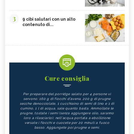
3
9 cibi salutari con un alto
contenuto di...
Cure consiglia
Per preparare del porridge salato per 4 persone vi
servono: 160 g di fiocchi d'avena, 200 g di prugne
secche denocciolate, 1 cucchiaino di semi di lino e 1 di
cumino, 1 l di acqua, sale quanto basta. Ammollate le
prugne, tostate i semi (senza aggiungere olio, saranno
loro a rilasciarlo); nell'acqua portata a ebollizione
versate i fiocchi e cuocete per 20 minuti a fuoco
basso. Aggiungete poi prugne e semi.