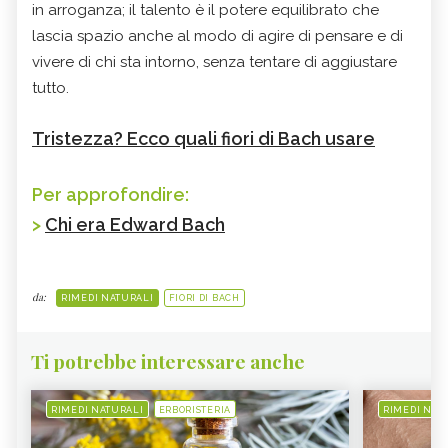
in arroganza; il talento è il potere equilibrato che
lascia spazio anche al modo di agire di pensare e di
vivere di chi sta intorno, senza tentare di aggiustare
tutto.
Tristezza? Ecco quali fiori di Bach usare
Per approfondire:
>
Chi era Edward Bach
da:
RIMEDI NATURALI
FIORI DI BACH
Ti potrebbe interessare anche
RIMEDI NATURALI
ERBORISTERIA
RIMEDI NAT