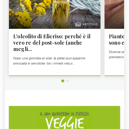
ARTICOLO
L'oleolito di Elicriso: perché è il
Piante a
vero re del post-sole (anche
sono e 
megli...
Diverse pian
prendersi cur
Dopo una giornata al sole, la pelle può apparire
arrossata e sensibile: tra i rimedi natur...