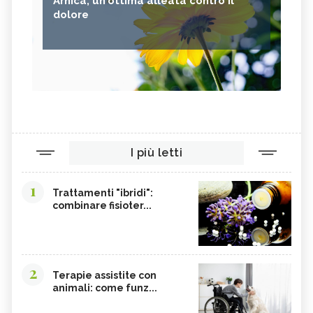
Arnica, un'ottima alleata contro il
dolore
I più letti
1
Trattamenti "ibridi":
combinare fisioter...
2
Terapie assistite con
animali: come funz...