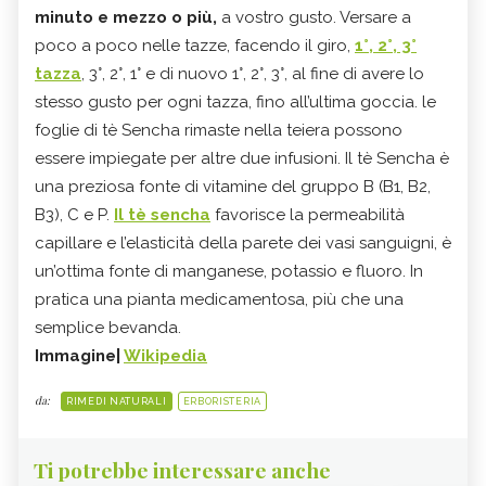
minuto e mezzo o più,
a vostro gusto. Versare a
poco a poco nelle tazze, facendo il giro,
1°, 2°, 3°
tazza
, 3°, 2°, 1° e di nuovo 1°, 2°, 3°, al fine di avere lo
stesso gusto per ogni tazza, fino all’ultima goccia. le
foglie di tè Sencha rimaste nella teiera possono
essere impiegate per altre due infusioni. Il tè Sencha è
una preziosa fonte di vitamine del gruppo B (B1, B2,
B3), C e P.
Il tè sencha
favorisce la permeabilità
capillare e l’elasticità della parete dei vasi sanguigni, è
un’ottima fonte di manganese, potassio e fluoro. In
pratica una pianta medicamentosa, più che una
semplice bevanda.
Immagine|
Wikipedia
da:
RIMEDI NATURALI
ERBORISTERIA
Ti potrebbe interessare anche