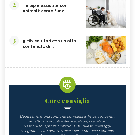
2
Terapie assistite con
animali: come funz...
3
9 cibi salutari con un alto
contenuto di...
Cure consiglia
L'equilibrio è una funzione complessa. Vi partecipano i
recettori visivi, gli esterorecettori, i recettori
vestibolari, i propriocettori. Tutti questi messaggi
vengono inviati alla corteccia cerebrale che risponde