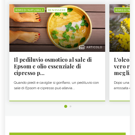
RIMEDI NATURALI
BENESSERE
RIMEDI NAT
ARTICOLO
Il pediluvio osmotico al sale di
L'oleolit
Epsom e olio essenziale di
vero re 
cipresso p...
megli...
Quando piedi e caviglie si gonfiano, un pediluvio con
Dopo una gior
sale di Epsom e cipresso può allevia...
arrossata e se