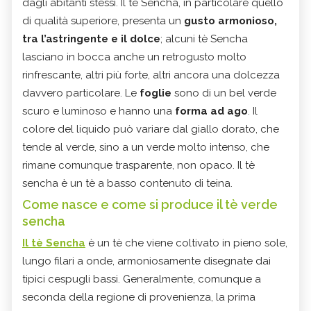
dagli abitanti stessi. Il tè Sencha, in particolare quello
di qualità superiore, presenta un
gusto armonioso,
tra l’astringente e il dolce
; alcuni tè Sencha
lasciano in bocca anche un retrogusto molto
rinfrescante, altri più forte, altri ancora una dolcezza
davvero particolare. Le
foglie
sono di un bel verde
scuro e luminoso e hanno una
forma ad ago
. Il
colore del liquido può variare dal giallo dorato, che
tende al verde, sino a un verde molto intenso, che
rimane comunque trasparente, non opaco. Il tè
sencha è un tè a basso contenuto di teina.
Come nasce e come si produce il tè verde
sencha
Il tè Sencha
è un tè che viene coltivato in pieno sole,
lungo filari a onde, armoniosamente disegnate dai
tipici cespugli bassi. Generalmente, comunque a
seconda della regione di provenienza, la prima