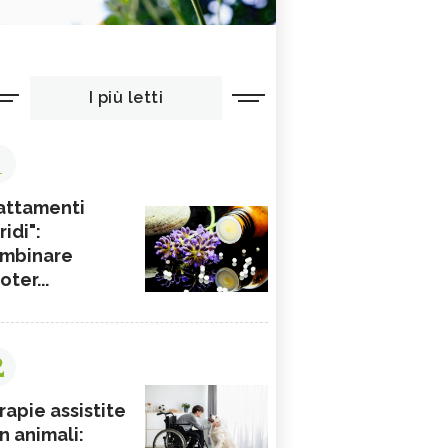
I più letti
1
attamenti
ridi":
mbinare
ioter...
2
rapie assistite
n animali: