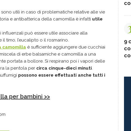
fumigi
co
sono utili in caso di problematiche relative alle vie
toria e antibatterica della camomilla è infatti
utile
i influenzali può essere utile associare alla
 timo, l’eucalipto o il rosmarino.
9 c
la camomilla
è sufficiente aggiungere due cucchiai
co
a miscela di erbe balsamiche e camomilla a una
co
 portata a bollore. Si respirano poi i vapori delle
pra la pentola per
circa cinque-dieci minuti
.
 suffumigi
possono essere effettuati anche tutti i
la per bambini >>
com