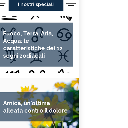
I nostri speciali
Fuoco, Terra, Aria,
Acqua: le
caratteristiche dei 12
segni zodiacali
Arnica, un'ottima
alleata contro il dolore