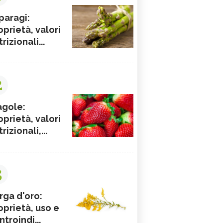
paragi:
oprietà, valori
rizionali...
2
agole:
oprietà, valori
rizionali,...
3
rga d'oro:
oprietà, uso e
ntroindi...