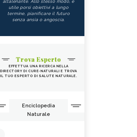
altalenante. Allo stesso modo, è
utile porsi obiettivi a lungo
termine, pianificare il futuro
senza ansia o angoscia.
Trova Esperto
EFFETTUA UNA RICERCA NELLA
DIRECTORY DI CURE-NATURALI E TROVA
IL TUO ESPERTO DI SALUTE NATURALE.
Enciclopedia
Naturale
1