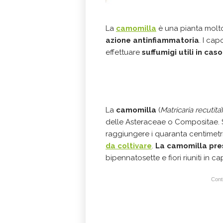
La
cam
omilla
è una pianta molto 
azione antinfiammatoria
. I ca
effettuare
suffumigi utili in cas
Caratteristiche e
camomilla
La
camomilla
(
Matricaria recutita
delle Asteraceae o Compositae. S
raggiungere i quaranta centimetr
da coltivare
.
La camomilla pres
bipennatosette e fiori riuniti in cap
Conti