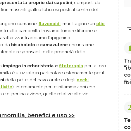
ppresentata proprio dai capolini
, composti da
 fiori maschili gialli e tubulosi posti al centro del
engono cumarine,
flavonoidi
, mucillagini e un
olio
enti nella camomilla troviamo l’umbrelliferone e
 caratterizzanti abbiamo l’apigenina.
ito da
bisabololo
e
camazulene
che insieme
lecole responsabili delle proprietà della
Tr
no
impiego in erboristeria e
fitoterapia
per la loro
"ib
illa è utilizzata in particolare esternamente per il
co
oni
della pelle, del cavo orale e degli
occhi
fis
tivite
), internamente per le infiammazioni che
ale e, per inalazione, quelle relative alle vie
amomilla, benefici e uso >>
Te
co