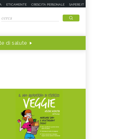
A
ETICAMENTE
CRESCITA PERSONALE
SAPERE.IT
e di salute