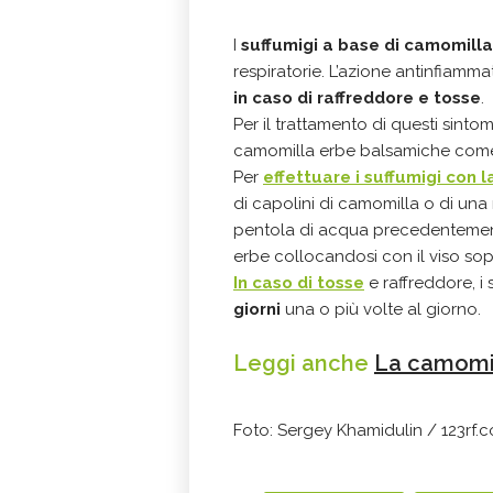
Camomilla e suf
I
suffumigi a base di camomilla
respiratorie. L’azione antinfiamma
in caso di raffreddore e tosse
.
Per il trattamento di questi sintom
camomilla erbe balsamiche come il
Per
effettuare i suffumigi con 
di capolini di camomilla o di un
pentola di acqua precedentemente
erbe collocandosi con il viso so
In caso di tosse
e raffreddore, i
giorni
una o più volte al giorno.
Leggi anche
La camomil
Foto: Sergey Khamidulin / 123rf.