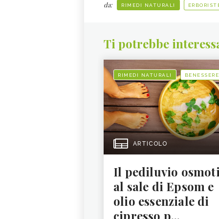
da:
RIMEDI NATURALI
ERBORIST
Ti potrebbe interess
RIMEDI NATURALI
BENESSERE
ARTICOLO
Il pediluvio osmot
al sale di Epsom e
olio essenziale di
cipresso p...