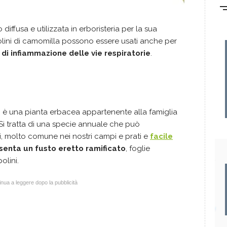
diffusa e utilizzata in erboristeria per la sua
polini di camomilla possono essere usati anche per
o di infiammazione delle vie respiratorie
.
 proprietà della
) è una pianta erbacea appartenente alla famiglia
i tratta di una specie annuale che può
i, molto comune nei nostri campi e prati e
facile
enta un fusto eretto ramificato
, foglie
olini.
nua a leggere dopo la pubblicità