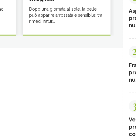
no,
Dopo una giornata al sole, la pelle
As
e
può apparire arrossata e sensibile: tra i
pr
rimedi natur...
nut
Fr
pr
nut
Ve
pr
co