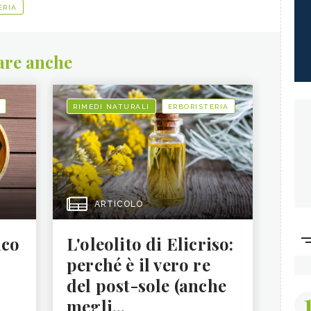
ERIA
are anche
RIMEDI NATURALI
ERBORISTERIA
ARTICOLO
ico
L'oleolito di Elicriso:
perché è il vero re
del post-sole (anche
megli...