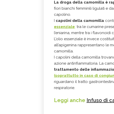
La droga della camomilla è ra
fiori bianchi femminili ligulati e da
capolino.
I
capolini della camomilla
cont
essenziale
: tra le cumarine pres
l’eniarina, mentre tra i flavonoidi
L’olio essenziale è invece costitu
all’apigenina rappresentano le mo
camomilla.
I capolini della camomilla trova
azione antinfiammatoria. La camom
trattamento delle infiammazi
(soprattutto in caso di congiun
riguardano il tratto gastrointestin
respiratorie.
Leggi anche
Infuso di c