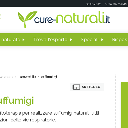
DEABYDAY
VITA DA MAMM
 naturale
Trova l'esperto
Speciali
Rispost
risteria
Camomilla e suffumigi
ARTICOLO
uffumigi
toterapia per realizzare suffumigi naturali, utili
oni delle vie respiratorie.