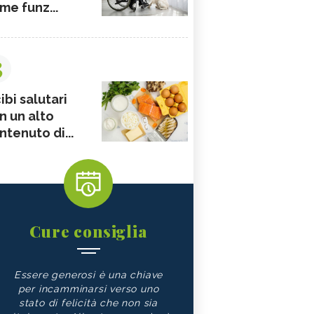
me funz...
3
ibi salutari
n un alto
ntenuto di...
Cure consiglia
Essere generosi è una chiave
per incamminarsi verso uno
stato di felicità che non sia