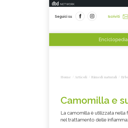
NETWORK
Seguici su
Iscriviti
Enciclopedia
Home
Articoli
Rimedi naturali
Erbo
Camomilla e s
La camomilla è utilizzata nella fi
nel trattamento delle infiammazi