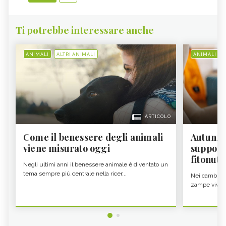
Ti potrebbe interessare anche
ANIMALI
ALTRI ANIMALI
ANIMALI
ARTICOLO
Come il benessere degli animali
Autunno
viene misurato oggi
supporta
fitonutr
Negli ultimi anni il benessere animale è diventato un
tema sempre più centrale nella ricer...
Nei cambi di 
zampe vivono 