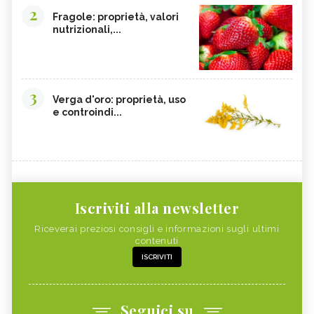
2
Fragole: proprietà, valori
nutrizionali,...
3
Verga d'oro: proprietà, uso
e controindi...
Iscriviti alla newsletter
Riceverai preziosi consigli e informazioni sugli ultimi
contenuti
ISCRIVITI
Seguici su