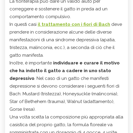
La floriterapia può dare un valido aiuto per
correggere e sostenere il gatto in preda ad un
comportamento compulsivo.
In questi casi
il trattamento con i fiori di Bach
deve
prendere in considerazione alcune delle diverse
manifestazioni di una sindrome depressiva (apatia,
tristezza, malinconia, ecc.), a seconda di ciò che il
gatto manifesta.
Inoltre, è importante
individuare e curare il motivo
che ha indotto il gatto a cadere in uno stato
depressivo
. Nel caso di un gatto che manifesti
depressione si devono considerare i seguenti fiori di
Bach: Mustard (tristezza), Honeysuckle (malinconia),
Star of Bethehem (trauma), Walnut (adattamento),
Gorse (resa).
Una volta scelta la composizione più appropriata alla
casistica del proprio gatto, la formula floreale va
somministrata con un dosaggio di 4 gocce, 4 volte