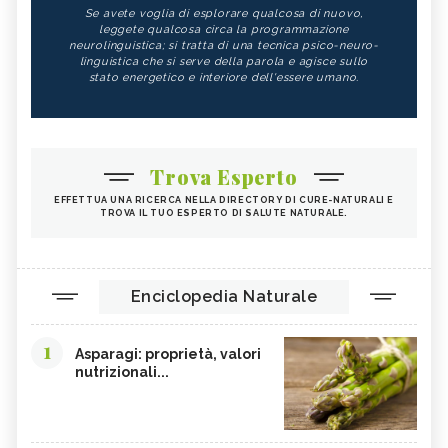
Se avete voglia di esplorare qualcosa di nuovo,
leggete qualcosa circa la programmazione
neurolinguistica; si tratta di una tecnica psico-neuro-
linguistica che si serve della parola e agisce sullo
stato energetico e interiore dell'essere umano.
Trova Esperto
EFFETTUA UNA RICERCA NELLA DIRECTORY DI CURE-NATURALI E
TROVA IL TUO ESPERTO DI SALUTE NATURALE.
Enciclopedia Naturale
1
Asparagi: proprietà, valori
nutrizionali...