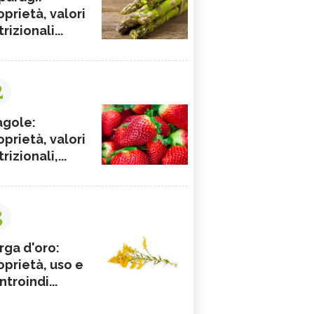
oprietà, valori
rizionali...
2
agole:
oprietà, valori
rizionali,...
3
rga d'oro:
oprietà, uso e
ntroindi...