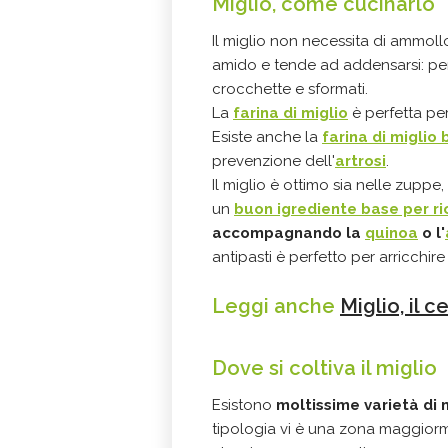
Miglio, come cucinarlo
Il miglio non necessita di ammol
amido e tende ad addensarsi: per
crocchette e sformati.
La
farina di miglio
è perfetta pe
Esiste anche la
farina di miglio
prevenzione dell'
artrosi
.
Il miglio è ottimo sia nelle zuppe
un
buon igrediente base per ri
accompagnando la
quinoa
o l'
antipasti è perfetto per arricchir
Leggi anche
Miglio, il c
Dove si coltiva il miglio
Esistono
moltissime varietà di 
tipologia vi è una zona maggiorme