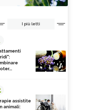
I più letti
1
attamenti
ridi":
mbinare
ioter...
2
rapie assistite
n animali: