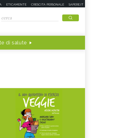
A
ETICAMENTE
CRESCITA PERSONALE
SAPERE.IT
e di salute