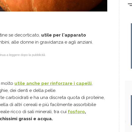
tine se decorticato,
utile per l'apparato
ini, alle donne in gravidanza e agli anziani.
nua a leggere dopo la pubblicità
 è molto
utile anche per rinforzare
i capelli
,
hie, dei denti e della pelle.
 carboidrati e ha una discreta quota di proteine,
lla di altri cereali e più facilmente assorbibile
eale ricco di sali minerali, tra cui
fosforo
,
ochissimi grassi e acqua.