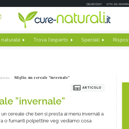
DEABYDAY
VITA DA MAMM
 naturale
Trova l'esperto
Speciali
Rispost
izione
Miglio, un cereale "invernale"
ARTICOLO
ale "invernale"
, è un cereale che ben si presta ai menù invernali a
ura o fumanti polpettine veg: vediamo cosa