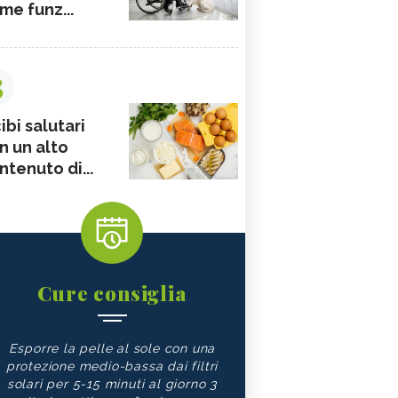
me funz...
3
ibi salutari
n un alto
ntenuto di...
Cure consiglia
Esporre la pelle al sole con una
protezione medio-bassa dai filtri
solari per 5-15 minuti al giorno 3