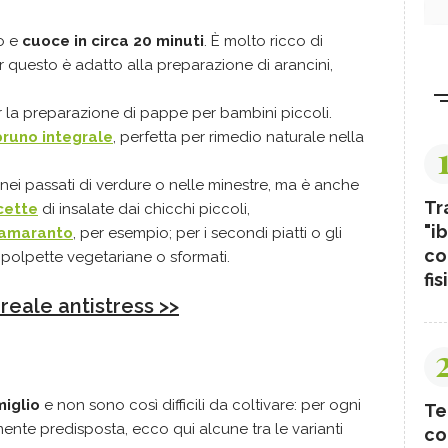
lo e
cuoce in circa 20 minuti
. È molto ricco di
 questo è adatto alla preparazione di arancini,
r la preparazione di pappe per bambini piccoli.
 bruno integrale
, perfetta per rimedio naturale nella
, nei passati di verdure o nelle minestre, ma è anche
Tr
cette
di insalate dai chicchi piccoli,
"ib
amaranto
, per esempio; per i secondi piatti o gli
co
e polpette vegetariane o sformati.
fis
ereale antistress >>
miglio
e non sono così difficili da coltivare: per ogni
Te
nte predisposta, ecco qui alcune tra le varianti
co