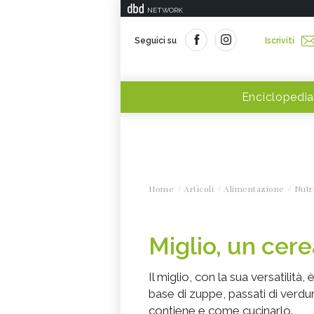
NETWORK
Seguici su
Iscriviti
Enciclopedia
Home
Articoli
Alimentazione
Nutr
Miglio, un cere
Il miglio, con la sua versatilità
base di zuppe, passati di verd
contiene e come cucinarlo.