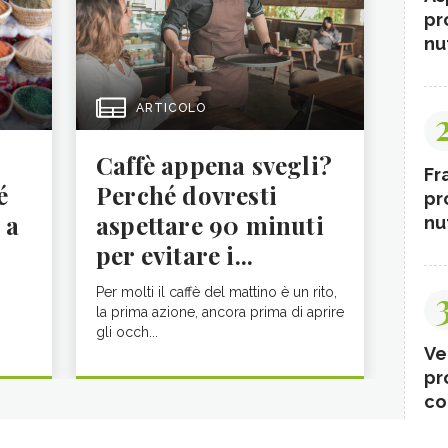
pr
nut
ARTICOLO
Caffè appena svegli?
Fr
é
Perché dovresti
pr
 a
aspettare 90 minuti
nut
per evitare i...
Per molti il caffè del mattino è un rito,
la prima azione, ancora prima di aprire
gli occh...
Ve
pr
co