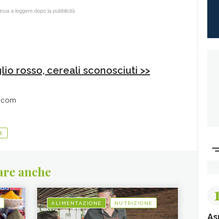
nua a leggere dopo la pubblicità
io rosso, cereali sconosciuti >>
f.com
E
are anche
ALIMENTAZIONE
NUTRIZIONE
As