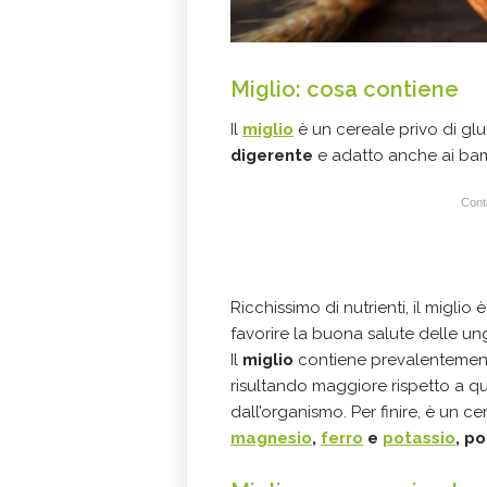
Miglio: cosa contiene
Il
miglio
è un cereale privo di glu
digerente
e adatto anche ai bamb
Conti
Ricchissimo di nutrienti, il miglio
favorire la buona salute delle ung
Il
miglio
contiene prevalentemente
risultando maggiore rispetto a que
dall’organismo. Per finire, è un cer
magnesio
,
ferro
e
potassio
, p