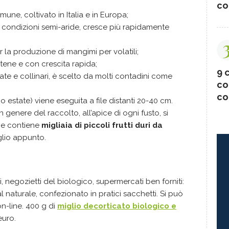
co
omune, coltivato in Italia e in Europa;
a condizioni semi-aride, cresce più rapidamente
per la produzione di mangimi per volatili;
stene e con crescita rapida;
9 c
ate e collinari, è scelto da molti contadini come
co
co
io estate) viene eseguita a file distanti 20-40 cm.
in genere del raccolto, all’apice di ogni fusto, si
he contiene
migliaia di piccoli frutti duri da
miglio appunto.
i, negozietti del biologico, supermercati ben forniti:
al naturale, confezionato in pratici sacchetti. Si può
n-line. 400 g di
miglio decorticato biologico e
euro.