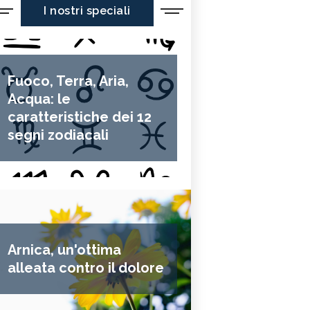
I nostri speciali
Fuoco, Terra, Aria,
Acqua: le
caratteristiche dei 12
segni zodiacali
Arnica, un'ottima
alleata contro il dolore