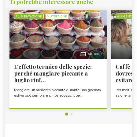
Ti potrebbe interessare anche
ALIMENTAZIONE
NUTRIZIONE
ALIMENTAZ
ARTICOLO
L'effetto termico delle spezie:
Caffè a
perché mangiare piccante a
dovresti
luglio rinf...
evitare i
Mangiare un alimento piccante durante una giornata
Per molti il c
estiva può sembrare un paradosso: il pe...
azione, ancor