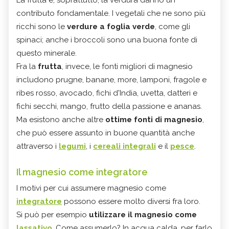
contributo fondamentale. I vegetali che ne sono più
ricchi sono le
verdure a foglia verde
, come gli
spinaci; anche i broccoli sono una buona fonte di
questo minerale.
Fra la
frutta
, invece, le fonti migliori di magnesio
includono prugne, banane, more, lamponi, fragole e
ribes rosso, avocado, fichi d'India, uvetta, datteri e
fichi secchi, mango, frutto della passione e ananas.
Ma esistono anche altre
ottime fonti di magnesio
,
che può essere assunto in buone quantità anche
attraverso i
legumi
, i
cereali integrali
e il
pesce
.
Il magnesio come integratore
I motivi per cui assumere magnesio come
integratore
possono essere molto diversi fra loro.
Si può per esempio
utilizzare il magnesio come
lassativo
. Come assumerlo? In acqua calda, per farlo