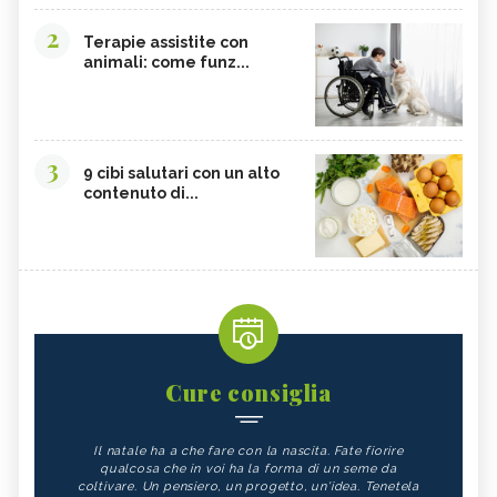
2
Terapie assistite con
animali: come funz...
3
9 cibi salutari con un alto
contenuto di...
Cure consiglia
Il natale ha a che fare con la nascita. Fate fiorire
qualcosa che in voi ha la forma di un seme da
coltivare. Un pensiero, un progetto, un'idea. Tenetela