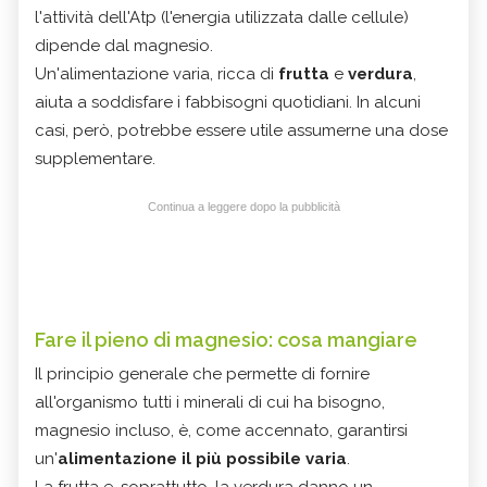
l'attività dell'Atp (l'energia utilizzata dalle cellule)
dipende dal magnesio.
Un'alimentazione varia, ricca di
frutta
e
verdura
,
aiuta a soddisfare i fabbisogni quotidiani. In alcuni
casi, però, potrebbe essere utile assumerne una dose
supplementare.
Continua a leggere dopo la pubblicità
Fare il pieno di magnesio: cosa mangiare
Il principio generale che permette di fornire
all'organismo tutti i minerali di cui ha bisogno,
magnesio incluso, è, come accennato, garantirsi
un'
alimentazione il più possibile varia
.
La frutta e, soprattutto, la verdura danno un