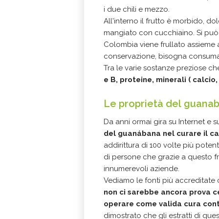
i due chili e mezzo.
All'interno il frutto è morbido, 
mangiato con cucchiaino. Si può uti
Colombia viene frullato assieme a
conservazione, bisogna consuma
Tra le varie sostanze preziose ch
e B, proteine, minerali ( calcio
Le proprietà del guana
Da anni ormai gira su Internet e su 
del guanábana nel curare il c
addirittura di 100 volte più pote
di persone che grazie a questo f
innumerevoli aziende.
Vediamo le fonti più accreditat
non ci sarebbe ancora prova c
operare come valida cura cont
dimostrato che gli estratti di que