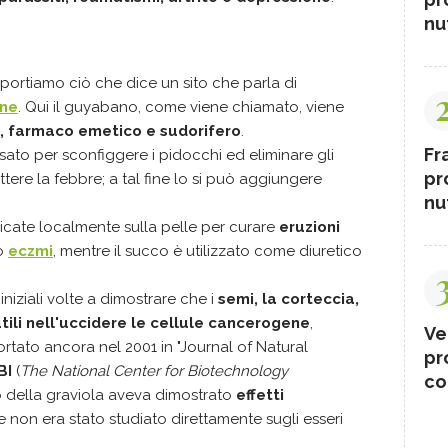
nut
iportiamo ciò che dice un sito che parla di
ine
. Qui il guyabano, come viene chiamato, viene
, farmaco emetico e sudorifero
.
Fr
usato per sconfiggere i pidocchi ed eliminare gli
pr
ere la febbre; a tal fine lo si può aggiungere
nut
ate localmente sulla pelle per curare
eruzioni
o
eczmi
, mentre il succo è utilizzato come diuretico
 iniziali volte a dimostrare che i
semi, la corteccia,
utili nell'uccidere le cellule cancerogene
,
Ve
ortato ancora nel 2001 in "Journal of Natural
pr
BI
(
The National Center for Biotechnology
co
tto della graviola aveva dimostrato
effetti
e non era stato studiato direttamente sugli esseri