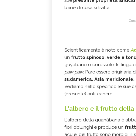
sue
presunte proprietà antic
bene di cosa si tratta.
Conti
Scientificamente è noto come
An
un
frutto spinoso, verde e to
guyabano o corossole. In lingua
paw paw
. Pare essere originaria 
sudamerica, Asia meridionale, n
Vediamo nello specifico le sue ca
(presunte) anti-cancro.
L'albero e il frutto del
L'albero della guanábana è abbast
fiori oblunghi e produce un
frut
aculei del frutto sono morbidi, i