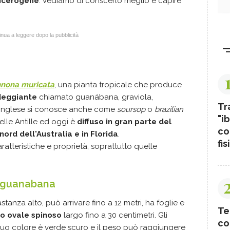
ancerogene
. Vediamo di conscerlo meglio e capire
nua a leggere dopo la pubblicità
nona muricata
, una pianta tropicale che produce
ndeggiante
chiamato guanábana, graviola,
Tr
 inglese si conosce anche come
soursop
o
brazilian
"ib
delle Antille ed oggi è
diffuso in gran parte del
co
ord dell'Australia e in Florida
.
fis
ratteristiche e proprietà, soprattutto quelle
la guanabana
anza alto, può arrivare fino a 12 metri, ha foglie e
Te
to ovale spinoso
largo fino a 30 centimetri. Gli
co
l suo colore è verde scuro e il peso può raggiungere