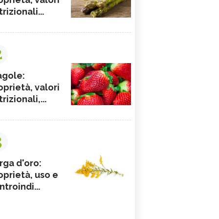
rizionali...
2
agole:
oprietà, valori
rizionali,...
3
rga d'oro:
oprietà, uso e
ntroindi...