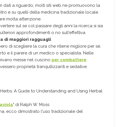
i dati a riguardo, molti siti web ne promuovono la
itro e su quelli della medicina tradizionale locale.
re molta attenzione.
ertere sul se col passare degli anni la ricerca si sia
 ulteriori approfondimenti o no sull'effettiva
esa di maggiori ragguagli
.
o di scegliere la cura che ritiene migliore per sé,
to e il parere di un medico o specialista. Nelle
enivano messe nel cuscino
per combattere
vessero proprietà tranqullizzanti e sedative.
 Herbs: A Guide to Understanding and Using Herbal
aviola
" di Ralph W. Moss
na, ecco dimostrato l'uso tradizionale del