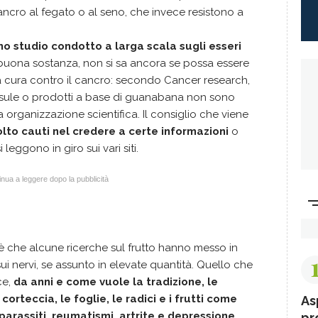
ncro al fegato o al seno, che invece resistono a
o studio condotto a larga scala sugli esseri
n buona sostanza, non si sa ancora se possa essere
la cura contro il cancro: secondo Cancer research,
ule o prodotti a base di guanabana non sono
organizzazione scientifica. Il consiglio che viene
to cauti nel credere a certe informazioni
o
leggono in giro sui vari siti.
nua a leggere dopo la pubblicità
 è che alcune ricerche sul frutto hanno messo in
sui nervi, se assunto in elevate quantità. Quello che
ce,
da anni e come vuole la tradizione, le
corteccia, le foglie, le radici e i frutti come
As
 parassiti, reumatismi, artrite e depressione
.
pr