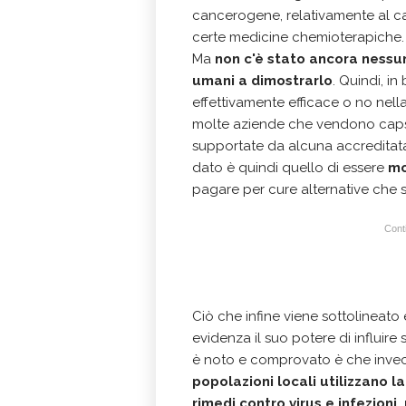
cancerogene, relativamente al ca
certe medicine chemioterapiche.
Ma
non c'è stato ancora nessun
umani a dimostrarlo
. Quindi, i
effettivamente efficace o no nel
molte aziende che vendono caps
supportate da alcuna accreditata 
dato è quindi quello di essere
mol
pagare per cure alternative che si 
Conti
Ciò che infine viene sottolineato
evidenza il suo potere di influire 
è noto e comprovato è che inve
popolazioni locali utilizzano la 
rimedi contro virus e infezioni,