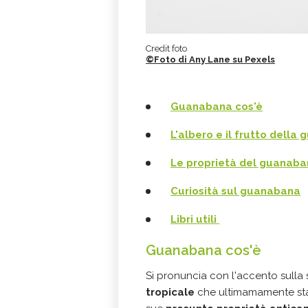
Credit foto
©Foto di Any Lane su Pexels
Guanabana cos'è
L'albero e il frutto della
Le proprietà del guanab
Curiosità sul guanabana
Libri utili
Guanabana cos'è
Si pronuncia con l'accento sulla
tropicale
che ultimamamente sta 