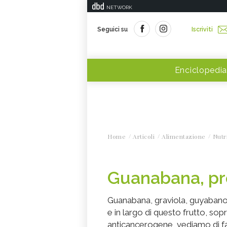
NETWORK
Seguici su
Iscriviti
Enciclopedia
Home
Articoli
Alimentazione
Nutr
Guanabana, pr
Guanabana, graviola, guyabano: 
e in largo di questo frutto, sop
anticancerogene, vediamo di fa