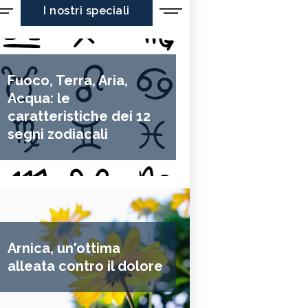
I nostri speciali
Fuoco, Terra, Aria,
Acqua: le
caratteristiche dei 12
segni zodiacali
Arnica, un'ottima
alleata contro il dolore