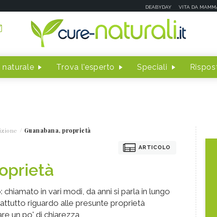
DEABYDAY
VITA DA MAMM
 naturale
Trova l'esperto
Speciali
Rispost
izione
Guanabana, proprietà
ARTICOLO
oprietà
chiamato in vari modi, da anni si parla in lungo
rattutto riguardo alle presunte proprietà
re un po' di chiarezza