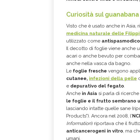
Curiosità sul guanabana
Visto che è usato anche in Asia, r
medicina naturale delle Filipp
utilizzato come
antispasmodico
Il decotto di foglie viene anche 
acari o anche bevuto per combatt
anche nella vasca da bagno.
Le
foglie fresche
vengono applic
cutanee,
infezioni della pelle
e
depurativo del fegato
.
Anche
in Asia
si parla di ricerche
le foglie e il frutto sembrano 
lasciando intatte quelle sane (rip
Products"). Ancora nel 2008, l'
NC
Information
) riportava che il fru
anticancerogeni in vitro
, ma ch
umani.