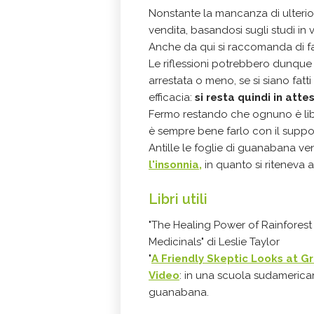
Nonstante la mancanza di ulterior
vendita, basandosi sugli studi in v
Anche da qui si raccomanda di fa
Le riflessioni potrebbero dunque v
arrestata o meno, se si siano fatti
efficacia:
si resta quindi in att
Fermo restando che ognuno è liber
è sempre bene farlo con il suppor
Antille le foglie di guanabana v
l'insonnia,
in quanto si riteneva a
Libri utili
"The Healing Power of Rainforest
Medicinals" di Leslie Taylor
"
A Friendly Skeptic Looks at Gr
Video
: in una scuola sudamerica
guanabana.