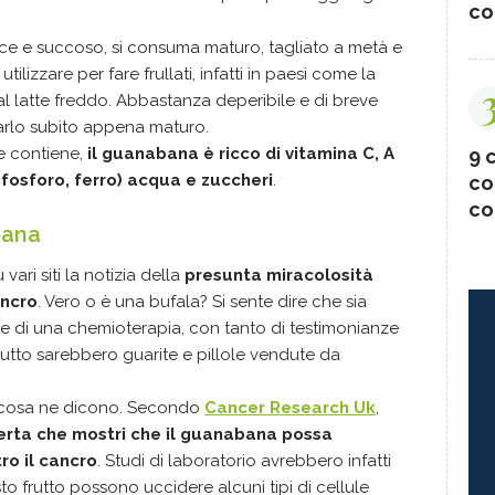
co
dolce e succoso, si consuma maturo, tagliato a metà e
lizzare per fare frullati, infatti in paesi come la
l latte freddo. Abbastanza deperibile e di breve
rlo subito appena maturo.
e contiene,
il guanabana è ricco di vitamina C, A
9 c
, fosforo, ferro) acqua e zuccheri
.
co
co
bana
vari siti la notizia della
presunta miracolosità
ancro
. Vero o è una bufala? Si sente dire che sia
nte di una chemioterapia, con tanto di testimonianze
rutto sarebbero guarite e pillole vendute da
e cosa ne dicono. Secondo
Cancer Research Uk
,
erta che mostri che il guanabana possa
ro il cancro
. Studi di laboratorio avrebbero infatti
sto frutto possono uccidere alcuni tipi di cellule