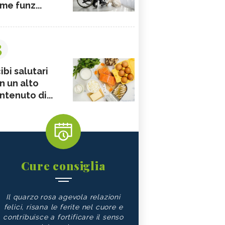
me funz...
3
ibi salutari
n un alto
ntenuto di...
Cure consiglia
Il quarzo rosa agevola relazioni
felici, risana le ferite nel cuore e
contribuisce a fortificare il senso