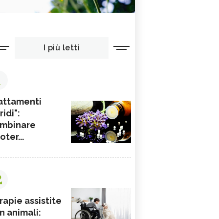
I più letti
1
attamenti
ridi":
mbinare
ioter...
2
rapie assistite
n animali: