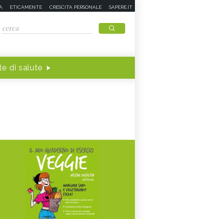
A
ETICAMENTE
CRESCITA PERSONALE
SAPERE.IT
e di salute