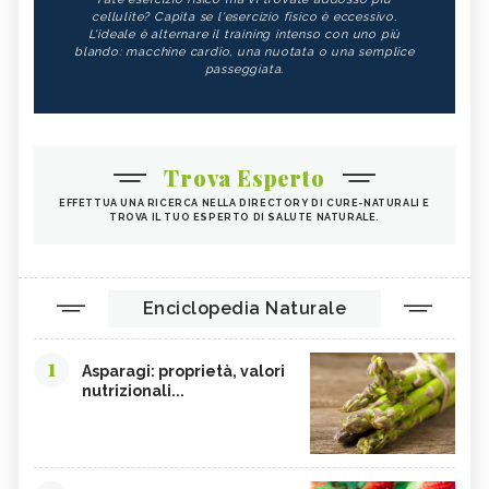
cellulite? Capita se l'esercizio fisico è eccessivo.
L'ideale è alternare il training intenso con uno più
blando: macchine cardio, una nuotata o una semplice
passeggiata.
Trova Esperto
EFFETTUA UNA RICERCA NELLA DIRECTORY DI CURE-NATURALI E
TROVA IL TUO ESPERTO DI SALUTE NATURALE.
Enciclopedia Naturale
1
Asparagi: proprietà, valori
nutrizionali...