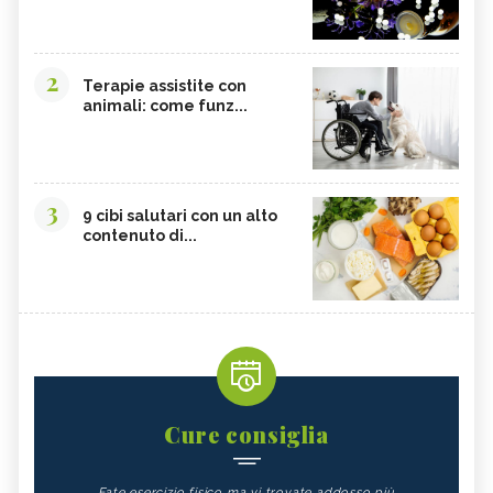
2
Terapie assistite con
animali: come funz...
3
9 cibi salutari con un alto
contenuto di...
Cure consiglia
Fate esercizio fisico ma vi trovate addosso più