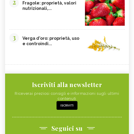
2
Fragole: proprietà, valori
nutrizionali,...
3
Verga d'oro: proprietà, uso
e controindi...
Iscriviti alla newsletter
Riceverai preziosi consigli e informazioni sugli ultimi
contenuti
ISCRIVITI
Seguici su