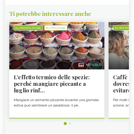
Ti potrebbe interessare anche
ALIMENTAZIONE
NUTRIZIONE
ALIMENTAZ
ARTICOLO
L'effetto termico delle spezie:
Caffè a
perché mangiare piccante a
dovresti
luglio rinf...
evitare i
Mangiare un alimento piccante durante una giornata
Per molti il c
estiva può sembrare un paradosso: il pe...
azione, ancor