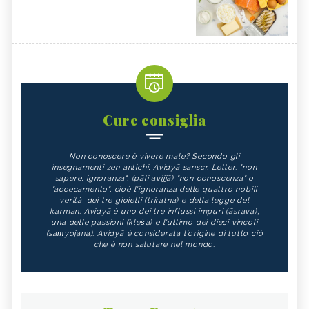
Cure consiglia
Non conoscere è vivere male? Secondo gli
insegnamenti zen antichi, Avidyā sanscr. Letter. "non
sapere, ignoranza". (pāli avijjā) "non conoscenza" o
"accecamento", cioè l'ignoranza delle quattro nobili
verità, dei tre gioielli (triratna) e della legge del
karman. Avidyā è uno dei tre influssi impuri (āsrava),
una delle passioni (kleśa) e l'ultimo dei dieci vincoli
(saṃyojana). Avidyā è considerata l'origine di tutto ciò
che è non salutare nel mondo.