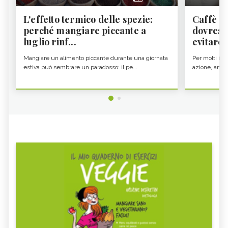
L'effetto termico delle spezie:
Caffè a
perché mangiare piccante a
dovresti
luglio rinf...
evitare i
Mangiare un alimento piccante durante una giornata
Per molti il c
estiva può sembrare un paradosso: il pe...
azione, ancor