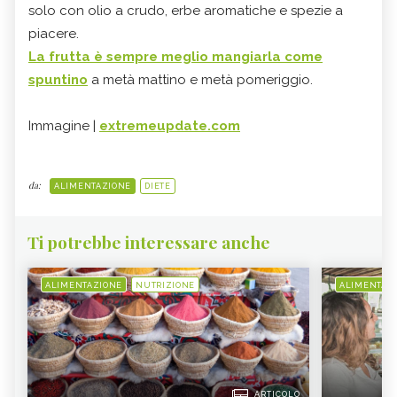
solo con olio a crudo, erbe aromatiche e spezie a
piacere.
La
frutta
è sempre meglio mangiarla
come
spuntino
a metà mattino e metà pomeriggio.
Immagine |
extremeupdate.com
da:
ALIMENTAZIONE
DIETE
Ti potrebbe interessare anche
ALIMENTAZIONE
NUTRIZIONE
ALIMENTAZ
ARTICOLO