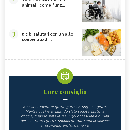
animali: come funz...
3
9 cibi salutari con un alto
contenuto di...
Cure consiglia
Facciamo lavorare questi glutei. Stringete i glutei.
Mentre cucinate, quando siete sedute, sotto la
doccia, quando siete in fila. Ogni occasione è buona
per contrarre i glutei, rimanendo dritti con la schiena
e respirando profondamente.