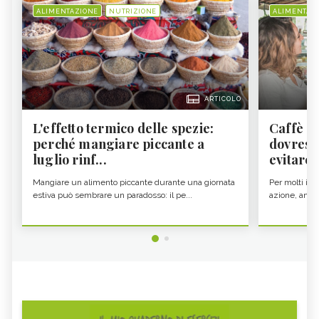
ALIMENTAZIONE
NUTRIZIONE
ALIMENTAZ
ARTICOLO
L'effetto termico delle spezie:
Caffè a
perché mangiare piccante a
dovresti
luglio rinf...
evitare i
Mangiare un alimento piccante durante una giornata
Per molti il c
estiva può sembrare un paradosso: il pe...
azione, ancor