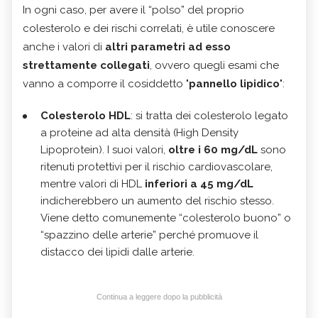
In ogni caso, per avere il “polso” del proprio
colesterolo e dei rischi correlati, è utile conoscere
anche i valori di
altri parametri ad esso
strettamente collegati
, ovvero quegli esami che
vanno a comporre il cosiddetto "
pannello lipidico
":
Colesterolo HDL
: si tratta dei colesterolo legato
a proteine ad alta densità (High Density
Lipoprotein). I suoi valori,
oltre i 60 mg/dL
sono
ritenuti protettivi per il rischio cardiovascolare,
mentre valori di HDL
inferiori a 45 mg/dL
indicherebbero un aumento del rischio stesso.
Viene detto comunemente “colesterolo buono” o
“spazzino delle arterie” perché promuove il
distacco dei lipidi dalle arterie.
Continua a leggere dopo la pubblicità