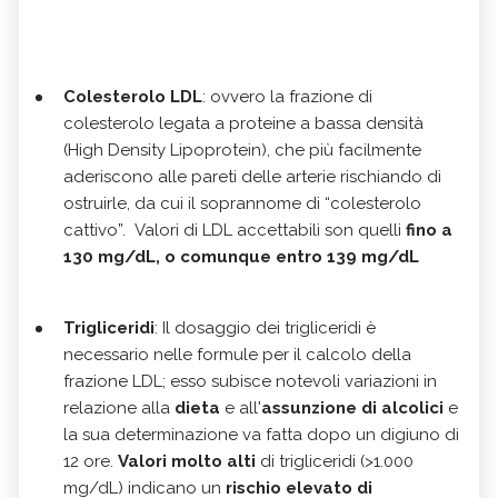
Colesterolo LDL
: ovvero la frazione di
colesterolo legata a proteine a bassa densità
(High Density Lipoprotein), che più facilmente
aderiscono alle pareti delle arterie rischiando di
ostruirle, da cui il soprannome di “colesterolo
cattivo”. Valori di LDL accettabili son quelli
fino a
130 mg/dL, o comunque entro 139 mg/dL
Trigliceridi
: Il dosaggio dei trigliceridi è
necessario nelle formule per il calcolo della
frazione LDL; esso subisce notevoli variazioni in
relazione alla
dieta
e all'
assunzione di alcolici
e
la sua determinazione va fatta dopo un digiuno di
12 ore.
Valori molto alti
di trigliceridi (>1.000
mg/dL) indicano un
rischio elevato di