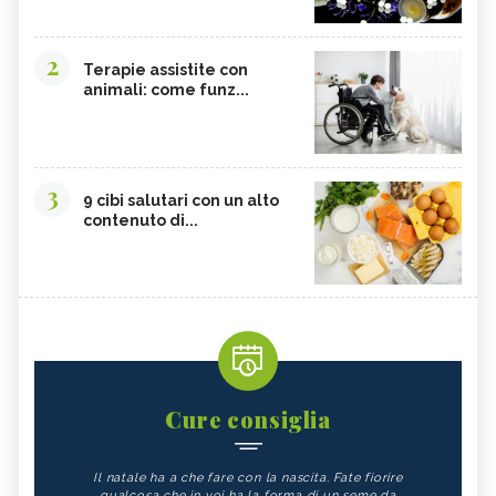
2
Terapie assistite con
animali: come funz...
3
9 cibi salutari con un alto
contenuto di...
Cure consiglia
Il natale ha a che fare con la nascita. Fate fiorire
qualcosa che in voi ha la forma di un seme da