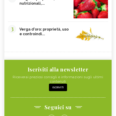
nutrizionali,...
3
Verga d'oro: proprietà, uso
e controindi...
Iscriviti alla newsletter
Riceverai preziosi consigli e informazioni sugli ultimi
contenuti
ISCRIVITI
Seguici su