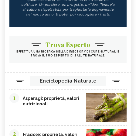
coltivare. Un pensiero, un progetto, un'idea. Tenetela
al caldo e rispettatela per traghettarla degnamente
nel nuovo anno. E poter poi raccogliere i frutti.
Trova Esperto
EFFETTUA UNA RICERCA NELLA DIRECTORY DI CURE-NATURALI E
TROVA IL TUO ESPERTO DI SALUTE NATURALE.
Enciclopedia Naturale
1
Asparagi: proprietà, valori
nutrizionali...
2
Fragole: proprietà, valori