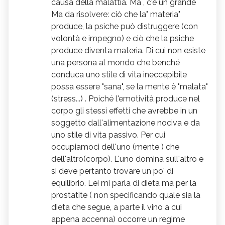
causa della malattia. Ma , c'è un grande
Bach ti consiglio water violet , oppure,
Ma da risolvere: ciò che la" materia"
sempre dal punto di vista fitoterapico, ti
produce, la psiche può distruggere (con
indico di acquisire Serenoa e Echinacea.
volontà e impegno) e ciò che la psiche
Buon viaggio dentro te… Daniela Izzo
produce diventa materia. Di cui non esiste
una persona al mondo che benché
conduca uno stile di vita ineccepibile
possa essere "sana", se la mente è "malata"
(stress...) . Poiché l'emotività produce nel
corpo gli stessi effetti che avrebbe in un
soggetto dall'alimentazione nociva e da
uno stile di vita passivo. Per cui
occupiamoci dell'uno (mente ) che
dell'altro(corpo). L'uno domina sull'altro e
si deve pertanto trovare un po' di
equilibrio. Lei mi parla di dieta ma per la
prostatite ( non specificando quale sia la
dieta che segue, a parte il vino a cui
appena accenna) occorre un regime