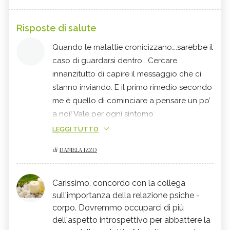
Risposte di salute
Quando le malattie cronicizzano….sarebbe il
caso di guardarsi dentro… Cercare
innanzitutto di capire il messaggio che ci
stanno inviando. E il primo rimedio secondo
me è quello di cominciare a pensare un po’
a noi! Vale per ogni sintomo
ovviamente….considerandolo in rapporto ad
LEGGI TUTTO
ogni organo, come referente di un conflitto
di
DANIELA IZZO
psichico. Sono tante ormai le tecniche a
disposizione che permettono di farlo …io
lavoro col
Reiki
. Comunque la prostatite
Carissimo, concordo con la collega
cronica è un infezione batterica recidivante,
sull'importanza della relazione psiche -
ovvio il consulto urologico. Per quanto
corpo. Dovremmo occuparci di più
dell'aspetto introspettivo per abbattere la
riguarda l’approccio attraverso i Fiori di