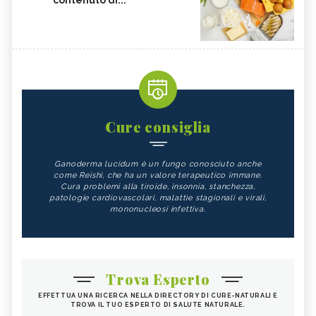
Cure consiglia
Ganoderma lucidum è un fungo conosciuto anche
come Reishi, che ha un valore terapeutico immane.
Cura problemi alla tiroide, insonnia, stanchezza,
patologie cardiovascolari, malattie stagionali e virali,
mononucleosi infettiva.
Trova Esperto
EFFETTUA UNA RICERCA NELLA DIRECTORY DI CURE-NATURALI E
TROVA IL TUO ESPERTO DI SALUTE NATURALE.