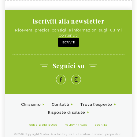
Iscriviti alla newsletter
Riceverai preziosi consigli e informazioni sugli ultimi
contenuti
ISCRIVITI
Seguici su
Chi siamo
Contatti
Trova l'esperto
Risposte di salute
CONDIZIONI D'USO
POLICY PRIVACY
COOKIES
© 2026 Copyright Media Data Factory S.R.L. - I contenuti sono di proprietà di