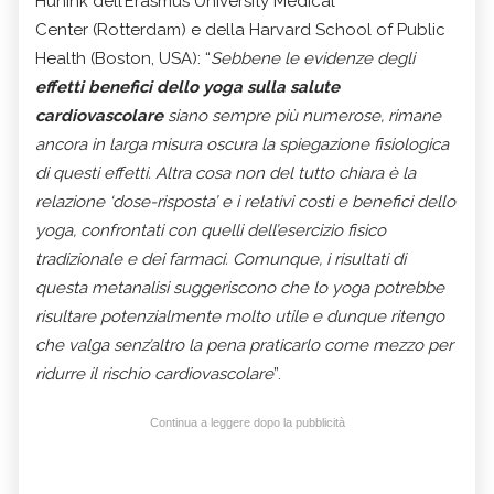
Hunink dell’Erasmus University Medical
Center (Rotterdam) e della Harvard School of Public
Health (Boston, USA): “
S
ebbene le evidenze degli
effetti benefici dello yoga sulla salute
cardiovascolare
siano sempre più numerose, rimane
ancora in larga misura oscura la spiegazione fisiologica
di questi effetti. Altra cosa non del tutto chiara è la
relazione ‘dose-risposta’ e i relativi costi e benefici dello
yoga, confrontati con quelli dell’esercizio fisico
tradizionale e dei farmaci. Comunque, i risultati di
questa metanalisi suggeriscono che lo yoga potrebbe
risultare potenzialmente molto utile e dunque ritengo
che valga senz’altro la pena praticarlo come mezzo per
ridurre il rischio cardiovascolare
”.
Continua a leggere dopo la pubblicità