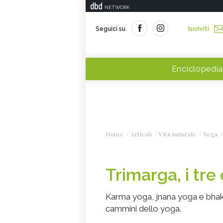
NETWORK
Seguici su
Iscriviti
Enciclopedia
Home
Articoli
Vita naturale
Yoga
Trimarga, i tr
Karma yoga, jnana yoga e bhak
cammini dello yoga.