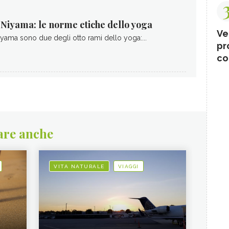
Niyama: le norme etiche dello yoga
Ve
yama sono due degli otto rami dello yoga:...
pr
co
are anche
VITA NATURALE
VIAGGI