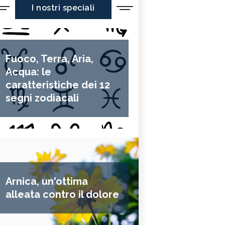
I nostri speciali
Fuoco, Terra, Aria,
Acqua: le
caratteristiche dei 12
segni zodiacali
Arnica, un'ottima
alleata contro il dolore