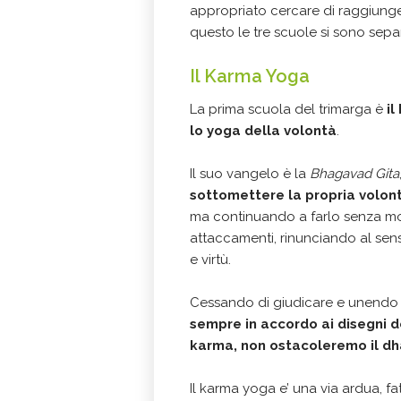
appropriato cercare di raggiungere
questo le tre scuole si sono sepa
Il Karma Yoga
La prima scuola del trimarga è
il
lo yoga della volontà
.
Il suo vangelo è la
Bhagavad Gita
sottomettere la propria volon
ma continuando a farlo senza mot
attaccamenti, rinunciando al senso
e virtù.
Cessando di giudicare e unendo l
sempre in accordo ai disegni d
karma, non ostacoleremo il d
Il karma yoga e’ una via ardua, fa