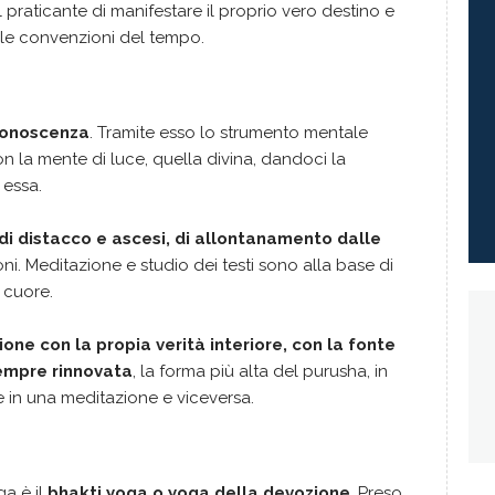
 praticante di manifestare il proprio vero destino e
lle convenzioni del tempo.
conoscenza
. Tramite esso lo strumento mentale
on la mente di luce, quella divina, dandoci la
 essa.
i distacco e ascesi, di allontanamento dalle
oni. Meditazione e studio dei testi sono alla base di
 cuore.
ione con la propia verità interiore, con la fonte
empre rinnovata
, la forma più alta del purusha, in
 in una meditazione e viceversa.
ga è il
bhakti yoga o yoga della devozione
. Preso