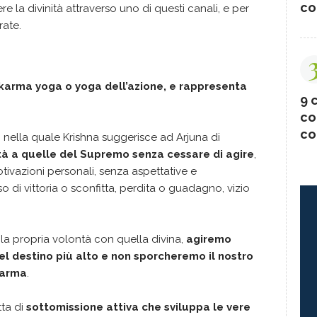
co
 la divinità attraverso uno di questi canali, e per
rate.
 karma yoga o yoga dell’azione, e rappresenta
9 c
co
co
, nella quale Krishna suggerisce ad Arjuna di
tà a quelle del Supremo senza cessare di agire
,
ivazioni personali, senza aspettative e
 di vittoria o sconfitta, perdita o guadagno, vizio
a propria volontà con quella divina,
agiremo
el destino più alto e non sporcheremo il nostro
harma
.
tta di
sottomissione attiva che sviluppa le vere