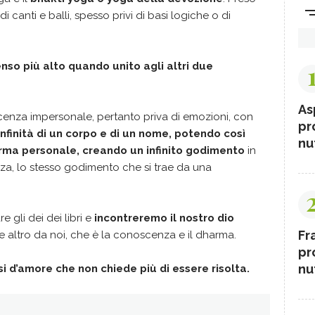
 canti e balli, spesso privi di basi logiche o di
nso più alto quando unito agli altri due
As
enza impersonale, pertanto priva di emozioni, con
pr
infinità di un corpo e di un nome, potendo così
nut
orma personale, creando un infinito godimento
in
a, lo stesso godimento che si trae da una
re gli dei dei libri e
incontreremo il nostro dio
Fr
e altro da noi, che è la conoscenza e il dharma.
pr
nut
si d’amore che non chiede più di essere risolta.