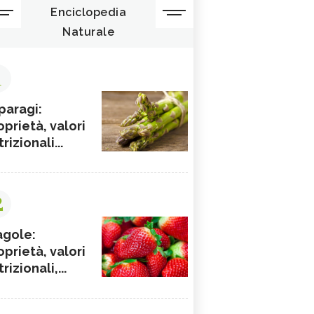
Enciclopedia
Naturale
1
paragi:
oprietà, valori
rizionali...
2
agole:
oprietà, valori
rizionali,...