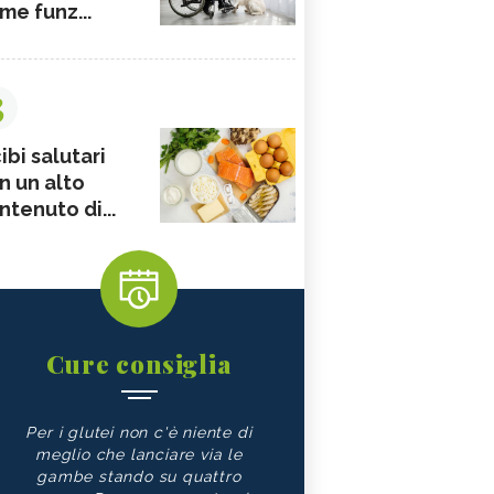
me funz...
3
ibi salutari
n un alto
ntenuto di...
Cure consiglia
Per i glutei non c'è niente di
meglio che lanciare via le
gambe stando su quattro