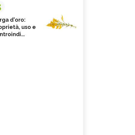
3
rga d'oro:
oprietà, uso e
ntroindi...