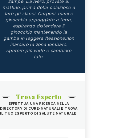
zampe. Davvero, provate al
mattino, prima della colazione a
fare gli slanci. Carponi, mani e
ginocchia appoggiate a terra,
espirando distendere il
ginocchio mantenendo la
gamba in leggera flessione;non
inarcare la zona lombare,
ripetere più volte e cambiare
lato.
Trova Esperto
EFFETTUA UNA RICERCA NELLA
DIRECTORY DI CURE-NATURALI E TROVA
IL TUO ESPERTO DI SALUTE NATURALE.