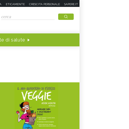
A
ETICAMENTE
CRESCITA PERSONALE
SAPERE.IT
e di salute