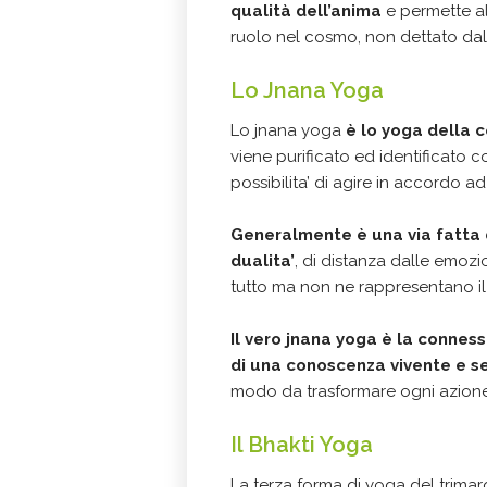
qualità dell’anima
e permette al
ruolo nel cosmo, non dettato da
Lo Jnana Yoga
Lo jnana yoga
è lo yoga della 
viene purificato ed identificato c
possibilita’ di agire in accordo ad
Generalmente è una via fatta d
dualita’
, di distanza dalle emozi
tutto ma non ne rappresentano il
Il vero jnana yoga è la conness
di una conoscenza vivente e s
modo da trasformare ogni azione
Il Bhakti Yoga
La terza forma di yoga del trimar