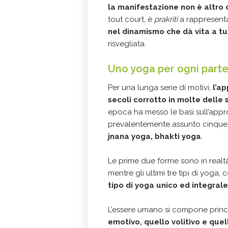
la manifestazione non è altro 
tout court, è
prakriti
a rappresenta
nel dinamismo che dà vita a tutt
risvegliata.
Uno yoga per ogni parte
Per una lunga serie di motivi,
l’ap
secoli corrotto in molte delle
epoca ha messo le basi sull’appro
prevalentemente assunto cinque
jnana yoga, bhakti yoga
.
Le prime due forme sono in real
mentre gli ultimi tre tipi di yoga,
tipo di yoga unico ed integral
L’essere umano si compone princi
emotivo, quello volitivo e que