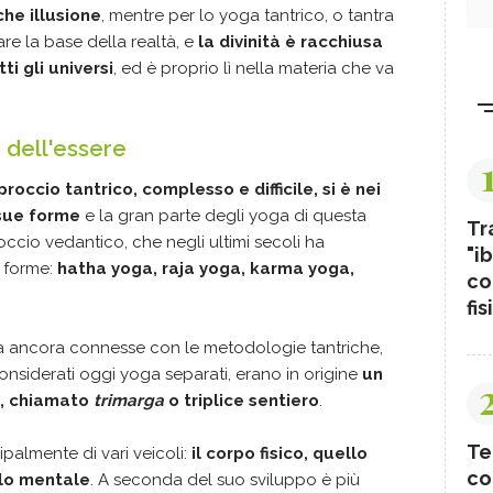
che illusione
, mentre per lo yoga tantrico, o tantra
re la base della realtà, e
la divinità è racchiusa
i gli universi
, ed è proprio lì nella materia che va
 dell'essere
proccio tantrico, complesso e difficile, si è nei
 sue forme
e la gran parte degli yoga di questa
Tr
ccio vedantico, che negli ultimi secoli ha
"ib
 forme:
hatha yoga, raja yoga, karma yoga,
co
fis
tà ancora connesse con le metodologie tantriche,
 considerati oggi yoga separati, erano in origine
un
e, chiamato
trimarga
o triplice sentiero
.
Te
palmente di vari veicoli:
il corpo fisico, quello
co
llo mentale
. A seconda del suo sviluppo è più