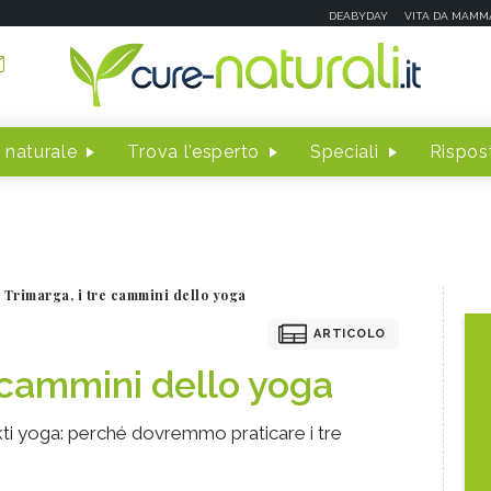
DEABYDAY
VITA DA MAMM
 naturale
Trova l'esperto
Speciali
Rispost
Trimarga, i tre cammini dello yoga
ARTICOLO
e cammini dello yoga
ti yoga: perché dovremmo praticare i tre