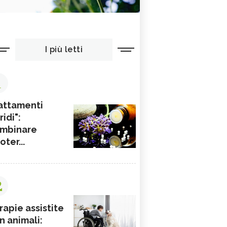
I più letti
1
attamenti
ridi":
mbinare
ioter...
2
rapie assistite
n animali: