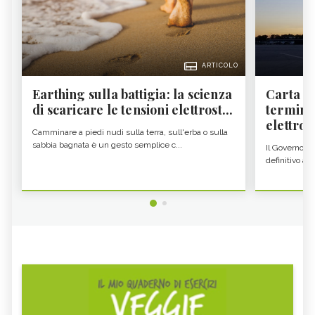
ARTICOLO
Earthing sulla battigia: la scienza
Carta d'
di scaricare le tensioni elettrost...
termine
elettron
Camminare a piedi nudi sulla terra, sull'erba o sulla
sabbia bagnata è un gesto semplice c...
Il Governo c
definitivo all