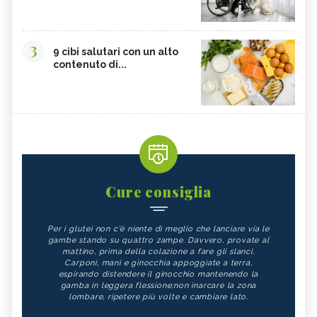
3
9 cibi salutari con un alto
contenuto di...
Cure consiglia
Per i glutei non c'è niente di meglio che lanciare via le
gambe stando su quattro zampe. Davvero, provate al
mattino, prima della colazione a fare gli slanci.
Carponi, mani e ginocchia appoggiate a terra,
espirando distendere il ginocchio mantenendo la
gamba in leggera flessione;non inarcare la zona
lombare, ripetere più volte e cambiare lato.