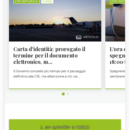
VITA NATURALE
VIAGGI
VITA NATUR
ARTICOLO
Carta d'identità: prorogato il
L'ora d'
termine per il documento
spegner
elettronico, m...
18:00 ti f
Il Governo concede più tempo per il passaggio
Spegnere lo 
definitivo alla CIE, ma attenzione a chi via...
sembrare una 