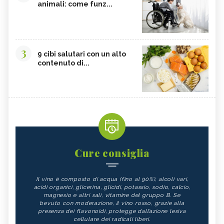
animali: come funz...
3
9 cibi salutari con un alto
contenuto di...
Cure consiglia
Il vino è composto di acqua (fino al 90%), alcoli vari,
acidi organici, glicerina, glicidi, potassio, sodio, calcio,
magnesio e altri sali, vitamine del gruppo B. Se
bevuto con moderazione, il vino rosso, grazie alla
presenza dei flavonoidi, protegge dall’azione lesiva
cellulare dei radicali liberi.