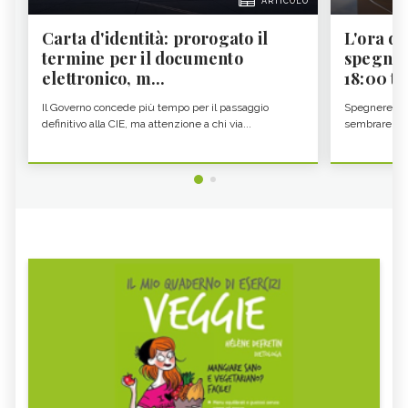
ARTICOLO
Carta d'identità: prorogato il
L'ora d'
termine per il documento
spegner
elettronico, m...
18:00 ti f
Il Governo concede più tempo per il passaggio
Spegnere lo 
definitivo alla CIE, ma attenzione a chi via...
sembrare una 