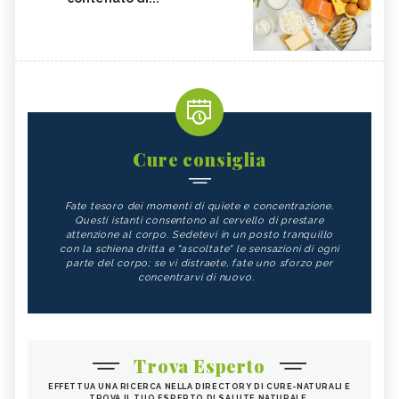
Cure consiglia
Fate tesoro dei momenti di quiete e concentrazione.
Questi istanti consentono al cervello di prestare
attenzione al corpo. Sedetevi in un posto tranquillo
con la schiena dritta e "ascoltate" le sensazioni di ogni
parte del corpo; se vi distraete, fate uno sforzo per
concentrarvi di nuovo.
Trova Esperto
EFFETTUA UNA RICERCA NELLA DIRECTORY DI CURE-NATURALI E
TROVA IL TUO ESPERTO DI SALUTE NATURALE.