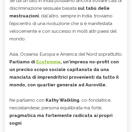
Se da un lato in India possiamo ancora trovare casi di
discriminazione sessuale basata
sul tabù delle
mestruazioni
, dal'altro, sempre in India, troviamo
l’epicentro di una rivoluzione che si è manifestata
velocemente e con successo in molti altri paesi del
mondo.
Asia, Oceania, Europa e America del Nord soprattutto.
Parliamo di
Ecofemme
, un'impresa no-profit con
un preciso scopo sociale capitanata da una
manciata di imprendritrici provenienti da tutto il
mondo, con quartier generale ad Auroville.
Ne parliamo con
Kathy Walkling
, co-fondatrice,
neozelandese, persona equilibrata ma forte,
pragmatica ma fortemente radicata ai propri
sogni
.