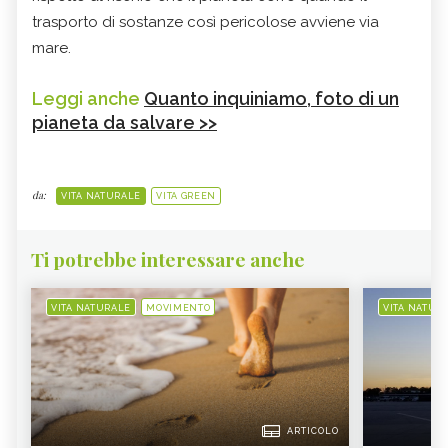
trasporto di sostanze così pericolose avviene via
mare.
Leggi anche
Quanto inquiniamo, foto di un
pianeta da salvare >>
da:
VITA NATURALE
VITA GREEN
Ti potrebbe interessare anche
VITA NATURALE
MOVIMENTO
VITA NATUR
ARTICOLO