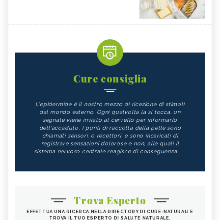
Cure consiglia
L'epidermide è il nostro mezzo di ricezione di stimoli
dal mondo esterno. Ogni qualvolta la si tocca, un
segnale viene inviato al cervello per informarlo
dell'accaduto. I punti di raccolta della pelle sono
chiamati sensori, o recettori, e sono incaricati di
registrare sensazioni dolorose e non, alle quali il
sistema nervoso centrale reagisce di conseguenza.
Trova Esperto
EFFETTUA UNA RICERCA NELLA DIRECTORY DI CURE-NATURALI E
TROVA IL TUO ESPERTO DI SALUTE NATURALE.