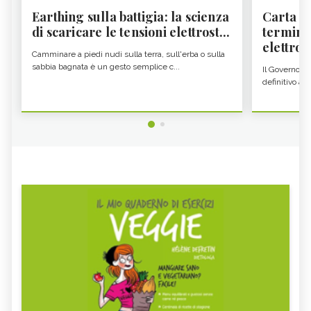
Earthing sulla battigia: la scienza
Carta d'
di scaricare le tensioni elettrost...
termine
elettron
Camminare a piedi nudi sulla terra, sull'erba o sulla
sabbia bagnata è un gesto semplice c...
Il Governo c
definitivo all