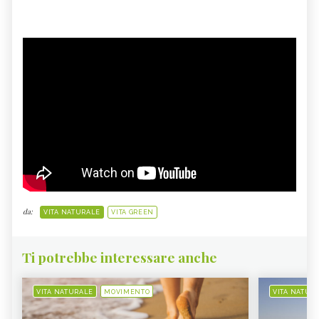
da:
VITA NATURALE
VITA GREEN
Ti potrebbe interessare anche
VITA NATURALE
MOVIMENTO
VITA NATUR