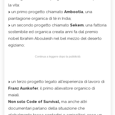
la vita:
>
un primo progetto chiamato
Ambootia
, una
piantagione organica di tè in India;
>
un secondo progetto chiamato
Sekem
, una fattoria
sostenibile ed organica creata anni fa dal premio
nobel Ibrahim Abouleish nel bel mezzo del deserto
egiziano;
Continua a leggere dopo la pubblicità
>
un terzo progetto legato all'esperienza di lavoro di
Franz Aunkofer
, il primo allevatore organico di
maiali.
Non solo Code of Survival,
ma anche altri
documentari parlano della situazione che
globalmente tocca contadini e agricoltori: ecco un