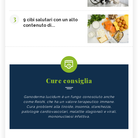
3
9 cibi salutari con un alto
contenuto di...
Cure consiglia
Ganoderma lucidum è un fungo conosciuto anche
come Reishi, che ha un valore terapeutico immane.
Cura problemi alla tiroide, insonnia, stanchezza,
patologie cardiovascolari, malattie stagionali e virali,
mononucleosi infettiva.