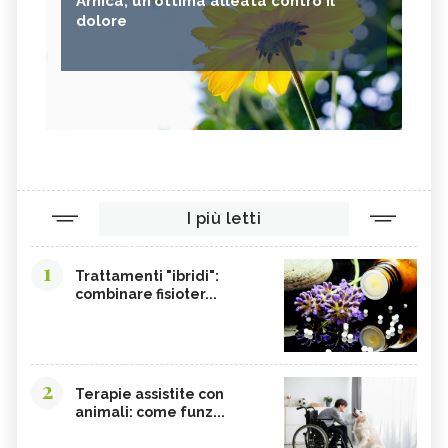
Arnica, un'ottima alleata contro il
dolore
I più letti
1
Trattamenti "ibridi":
combinare fisioter...
2
Terapie assistite con
animali: come funz...