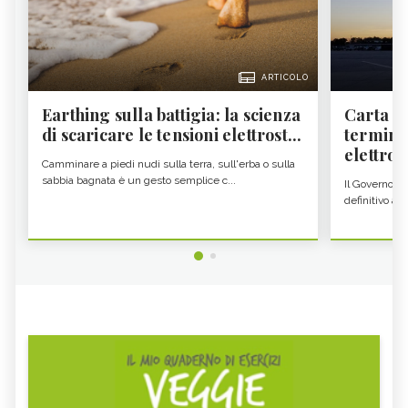
ARTICOLO
Earthing sulla battigia: la scienza
Carta d'
di scaricare le tensioni elettrost...
termine
elettron
Camminare a piedi nudi sulla terra, sull'erba o sulla
sabbia bagnata è un gesto semplice c...
Il Governo c
definitivo all