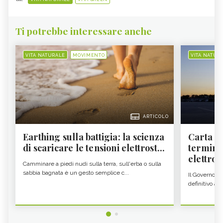
Ti potrebbe interessare anche
VITA NATURALE
MOVIMENTO
VITA NATUR
ARTICOLO
Earthing sulla battigia: la scienza
Carta d'
di scaricare le tensioni elettrost...
termine
elettron
Camminare a piedi nudi sulla terra, sull'erba o sulla
sabbia bagnata è un gesto semplice c...
Il Governo c
definitivo all