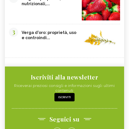
nutrizionali,...
3
Verga d'oro: proprietà, uso
e controindi...
Iscriviti alla newsletter
Riceverai preziosi consigli e informazioni sugli ultimi
contenuti
ISCRIVITI
Seguici su