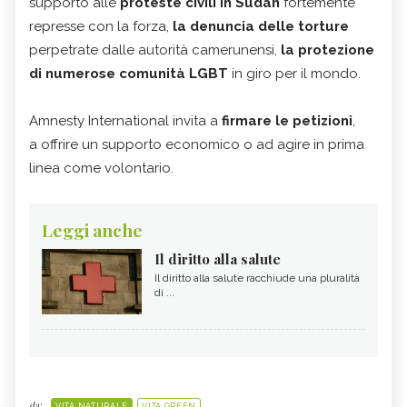
supporto alle
proteste civili in Sudan
fortemente
represse con la forza,
la denuncia delle torture
perpetrate dalle autorità camerunensi,
la protezione
di numerose comunità LGBT
in giro per il mondo.
Amnesty International invita a
firmare le petizioni
,
a offrire un supporto economico o ad agire in prima
linea come volontario.
Leggi anche
Il diritto alla salute
Il diritto alla salute racchiude una pluralità
di ...
da:
VITA NATURALE
VITA GREEN