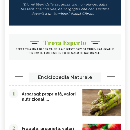
"Dio mi liberi dalla saggezza che non piange, dalla
filosofia che non ride, dall'orgoglio che non s'inchina
davanti a un bambino." (Kahlil Gibran)
Trova Esperto
EFFETTUA UNA RICERCA NELLA DIRECTORY DI CURE-NATURALI E
TROVA IL TUO ESPERTO DI SALUTE NATURALE.
Enciclopedia Naturale
1
Asparagi: proprietà, valori
nutrizionali...
2
Fragole: proprietà, valori