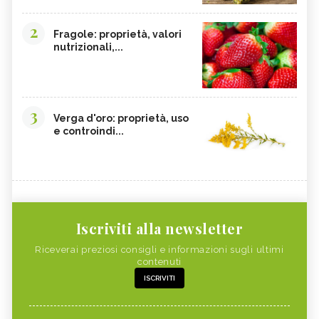
2
Fragole: proprietà, valori
nutrizionali,...
3
Verga d'oro: proprietà, uso
e controindi...
Iscriviti alla newsletter
Riceverai preziosi consigli e informazioni sugli ultimi
contenuti
ISCRIVITI