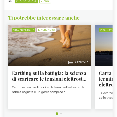
da:
VITA NATURALE
VIAGGI
Ti potrebbe interessare anche
VITA NATURALE
MOVIMENTO
VITA NATUR
ARTICOLO
Earthing sulla battigia: la scienza
Carta d'
di scaricare le tensioni elettrost...
termine
elettron
Camminare a piedi nudi sulla terra, sull'erba o sulla
sabbia bagnata è un gesto semplice c...
Il Governo c
definitivo all