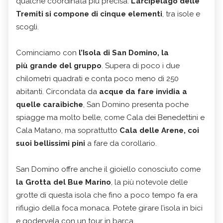
qualche coordinata più precisa.
L’arcipelago delle
Tremiti si compone di cinque elementi
, tra isole e
scogli.
Cominciamo con
l’Isola di San Domino, la
più grande del gruppo
. Supera di poco i due
chilometri quadrati e conta poco meno di 250
abitanti. Circondata da
acque da fare invidia a
quelle caraibiche
, San Domino presenta poche
spiagge ma molto belle, come Cala dei Benedettini e
Cala Matano, ma soprattutto
Cala delle Arene, coi
suoi bellissimi pini
a fare da corollario.
San Domino offre anche il gioiello conosciuto come
la Grotta del Bue Marino
, la più notevole delle
grotte di questa isola che fino a poco tempo fa era
rifiugio della foca monaca. Potete girare l’isola in bici
e godervela con un tour in barca.