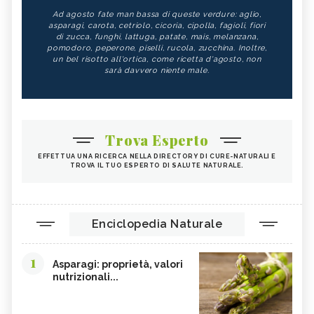
Ad agosto fate man bassa di queste verdure: aglio,
asparagi, carota, cetriolo, cicoria, cipolla, fagioli, fiori
di zucca, funghi, lattuga, patate, mais, melanzana,
pomodoro, peperone, piselli, rucola, zucchina. Inoltre,
un bel risotto all'ortica, come ricetta d'agosto, non
sarà davvero niente male.
Trova Esperto
EFFETTUA UNA RICERCA NELLA DIRECTORY DI CURE-NATURALI E
TROVA IL TUO ESPERTO DI SALUTE NATURALE.
Enciclopedia Naturale
1
Asparagi: proprietà, valori
nutrizionali...