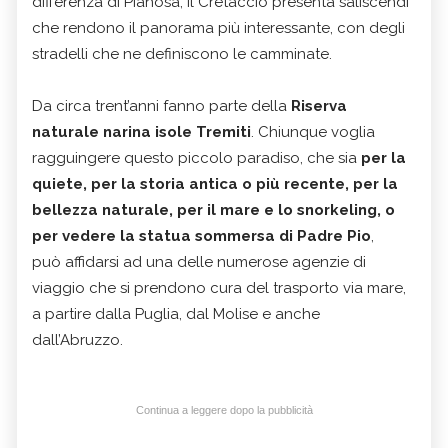
differenza di Pianosa, il Cretaccio presenta saliscendi
che rendono il panorama più interessante, con degli
stradelli che ne definiscono le camminate.
Da circa trent’anni fanno parte della
Riserva
naturale narina isole Tremiti
. Chiunque voglia
ragguingere questo piccolo paradiso, che sia
per la
quiete, per la storia antica o più recente, per la
bellezza naturale, per il mare e lo snorkeling, o
per vedere la statua sommersa di Padre Pio
,
può affidarsi ad una delle numerose agenzie di
viaggio che si prendono cura del trasporto via mare,
a partire dalla Puglia, dal Molise e anche
dall’Abruzzo.
Continua a leggere dopo la pubblicità