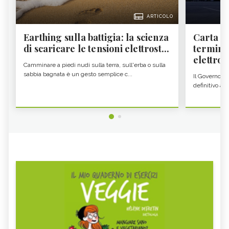
ARTICOLO
Earthing sulla battigia: la scienza
Carta d'
di scaricare le tensioni elettrost...
termine
elettron
Camminare a piedi nudi sulla terra, sull'erba o sulla
sabbia bagnata è un gesto semplice c...
Il Governo c
definitivo all