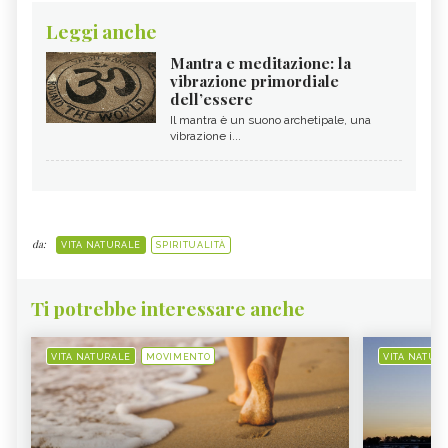
Leggi anche
Mantra e meditazione: la
vibrazione primordiale
dell’essere
Il mantra è un suono archetipale, una
vibrazione i...
da:
VITA NATURALE
SPIRITUALITÀ
Ti potrebbe interessare anche
VITA NATURALE
MOVIMENTO
VITA NATUR