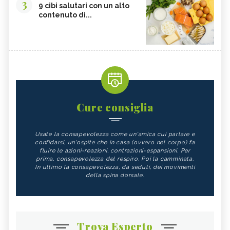
3
9 cibi salutari con un alto
contenuto di...
Cure consiglia
Usate la consapevolezza come un'amica cui parlare e
confidarsi, un'ospite che in casa (ovvero nel corpo) fa
fluire le azioni-reazioni, contrazioni-espansioni. Per
prima, consapevolezza del respiro. Poi la camminata.
In ultimo la consapevolezza, da seduti, dei movimenti
della spina dorsale.
Trova Esperto