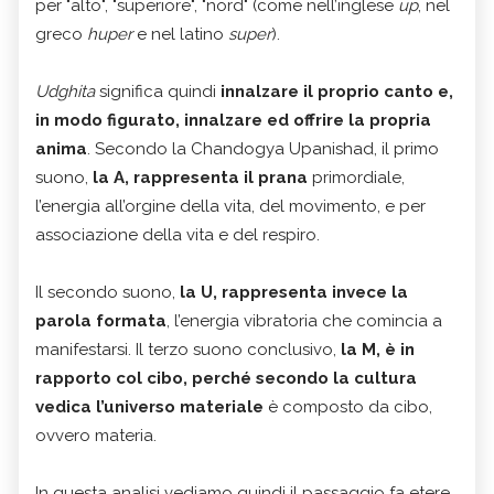
per "alto", "superiore", "nord" (come nell’inglese
up
, nel
greco
huper
e nel latino
super
).
Udghita
significa quindi
innalzare il proprio canto e,
in modo figurato, innalzare ed offrire la propria
anima
. Secondo la Chandogya Upanishad, il primo
suono,
la A, rappresenta il prana
primordiale,
l’energia all’orgine della vita, del movimento, e per
associazione della vita e del respiro.
Il secondo suono,
la U, rappresenta invece la
parola formata
, l’energia vibratoria che comincia a
manifestarsi. Il terzo suono conclusivo,
la M, è in
rapporto col cibo, perché secondo la cultura
vedica l’universo materiale
è composto da cibo,
ovvero materia.
In questa analisi vediamo quindi il passaggio fa etere