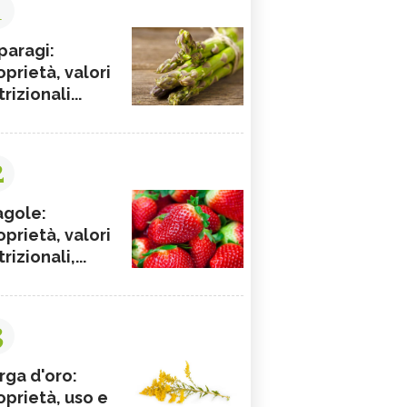
1
paragi:
oprietà, valori
rizionali...
2
agole:
oprietà, valori
rizionali,...
3
rga d'oro:
oprietà, uso e