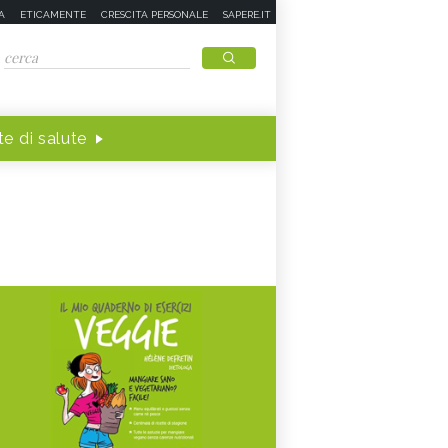
A
ETICAMENTE
CRESCITA PERSONALE
SAPERE.IT
e di salute