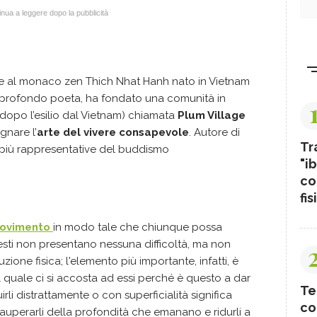
nua a leggere dopo la pubblicità
lire al monaco zen Thich Nhat Hanh nato in Vietnam
 e profondo poeta, ha fondato una comunità in
o dopo l’esilio dal Vietnam) chiamata
Plum Village
gnare l’
arte del vivere consapevole
. Autore di
Tr
e più rappresentative del buddismo
"ib
co
fis
ovimento
in modo tale che chiunque possa
gesti non presentano nessuna difficoltà, ma non
ione fisica; l'elemento più importante, infatti, è
l quale ci si accosta ad essi perché è questo a dar
Te
li distrattamente o con superficialità significa
co
auperarli della profondità che emanano e ridurli a