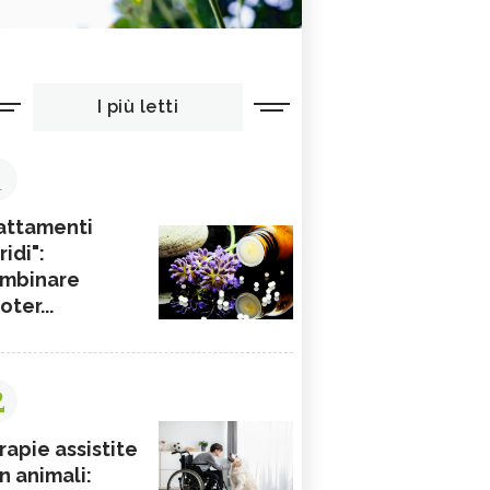
I più letti
1
attamenti
ridi":
mbinare
ioter...
2
rapie assistite
n animali: