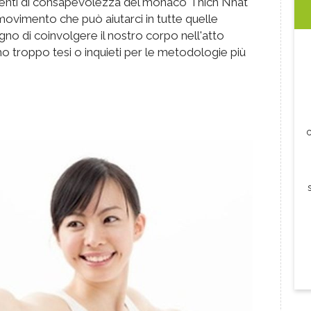
enti di consapevolezza del monaco Thich Nhat
movimento che può aiutarci in tutte quelle
ogno di coinvolgere il nostro corpo nell'atto
o troppo tesi o inquieti per le metodologie più
c