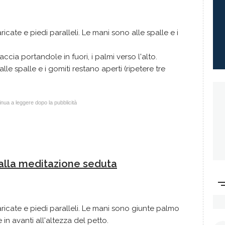
cate e piedi paralleli. Le mani sono alle spalle e i
accia portandole in fuori, i palmi verso l'alto.
lle spalle e i gomiti restano aperti (ripetere tre
nua a leggere dopo la pubblicità
 alla meditazione seduta
icate e piedi paralleli. Le mani sono giunte palmo
in avanti all'altezza del petto.