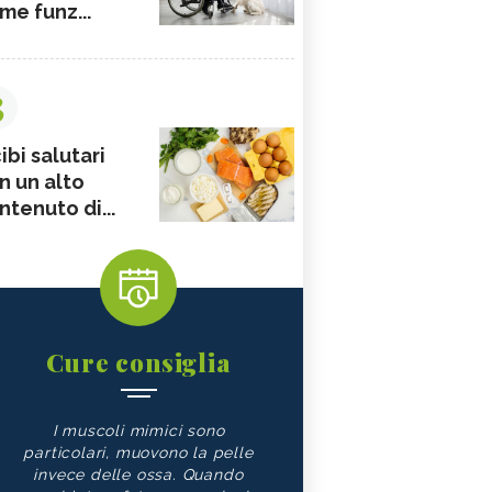
me funz...
3
ibi salutari
n un alto
ntenuto di...
Cure consiglia
I muscoli mimici sono
particolari, muovono la pelle
invece delle ossa. Quando