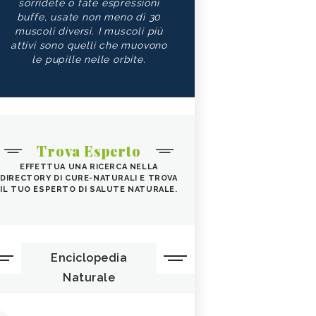
sorridete o fate espressioni
buffe, usate non meno di 30
muscoli diversi. I muscoli più
attivi sono quelli che muovono
le pupille nelle orbite.
Trova Esperto
EFFETTUA UNA RICERCA NELLA
DIRECTORY DI CURE-NATURALI E TROVA
IL TUO ESPERTO DI SALUTE NATURALE.
Enciclopedia
Naturale