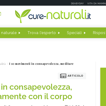
DEABYDAY
VITA DA MAMM
 naturale
Trova l'esperto
Speciali
Rispost
alità
I 10 movimenti in consapevolezza, meditare
ARTICOLO
 in consapevolezza,
amente con il corpo