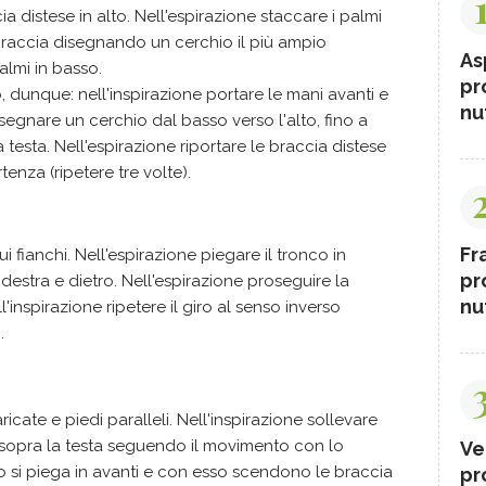
ia distese in alto. Nell'espirazione staccare i palmi
e braccia disegnando un cerchio il più ampio
As
almi in basso.
pr
o, dunque: nell'inspirazione portare le mani avanti e
nut
gnare un cerchio dal basso verso l'alto, fino a
testa. Nell'espirazione riportare le braccia distese
rtenza (ripetere tre volte).
Fr
i fianchi. Nell'espirazione piegare il tronco in
pr
 destra e dietro. Nell'espirazione proseguire la
nut
ll'inspirazione ripetere il giro al senso inverso
.
cate e piedi paralleli. Nell'inspirazione sollevare
e sopra la testa seguendo il movimento con lo
Ve
co si piega in avanti e con esso scendono le braccia
pr