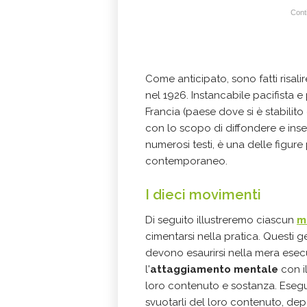
Conti
Come anticipato, sono fatti risa
nel 1926. Instancabile pacifista
Francia (paese dove si è stabilit
con lo scopo di diffondere e inse
numerosi testi, è una delle figur
contemporaneo.
I dieci movimenti
Di seguito illustreremo ciascun
m
cimentarsi nella pratica. Questi 
devono esaurirsi nella mera esecuz
l'
attaggiamento mentale
con i
loro contenuto e sostanza. Eseguir
svuotarli del loro contenuto, dep