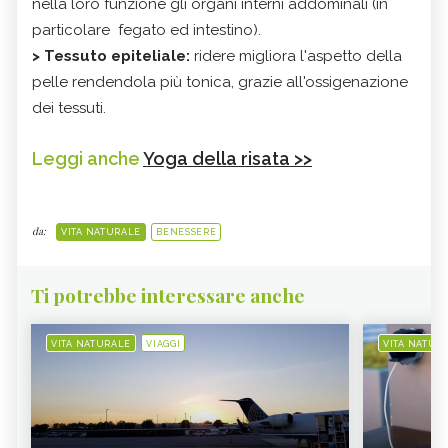
nella loro funzione gli organi interni addominali (in
particolare fegato ed intestino).
> Tessuto epiteliale:
ridere migliora l'aspetto della
pelle rendendola più tonica, grazie all'ossigenazione
dei tessuti.
Leggi anche
Yoga della risata >>
da:
VITA NATURALE
BENESSERE
Ti potrebbe interessare anche
VITA NATURALE
VIAGGI
VITA NATUR