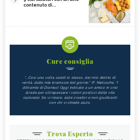
contenuto di...
Cure consiglia
"...Così una volta caddi io stesso, dal mio delirio di
verità, dalle mie bramosie del giorno." (F. Nietzsche, "I
ditirambi di Dioniso) Oggi indicate a un amico in crisi
strade per oltrepassare i valori posticci della vita
razionale. Se vi riesce, siate creativi e non giudicanti
con chi vi chiede aiuto.
Trova Esperto