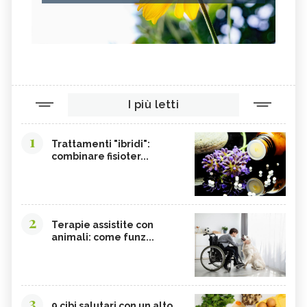
I più letti
1
Trattamenti "ibridi":
combinare fisioter...
2
Terapie assistite con
animali: come funz...
3
9 cibi salutari con un alto