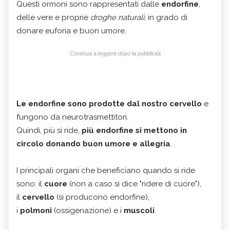
Questi ormoni sono rappresentati dalle
endorfine
,
delle vere e proprie
droghe naturali,
in grado di
donare euforia e buon umore.
Continua a leggere dopo la pubblicità
Le endorfine sono prodotte dal nostro cervello
e
fungono da neurotrasmettitori.
Quindi, più si ride,
più endorfine si mettono in
circolo donando buon umore e allegria
.
I principali organi che beneficiano quando si ride
sono: il
cuore
(non a caso si dice "ridere di cuore"),
il
cervello
(si producono endorfine),
i
polmoni
(ossigenazione) e i
muscoli
.