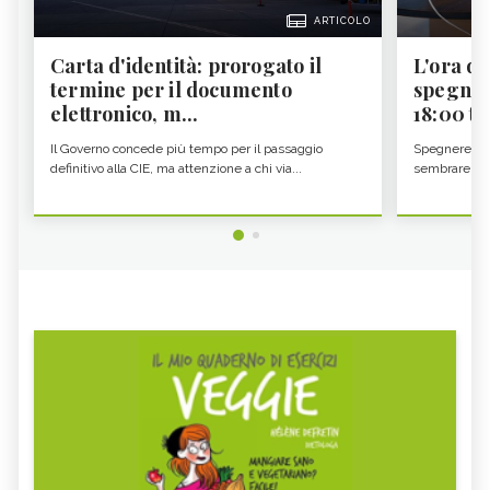
ARTICOLO
Carta d'identità: prorogato il
L'ora d'
termine per il documento
spegner
elettronico, m...
18:00 ti f
Il Governo concede più tempo per il passaggio
Spegnere lo 
definitivo alla CIE, ma attenzione a chi via...
sembrare una 