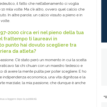
edeutico, il fatto che nell’allenamento ci voglia
10 mila volte. Ma c’è altro, ovvero quel calcio che
uto. In altre parole, un calcio vissuto a pieno e in
volte.
97-2000 circa eri nel pieno della tua
l frattempo ti laureavi in
to punto hai dovuto scegliere tra
rriera da atleta?
assione. C’è stato però un momento in cui la scelta
 praticavo tai chi chuan con un maestro tedesco e
 di avere la mente pulita per poter scegliere. E ho
se indipendenza economica, una vita dignitosa e la
’arte marziale, la mia passione, che dunque è anche
.
nua a leggere dopo la pubblicità