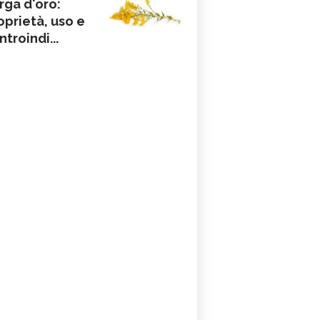
rga d'oro:
oprietà, uso e
ntroindi...