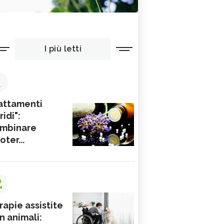
I più letti
1
attamenti
ridi":
mbinare
ioter...
2
rapie assistite
n animali: