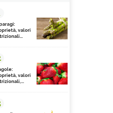
1
paragi:
oprietà, valori
rizionali...
2
agole:
oprietà, valori
rizionali,...
3