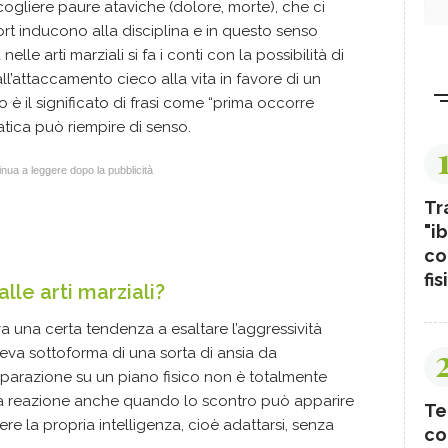
cogliere paure ataviche (dolore, morte), che ci
t inducono alla disciplina e in questo senso
le arti marziali si fa i conti con la possibilità di
ll’attaccamento cieco alla vita in favore di un
 è il significato di frasi come “prima occorre
atica può riempire di senso.
nua a leggere dopo la pubblicità
Tr
"ib
co
fis
alle arti marziali?
a una certa tendenza a esaltare l’aggressività
duceva sottoforma di una sorta di ansia da
eparazione su un piano fisico non è totalmente
 la reazione anche quando lo scontro può apparire
Te
re la propria intelligenza, cioè adattarsi, senza
co