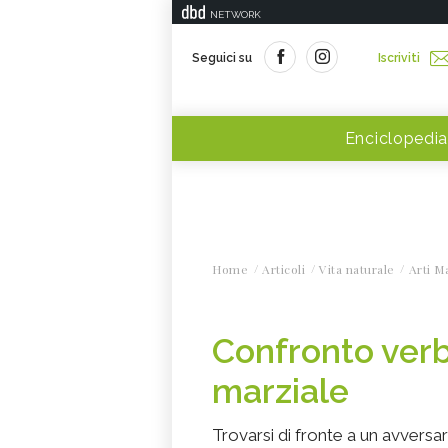
NETWORK
Seguici su
Iscriviti
Enciclopedia
Home
Articoli
Vita naturale
Arti Ma
Confronto verb
marziale
Trovarsi di fronte a un avversar