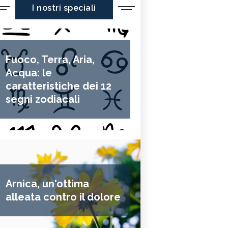
I nostri speciali
Fuoco, Terra, Aria,
Acqua: le
caratteristiche dei 12
segni zodiacali
Arnica, un'ottima
alleata contro il dolore