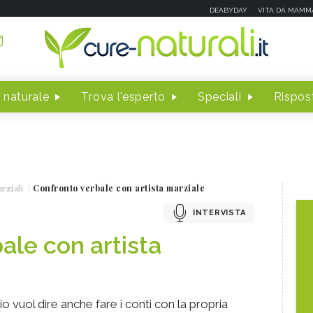
DEABYDAY
VITA DA MAMM
 naturale
Trova l'esperto
Speciali
Rispost
rziali
Confronto verbale con artista marziale
INTERVISTA
ale con artista
io vuol dire anche fare i conti con la propria