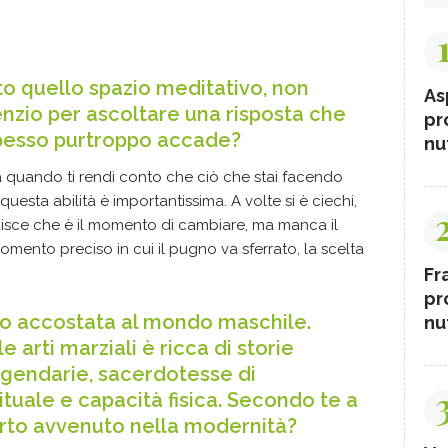
ato quello spazio meditativo, non
As
lenzio per ascoltare una risposta che
pr
pesso purtroppo accade?
nut
a quando ti rendi conto che ciò che stai facendo
uesta abilità è importantissima. A volte si è ciechi,
intuisce che è il momento di cambiare, ma manca il
omento preciso in cui il pugno va sferrato, la scelta
Fr
pr
sso accostata al mondo maschile.
nut
e arti marziali è ricca di storie
ggendarie, sacerdotesse di
rituale e capacità fisica. Secondo te a
rto avvenuto nella modernità?