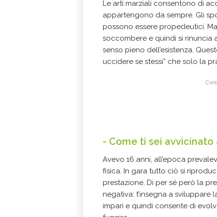
Le arti marziali consentono di ac
appartengono da sempre. Gli spor
possono essere propedeutici. Ma nel
soccombere e quindi si rinuncia a
senso pieno dell’esistenza. Questo
uccidere se stessi” che solo la pr
Conti
- Come ti sei avvicinato 
Avevo 16 anni, all’epoca prevalev
fisica. In gara tutto ciò si ripro
prestazione. Di per sé però la pr
negativa: t’insegna a sviluppare
impari e quindi consente di evolve