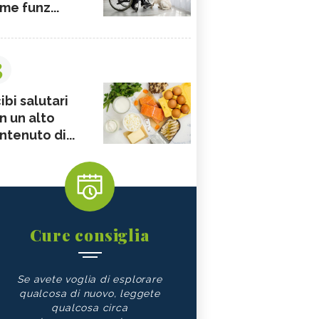
me funz...
3
ibi salutari
n un alto
ntenuto di...
Cure consiglia
Se avete voglia di esplorare
qualcosa di nuovo, leggete
qualcosa circa