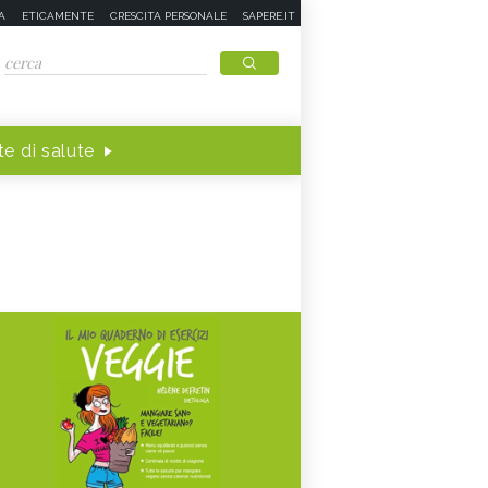
A
ETICAMENTE
CRESCITA PERSONALE
SAPERE.IT
e di salute