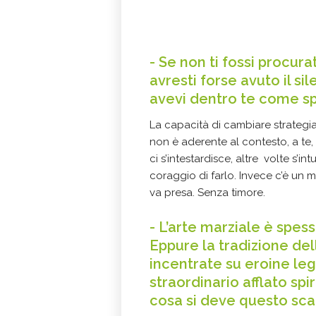
- Se non ti fossi procur
avresti forse avuto il si
avevi dentro te come s
La capacità di cambiare strategi
non è aderente al contesto, a te, q
ci s’intestardisce, altre volte s’
coraggio di farlo. Invece c’è un m
va presa. Senza timore.
- L’arte marziale è spe
Eppure la tradizione dell
incentrate su eroine le
straordinario afflato spi
cosa si deve questo sca