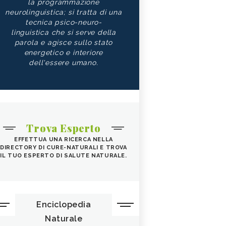
la programmazione
neurolinguistica; si tratta di una
tecnica psico-neuro-
linguistica che si serve della
parola e agisce sullo stato
energetico e interiore
dell'essere umano.
Trova Esperto
EFFETTUA UNA RICERCA NELLA
DIRECTORY DI CURE-NATURALI E TROVA
IL TUO ESPERTO DI SALUTE NATURALE.
Enciclopedia
Naturale