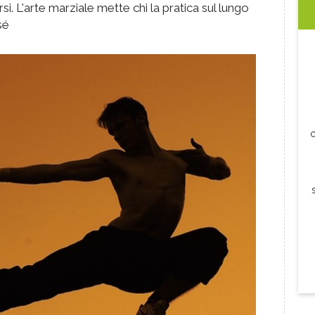
si. L'arte marziale mette chi la pratica sul lungo
sé
c