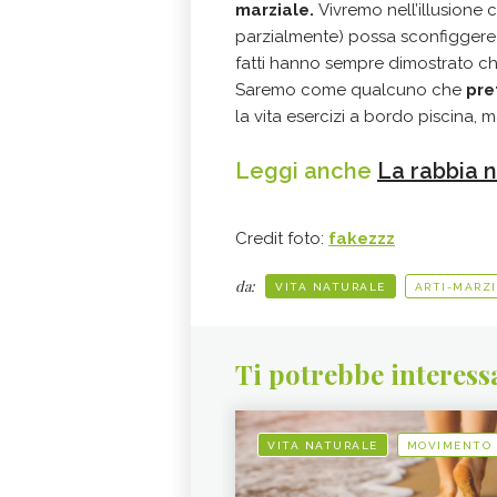
marziale.
Vivremo nell’illusione 
parzialmente) possa sconfiggere g
fatti hanno sempre dimostrato c
Saremo come qualcuno che
pre
la vita esercizi a bordo piscina, 
Leggi anche
La rabbia n
Credit foto:
fakezzz
da:
VITA NATURALE
ARTI-MARZI
Ti potrebbe interess
VITA NATURALE
MOVIMENTO