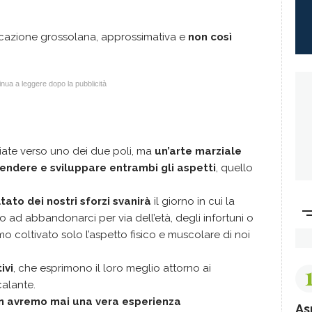
icazione grossolana, approssimativa e
non così
nua a leggere dopo la pubblicità
ciate verso uno dei due poli, ma
un’arte marziale
endere e sviluppare entrambi gli aspetti
, quello
ultato dei nostri sforzi svanirà
il giorno in cui la
o ad abbandonarci per via dell’età, degli infortuni o
o coltivato solo l’aspetto fisico e muscolare di noi
ivi
, che esprimono il loro meglio attorno ai
calante.
n avremo mai una vera esperienza
As