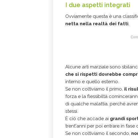
I due aspetti integrati
Ovviamente questa è una classif
netta nella realtà dei fatti
.
Conti
Alcune arti marziale sono sbilan
che si rispetti dovrebbe compr
interno e quello esterno.
Se non coltiviamo il primo,
il ris
forza e la flessibiltà comincerann
di qualche malattia, perché avrem
stessi.
È ciò che accade ai
grandi sport
trent'anni per poi entrare in fase 
Se non coltiviamo il secondo,
no