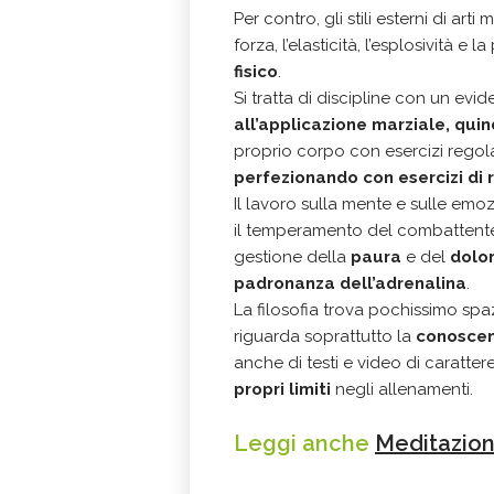
Per contro, gli stili esterni di arti 
forza, l’elasticità, l’esplosività e 
fisico
.
Si tratta di discipline con un evi
all’applicazione marziale, qui
proprio corpo con esercizi rego
perfezionando con esercizi di r
Il lavoro sulla mente e sulle emo
il temperamento del combattente
gestione della
paura
e del
dolo
padronanza dell’adrenalina
.
La filosofia trova pochissimo spaz
riguarda soprattutto la
conoscenz
anche di testi e video di caratte
propri limiti
negli allenamenti.
Leggi anche
Meditazione