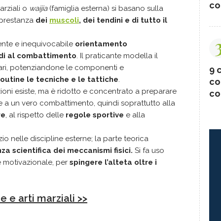
co
marziali o
waijia
(famiglia esterna) si basano sulla
la prestanza
dei
muscoli
, dei tendini e di tutto il
dente e inequivocabile
orientamento
ndi al combattimento
. Il praticante modella il
lari, potenziandone le componenti e
9 c
outine le tecniche e le tattiche
.
co
zioni esiste, ma è ridotto e concentrato a preparare
co
 a un vero combattimento, quindi soprattutto alla
re
, al rispetto delle
regole sportive
e alla
io nelle discipline esterne; la parte teorica
a scientifica dei meccanismi fisici.
Si fa uso
re motivazionale, per
spingere l’alteta oltre i
 e arti marziali >>