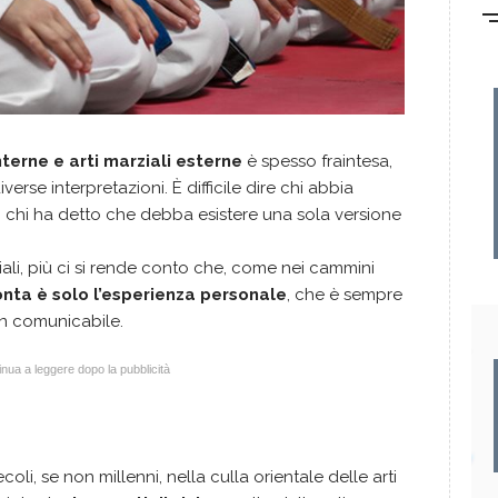
interne e arti marziali esterne
è spesso fraintesa,
se interpretazioni. È difficile dire chi abbia
, chi ha detto che debba esistere una sola versione
arziali, più ci si rende conto che, come nei cammini
nta è solo l’esperienza personale
, che è sempre
on comunicabile.
nua a leggere dopo la pubblicità
i, se non millenni, nella culla orientale delle arti