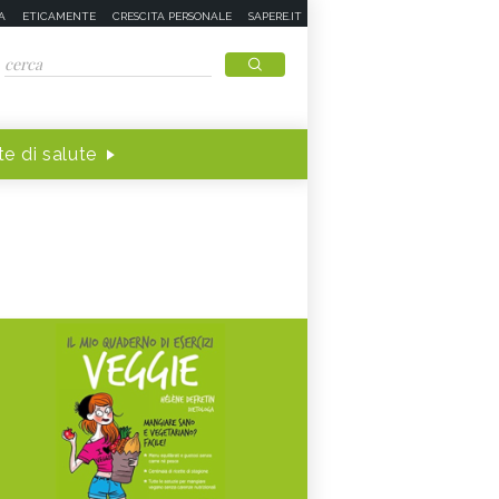
A
ETICAMENTE
CRESCITA PERSONALE
SAPERE.IT
e di salute