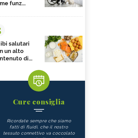
me funz...
3
ibi salutari
n un alto
ntenuto di...
Cure consiglia
Ricordate sempre che siamo
fatti di fluidi, che il nostro
tessuto connettivo va coccolato