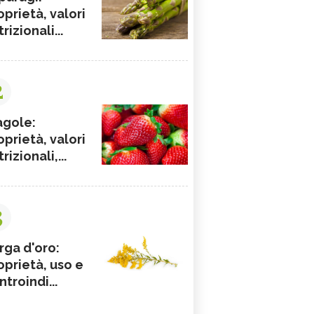
oprietà, valori
rizionali...
2
agole:
oprietà, valori
rizionali,...
3
rga d'oro:
oprietà, uso e
ntroindi...