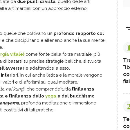
ciate da
due punti di vista
: quello delle arti
lle arti marziali con un approccio esterno.
o quelle che coltivano un
profondo rapporto col
e
e che disciplinano e allenano anche la sua mente,
e.
rgia vitale)
come fonte della forza marziale, più
Tr
di basarsi su precise strategie belliche, si svuota
"ib
ell’avversario
adattandosi a esso.
co
interiori
, in cui anche l’etica e la morale vengono
fis
i valori e di aforismi sui quali meditare.
lta
nei kung
), che comprende tutta
l’influenza
ta e l’influenza dello
yoga
e del buddhismo
.
ranayama
, profonda meditazione e immersione
ostitutivi di tali pratiche.
Te
co