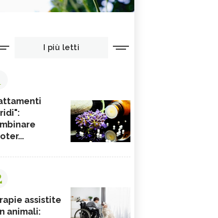
I più letti
1
attamenti
ridi":
mbinare
ioter...
2
rapie assistite
n animali: