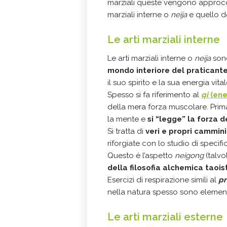
marziali queste vengono approc
marziali interne o
neija
e quello de
Le arti marziali interne
Le arti marziali interne o
neija
son
mondo interiore del praticant
il suo spirito e la sua energia vital
Spesso si fa riferimento al
qi
(ene
della mera forza muscolare. Prima 
la mente e
si “legge” la forza d
Si tratta di
veri e propri cammini 
riforgiate con lo studio di specific
Questo è l’aspetto
neigong
(talvo
della filosofia alchemica taois
Esercizi di respirazione simili al
p
nella natura spesso sono elementi c
Le arti marziali esterne