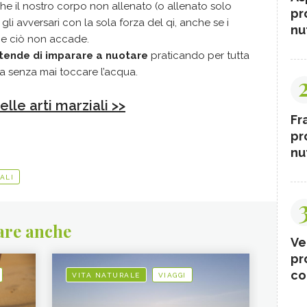
che il nostro corpo non allenato (o allenato solo
pr
li avversari con la sola forza del qi, anche se i
nut
he ciò non accade.
tende di imparare a nuotare
praticando per tutta
ma senza mai toccare l’acqua.
elle arti marziali >>
Fr
pr
nut
ALI
are anche
Ve
pr
co
VITA NATURALE
VIAGGI