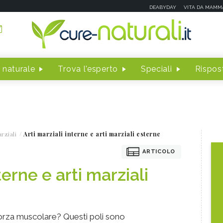
DEABYDAY
VITA DA MAMM
 naturale
Trova l'esperto
Speciali
Rispost
rziali
Arti marziali interne e arti marziali esterne
ARTICOLO
terne e arti marziali
orza muscolare? Questi poli sono