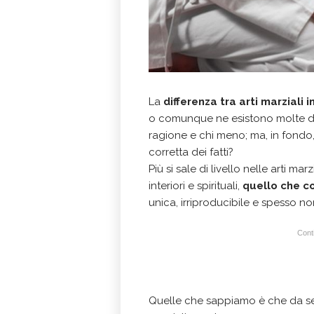
La
differenza tra arti marziali 
o comunque ne esistono molte diver
ragione e chi meno; ma, in fondo
corretta dei fatti?
Più si sale di livello nelle arti m
interiori e spirituali,
quello che co
unica, irriproducibile e spesso n
Conti
Quelle che sappiamo è che da secol