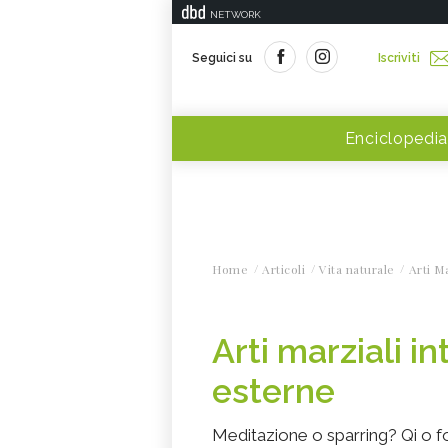
NETWORK
Seguici su
Iscriviti
Enciclopedia
Home
Articoli
Vita naturale
Arti Ma
Arti marziali in
esterne
Meditazione o sparring? Qi o f