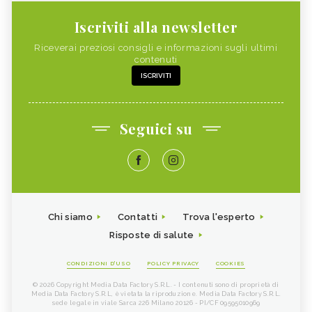
Iscriviti alla newsletter
Riceverai preziosi consigli e informazioni sugli ultimi
contenuti
ISCRIVITI
Seguici su
Chi siamo
Contatti
Trova l'esperto
Risposte di salute
CONDIZIONI D'USO
POLICY PRIVACY
COOKIES
© 2026 Copyright Media Data Factory S.R.L. - I contenuti sono di proprietà di
Media Data Factory S.R.L, è vietata la riproduzione. Media Data Factory S.R.L.
sede legale in viale Sarca 226 Milano 20126 - PI/CF 09595010969