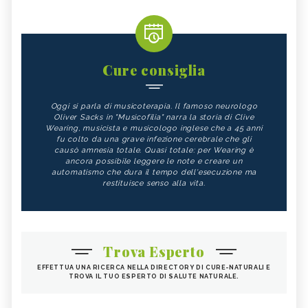
Cure consiglia
Oggi si parla di musicoterapia. Il famoso neurologo
Oliver Sacks in "Musicofilia" narra la storia di Clive
Wearing, musicista e musicologo inglese che a 45 anni
fu colto da una grave infezione cerebrale che gli
causò amnesia totale. Quasi totale: per Wearing è
ancora possibile leggere le note e creare un
automatismo che dura il tempo dell'esecuzione ma
restituisce senso alla vita.
Trova Esperto
EFFETTUA UNA RICERCA NELLA DIRECTORY DI CURE-NATURALI E
TROVA IL TUO ESPERTO DI SALUTE NATURALE.