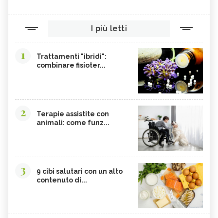
I più letti
1
Trattamenti "ibridi":
combinare fisioter...
2
Terapie assistite con
animali: come funz...
3
9 cibi salutari con un alto
contenuto di...