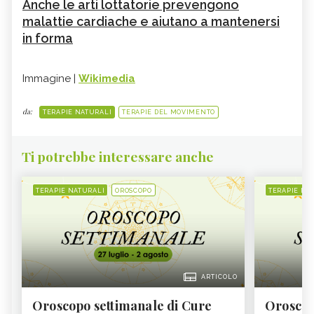
Anche le arti lottatorie prevengono
malattie cardiache e aiutano a mantenersi
in forma
Immagine |
Wikimedia
da:
TERAPIE NATURALI
TERAPIE DEL MOVIMENTO
Ti potrebbe interessare anche
TERAPIE NATURALI
OROSCOPO
TERAPIE NA
ARTICOLO
Oroscopo settimanale di Cure
Oroscop