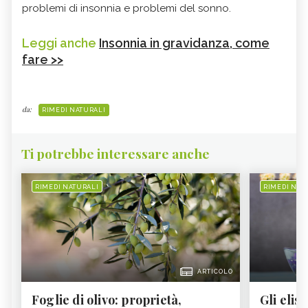
problemi di insonnia e problemi del sonno.
Leggi anche
Insonnia in gravidanza, come
fare >>
da:
RIMEDI NATURALI
Ti potrebbe interessare anche
RIMEDI NATURALI
RIMEDI NAT
ARTICOLO
Foglie di olivo: proprietà,
Gli elisi