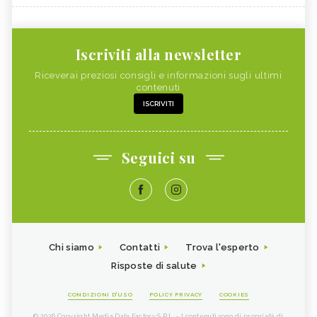
Iscriviti alla newsletter
Riceverai preziosi consigli e informazioni sugli ultimi
contenuti
ISCRIVITI
Seguici su
Chi siamo
Contatti
Trova l'esperto
Risposte di salute
CONDIZIONI D'USO
POLICY PRIVACY
COOKIES
© 2026 Copyright Media Data Factory S.R.L. - I contenuti sono di proprietà di