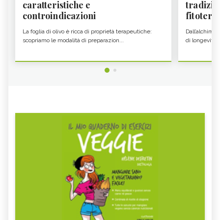
caratteristiche e
tradizio
controindicazioni
fitoter...
La foglia di olivo è ricca di proprietà terapeutiche:
Dall’alchimia
scopriamo le modalità di preparazion...
di longevità 