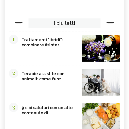
I più letti
1
Trattamenti "ibridi":
combinare fisioter...
2
Terapie assistite con
animali: come funz...
3
9 cibi salutari con un alto
contenuto di...