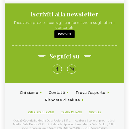
Iscriviti alla newsletter
Riceverai preziosi consigli e informazioni sugli ultimi
contenuti
ISCRIVITI
Seguici su
Chi siamo
Contatti
Trova l'esperto
Risposte di salute
CONDIZIONI D'USO
POLICY PRIVACY
COOKIES
© 2026 Copyright Media Data Factory S.R.L. - I contenuti sono di proprietà di
Media Data Factory S.R.L, è vietata la riproduzione. Media Data Factory S.R.L.
sede legale in viale Sarca 226 Milano 20126 - PI/CF 09595010969