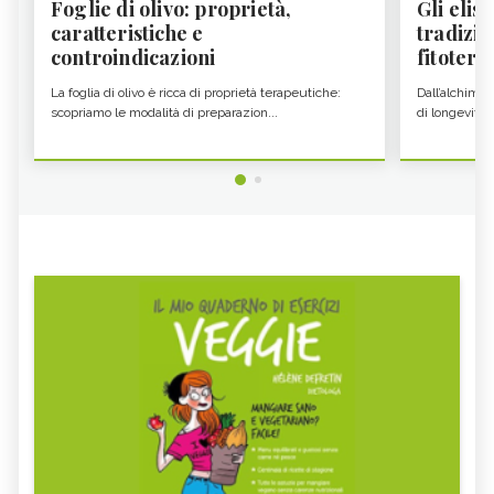
Foglie di olivo: proprietà,
Gli elisi
caratteristiche e
tradizio
controindicazioni
fitoter...
La foglia di olivo è ricca di proprietà terapeutiche:
Dall’alchimia
scopriamo le modalità di preparazion...
di longevità 