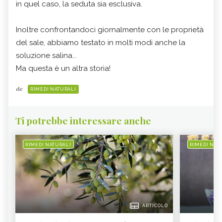
in quel caso, la seduta sia esclusiva.
Inoltre confrontandoci giornalmente con le proprietà
del sale, abbiamo testato in molti modi anche la
soluzione salina...
Ma questa è un altra storia!
da:
RIMEDI NATURALI
Ti potrebbe interessare anche
RIMEDI NATURALI
RIMEDI NAT
ARTICOLO