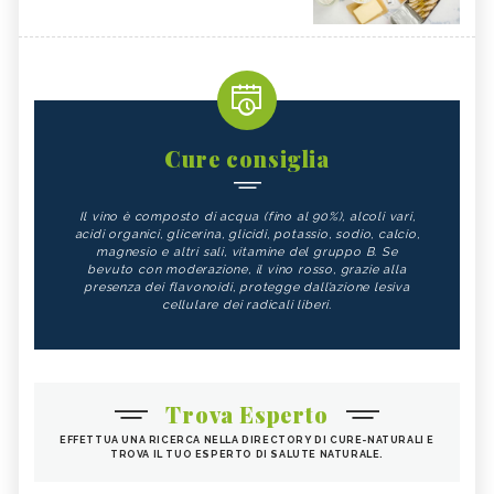
Cure consiglia
Il vino è composto di acqua (fino al 90%), alcoli vari,
acidi organici, glicerina, glicidi, potassio, sodio, calcio,
magnesio e altri sali, vitamine del gruppo B. Se
bevuto con moderazione, il vino rosso, grazie alla
presenza dei flavonoidi, protegge dall’azione lesiva
cellulare dei radicali liberi.
Trova Esperto
EFFETTUA UNA RICERCA NELLA DIRECTORY DI CURE-NATURALI E
TROVA IL TUO ESPERTO DI SALUTE NATURALE.