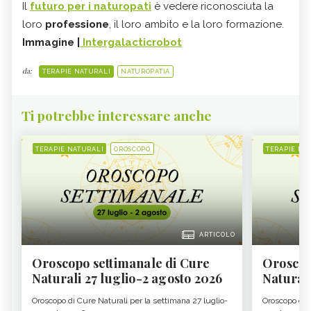
Il
futuro per i naturopati
è vedere riconosciuta la
loro
professione
, il loro ambito e la loro formazione.
Immagine |
Intergalacticrobot
da:
TERAPIE NATURALI
NATUROPATIA
Ti potrebbe interessare anche
TERAPIE NATURALI
OROSCOPO
TERAPIE NA
ARTICOLO
Oroscopo settimanale di Cure
Oroscop
Naturali 27 luglio-2 agosto 2026
Natural
Oroscopo di Cure Naturali per la settimana 27 luglio-
Oroscopo di 