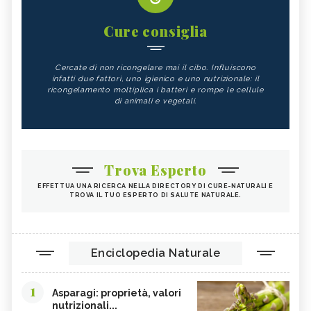
Cure consiglia
Cercate di non ricongelare mai il cibo. Influiscono
infatti due fattori, uno igienico e uno nutrizionale: il
ricongelamento moltiplica i batteri e rompe le cellule
di animali e vegetali.
Trova Esperto
EFFETTUA UNA RICERCA NELLA DIRECTORY DI CURE-NATURALI E
TROVA IL TUO ESPERTO DI SALUTE NATURALE.
Enciclopedia Naturale
1
Asparagi: proprietà, valori
nutrizionali...