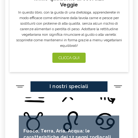
Veggie
In questo libro, con la guida di una dietologa, apprenderete in
modo efficace come eliminare dalla tavola carne e pesce per
sostituirli con proteine di alta qualità, senza alcun rischio di
carenze alimentari o perdita di peso. Adottare la rettitudine
vegetariana non significa rinunciare al gusto o alla varietà:
scoprirete come mantenervi in forma grazie a menu vegetariani
equilibrati!
CLICCA QUI
I nostri speciali
Fuoco, Terra, Aria, Acqua: le
caratteristiche dei 12 segni zodiacali