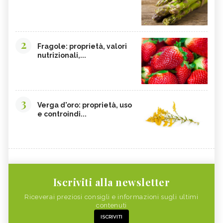
2
Fragole: proprietà, valori
nutrizionali,...
3
Verga d'oro: proprietà, uso
e controindi...
Iscriviti alla newsletter
Riceverai preziosi consigli e informazioni sugli ultimi
contenuti
ISCRIVITI