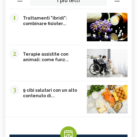
I più letti
1
Trattamenti "ibridi":
combinare fisioter...
2
Terapie assistite con
animali: come funz...
3
9 cibi salutari con un alto
contenuto di...