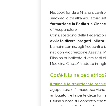
Nel 2005 fonda a Milano il centr
Xiaoxiao, oltre all'ambulatorio s
formazione in Pediatria Cinese
of Acupuncture.
Con il sostegno della Federazion
avviato diversi progetti pilota
:
bambini con risvegli frequenti o i
nati con Procreazione Assistita (
Elisa ha pubblicato diversi testi d
Medicina Cinese”, tradotto in ingl
Cos'è il tuina pediatrico
Il
tuina
è la tradizionale tecn
agopuntura e farmacopea viene u
ambulatori, e fa parte della for
Il tuina si basa sul concetto che
t