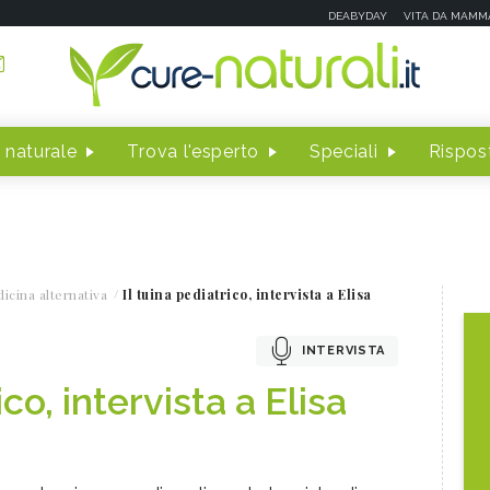
DEABYDAY
VITA DA MAMM
 naturale
Trova l'esperto
Speciali
Rispost
icina alternativa
Il tuina pediatrico, intervista a Elisa
INTERVISTA
ico, intervista a Elisa