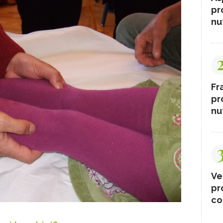
pr
nut
Fr
pr
nut
Ve
pr
co