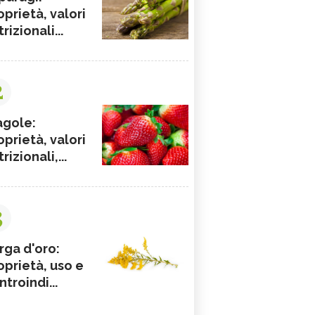
oprietà, valori
rizionali...
2
agole:
oprietà, valori
rizionali,...
3
rga d'oro:
oprietà, uso e
ntroindi...