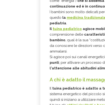
come “energia”)
che si addensa 
continuazione ed è in contin
I bambini sono molto delicati per
questo
la
medicina tradizional
pediatria
.
Il
tuina pediatrico
agisce mobil
comprensione delle
caratterist
bambino
, qual è la sua “costitu
da conoscere le direzioni verso cu
ammalarsi.
Si agisce poi sui canali energetic
punti
, per attivare un processo di
l'attenzione alle abitudini alim
A chi è adatto il massag
Il
tuina pediatrico è adatto a tu
sistema energetico del piccolo si
quindi si iniziano a utilizzare met