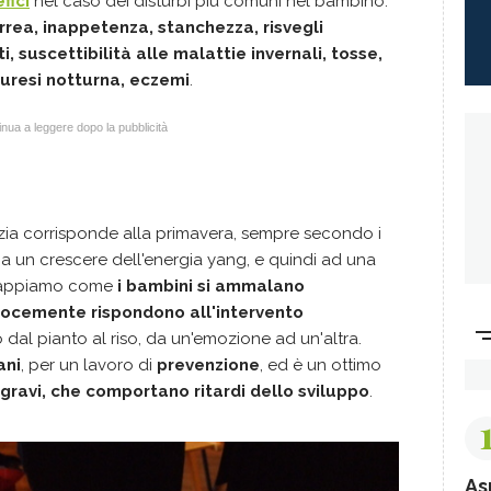
fici
nel caso dei disturbi più comuni nel bambino:
arrea, inappetenza, stanchezza, risvegli
i, suscettibilità alle malattie invernali, tosse,
nuresi notturna, eczemi
.
nua a leggere dopo la pubblicità
nzia corrisponde alla primavera, sempre secondo i
è a un crescere dell'energia yang, e quindi ad una
 Sappiamo come
i bambini si ammalano
locemente rispondono all'intervento
dal pianto al riso, da un'emozione ad un'altra.
ani
, per un lavoro di
prevenzione
, ed è un ottimo
 gravi, che comportano ritardi dello sviluppo
.
As