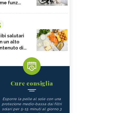
me funz...
3
ibi salutari
n un alto
ntenuto di...
Cure consiglia
Esporre la pelle al sole con una
protezione medio-bassa dai filtri
solari per 5-15 minuti al giorno 3