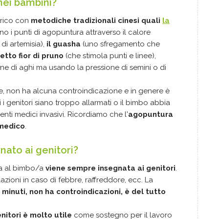
nei bambini?
atrico con
metodiche tradizionali cinesi quali
la
ano i punti di agopuntura attraverso il calore
di artemisia),
il guasha
(uno sfregamento che
letto fior di pruno
(che stimola punti e linee),
one di aghi ma usando la pressione di semini o di
le, non ha alcuna controindicazione e in genere è
i i genitori siano troppo allarmati o il bimbo abbia
nti medici invasivi. Ricordiamo che l'
agopuntura
 medico
.
nato ai genitori?
ta al bimbo/a
viene sempre insegnata ai genitori
.
azioni in caso di febbre, raffreddore, ecc. La
 minuti, non ha controindicazioni, è del tutto
nitori è molto utile
come sostegno per il lavoro