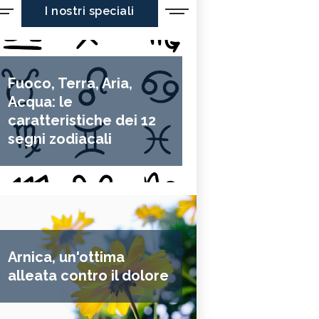
I nostri speciali
Fuoco, Terra, Aria,
Acqua: le
caratteristiche dei 12
segni zodiacali
Arnica, un'ottima
alleata contro il dolore