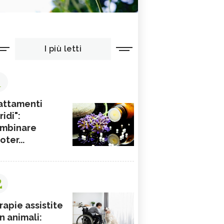
I più letti
1
attamenti
ridi":
mbinare
ioter...
2
rapie assistite
n animali: