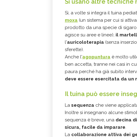
Si usano altre tecniche 
Sì, a volte si integra il tuina pedi
moxa
(un sistema per cui si attiv
prodotto da una specie di sigaro 
agisce su aree e linee),
il martel
l'
auricoloterapia
(senza inserzi
sferette).
Anche l'
agopuntura
è molto uti
ben accetta, tranne nei casi in cu
paura perché ha già subito interve
deve essere esercitata da un
Il tuina può essere inseg
La
sequenza
che viene applica
Inoltre si insegnano alcune stimol
sequenza è breve, una
decina di
sicura, facile da imparare
.
La
collaborazione attiva dei ge