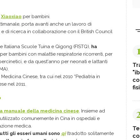
o
Xiaoxiao
per bambini.
ettimanale, porta avanti anche un lavoro di
e di ricerca in collaborazione con il British Council
e Italiana Scuole Tuina e Qigong (FISTQ),
ha
 per bambini con malattie respiratorie ricorrenti, per
percinetici, e da quest'anno per neonati e lattanti
Tr
PMA).
"ib
i Medicina Cinese, tra cui nel 2010 “Pediatria in
co
ese nel 2011.
fis
?
ica manuale della medicina cinese
. Insieme ad
tilizzato comunemente in Cina in ospedali e
mazione medica.
Te
utti gli esseri umani sono
qi
(tradotto solitamente
co