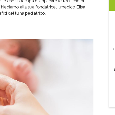
se che si occupa di applicare le tecniche di
Chiediamo alla sua fondatrice, il medico Elisa
fici del tuina pediatrico.
c