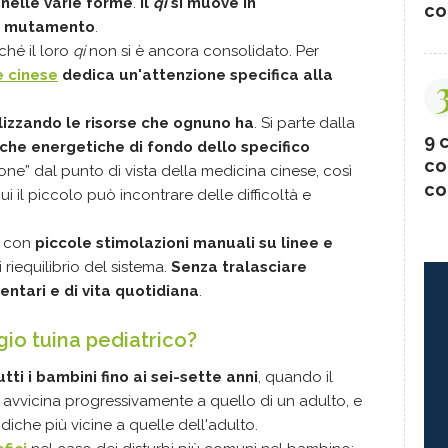
nelle varie forme
.
Il
qi
si muove in
co
uo mutamento
.
ché il loro
qi
non si è ancora consolidato. Per
e cinese
dedica un'attenzione specifica alla
izzando le risorse che ognuno ha
. Si parte dalla
9 c
iche energetiche di fondo dello specifico
co
zione” dal punto di vista della medicina cinese, così
co
i il piccolo può incontrare delle difficoltà e
i con
piccole stimolazioni manuali su linee e
 riequilibrio del sistema.
Senza tralasciare
entari e di vita quotidiana
.
gio tuina pediatrico?
tti i bambini fino ai sei-sette anni
, quando il
 avvicina progressivamente a quello di un adulto, e
odiche più vicine a quelle dell'adulto.