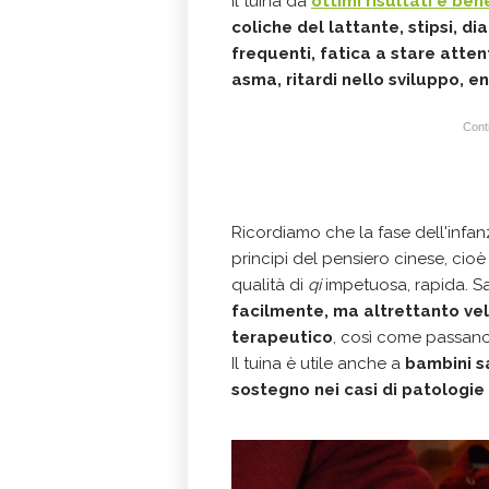
Il tuina dà
ottimi risultati e bene
coliche del lattante, stipsi, di
frequenti, fatica a stare attent
asma, ritardi nello sviluppo, e
Conti
Ricordiamo che la fase dell'infa
principi del pensiero cinese, cio
qualità di
qi
impetuosa, rapida.
facilmente, ma altrettanto ve
terapeutico
, così come passano 
Il tuina è utile anche a
bambini s
sostegno nei casi di patologie