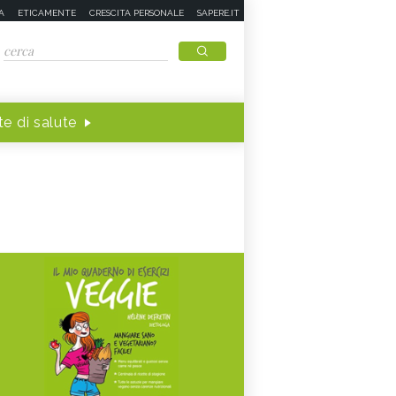
A
ETICAMENTE
CRESCITA PERSONALE
SAPERE.IT
e di salute