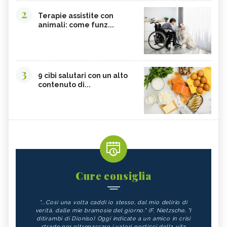
2
Terapie assistite con
animali: come funz...
3
9 cibi salutari con un alto
contenuto di...
Cure consiglia
"...Così una volta caddi io stesso, dal mio delirio di
verità, dalle mie bramosie del giorno." (F. Nietzsche, "I
ditirambi di Dioniso) Oggi indicate a un amico in crisi
strade per oltrepassare i valori posticci della vita