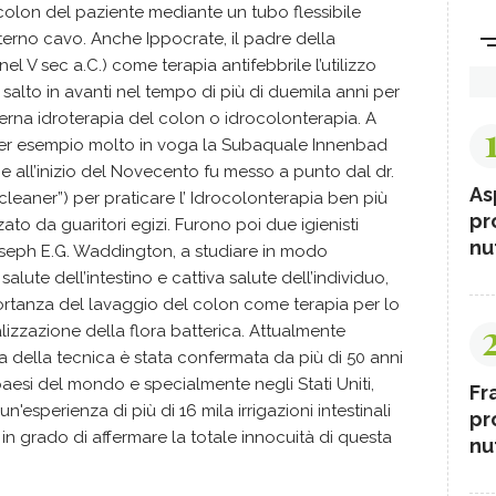
 colon del paziente mediante un tubo flessibile
nterno cavo. Anche Ippocrate, il padre della
 V sec a.C.) come terapia antifebbrile l’utilizzo
 salto in avanti nel tempo di più di duemila anni per
erna idroterapia del colon o idrocolonterapia. A
per esempio molto in voga la Subaquale Innenbad
 e all’inizio del Novecento fu messo a punto dal dr.
As
leaner”) per praticare l’ Idrocolonterapia ben più
pr
zzato da guaritori egizi. Furono poi due igienisti
nut
Joseph E.G. Waddington, a studiare in modo
salute dell’intestino e cattiva salute dell’individuo,
portanza del lavaggio del colon come terapia per lo
alizzazione della flora batterica. Attualmente
rna della tecnica è stata confermata da più di 50 anni
i paesi del mondo e specialmente negli Stati Uniti,
Fr
sperienza di più di 16 mila irrigazioni intestinali
pr
n grado di affermare la totale innocuità di questa
nut