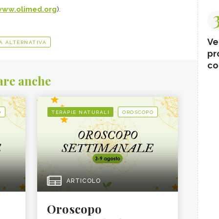
ww.olimed.org
).
Ve
A ALTERNATIVA
pr
co
are anche
O
TERAPIE NATURALI
OROSCOPO
ARTICOLO
Oroscopo