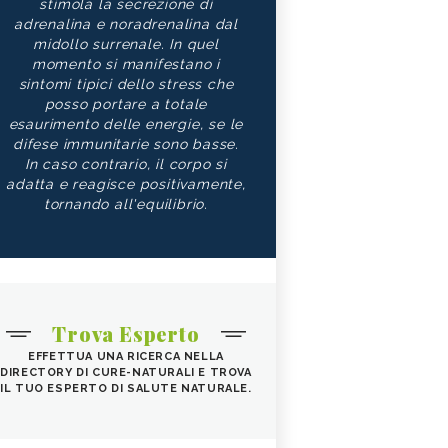
stimola la secrezione di
adrenalina e noradrenalina dal
midollo surrenale. In quel
momento si manifestano i
sintomi tipici dello stress che
posso portare a totale
esaurimento delle energie, se le
difese immunitarie sono basse.
In caso contrario, il corpo si
adatta e reagisce positivamente,
tornando all'equilibrio.
Trova Esperto
EFFETTUA UNA RICERCA NELLA
DIRECTORY DI CURE-NATURALI E TROVA
IL TUO ESPERTO DI SALUTE NATURALE.