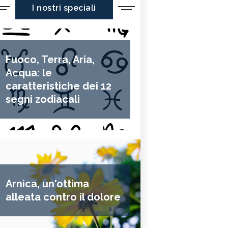
I nostri speciali
Fuoco, Terra, Aria,
Acqua: le
caratteristiche dei 12
segni zodiacali
Arnica, un'ottima
alleata contro il dolore