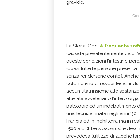
gravide.
Conti
La Storia: Oggi
è frequente soffr
causate prevalentemente da un’al
queste condizioni l’intestino per
(quasi tutte le persone presentano
senza rendersene conto). Anche
colon pieno di residui fecali induri
accumulati insieme alle sostanze 
alterata avvelenano l’intero organi
patologie ed un indebolimento d
una tecnica rinata negli anni '30
Francia ed in Inghilterra ma in realt
1500 a.C. (Ebers papyrus) è descr
prevedeva l’utilizzo di zucche la