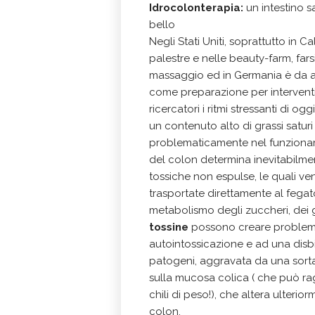
Idrocolonterapia:
un intestino 
bello
Negli Stati Uniti, soprattutto in Cal
palestre e nelle beauty-farm, far
massaggio ed in Germania è da an
come preparazione per interventi
ricercatori i ritmi stressanti di ogg
un contenuto alto di grassi saturi 
problematicamente nel funzionam
del colon determina inevitabilme
tossiche non espulse, le quali ve
trasportate direttamente al fegato,
metabolismo degli zuccheri, dei g
tossine
possono creare problemi 
autointossicazione e ad una disbi
patogeni, aggravata da una sorta 
sulla mucosa colica ( che può rag
chili di peso!), che altera ulteri
colon.