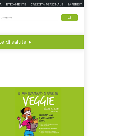
A
ETICAMENTE
CRESCITA PERSONALE
SAPERE.IT
e di salute