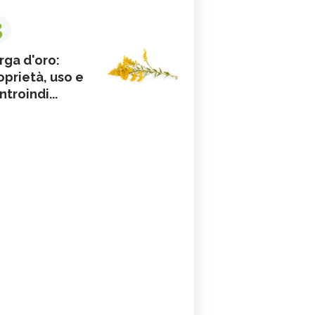
3
rga d'oro:
oprietà, uso e
ntroindi...