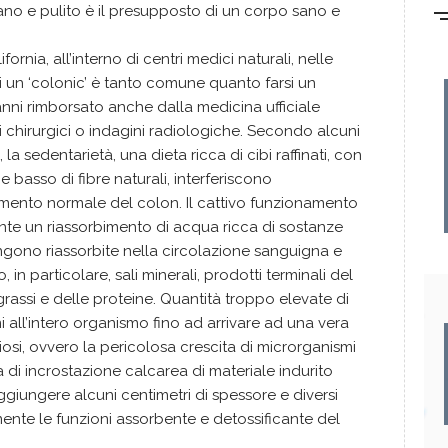
sano e pulito è il presupposto di un corpo sano e
ifornia, all’interno di centri medici naturali, nelle
si un ‘colonic’ è tanto comune quanto farsi un
ni rimborsato anche dalla medicina ufficiale
 chirurgici o indagini radiologiche. Secondo alcuni
i, la sedentarietà, una dieta ricca di cibi raffinati, con
e basso di fibre naturali, interferiscono
ento normale del colon. Il cattivo funzionamento
nte un riassorbimento di acqua ricca di sostanze
ngono riassorbite nella circolazione sanguigna e
 in particolare, sali minerali, prodotti terminali del
rassi e delle proteine. Quantità troppo elevate di
all’intero organismo fino ad arrivare ad una vera
osi, ovvero la pericolosa crescita di microrganismi
di incrostazione calcarea di materiale indurito
giungere alcuni centimetri di spessore e diversi
ormente le funzioni assorbente e detossificante del