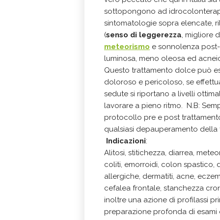
sottopongono ad idrocolonterapia
sintomatologie sopra elencate, ri
(
senso di leggerezza
, migliore
meteorismo
e sonnolenza post-p
luminosa, meno oleosa ed acneica 
Questo trattamento dolce può ess
doloroso e pericoloso, se effett
sedute si riportano a livelli ottimal
lavorare a pieno ritmo. N.B: Sem
protocollo pre e post trattamento 
qualsiasi depauperamento della f
Indicazioni
:
Alitosi, stitichezza, diarrea, met
coliti, emorroidi, colon spastico, d
allergiche, dermatiti, acne, ecz
cefalea frontale, stanchezza cro
inoltre una azione di profilassi p
preparazione profonda di esami 