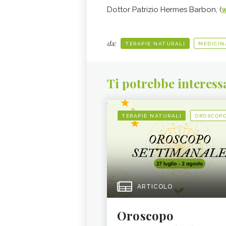
Dottor Patrizio Hermes Barbon, (
w
da:
TERAPIE NATURALI
MEDICIN
Ti potrebbe interess
TERAPIE NATURALI
OROSCOP
ARTICOLO
Oroscopo