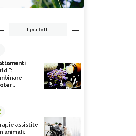
I più letti
1
attamenti
ridi":
mbinare
ioter...
2
rapie assistite
n animali: