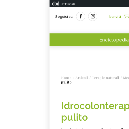
NETWORK
Seguici su
Iscriviti
Enciclopedia
Home
Articoli
Terapie naturali
Med
pulito
Idrocolonterapi
pulito