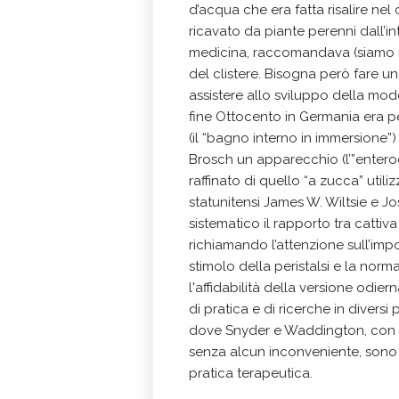
d’acqua che era fatta risalire nel
ricavato da piante perenni dall’i
medicina, raccomandava (siamo nel
del clistere. Bisogna però fare un
assistere allo sviluppo della mod
fine Ottocento in Germania era 
(il “bagno interno in immersione”)
Brosch un apparecchio (l’”enteroc
raffinato di quello “a zucca” utili
statunitensi James W. Wiltsie e 
sistematico il rapporto tra cattiva 
richiamando l’attenzione sull’im
stimolo della peristalsi e la norm
l'affidabilità della versione odie
di pratica e di ricerche in divers
dove Snyder e Waddington, con un'e
senza alcun inconveniente, sono i
pratica terapeutica.