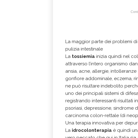
Conti
La maggior parte dei problemi di 
pulizia intestinale
La
tossiemia
inizia quindi nel co
attraverso l’intero organismo d
ansia, acne, allergie, intolleranze al
gonfiore addominale, eczema, rin
ne può risultare indebolito perch
uno dei principali sistemi di difes
registrando interessanti risultati 
psoriasi, depressione, sindrome d
carcinoma colon-rettale (di neopla
Una terapia innovativa per depur
La
idrocolonterapia
è quindi un
vero peccato che qui in Italia si