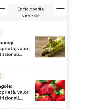
Enciclopedia
Naturale
1
paragi:
oprietà, valori
rizionali...
2
agole:
oprietà, valori
rizionali,...