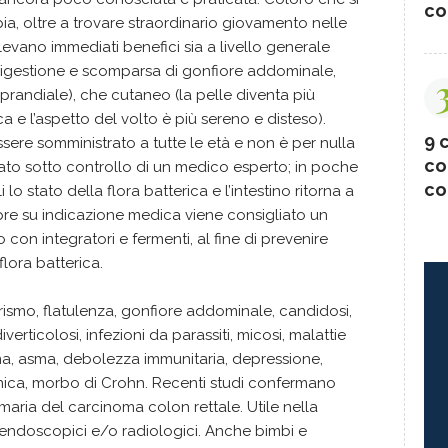
co
, oltre a trovare straordinario giovamento nelle
levano immediati benefici sia a livello generale
 digestione e scomparsa di gonfiore addominale,
randiale), che cutaneo (la pelle diventa più
e l’aspetto del volto è più sereno e disteso).
9 c
ere somministrato a tutte le età e non è per nulla
co
uato sotto controllo di un medico esperto; in poche
co
i lo stato della flora batterica e l’intestino ritorna a
pre su indicazione medica viene consigliato un
con integratori e fermenti, al fine di prevenire
lora batterica.
eorismo, flatulenza, gonfiore addominale, candidosi,
iverticolosi, infezioni da parassiti, micosi, malattie
ema, asma, debolezza immunitaria, depressione,
nica, morbo di Crohn. Recenti studi confermano
rimaria del carcinoma colon rettale. Utile nella
endoscopici e/o radiologici. Anche bimbi e