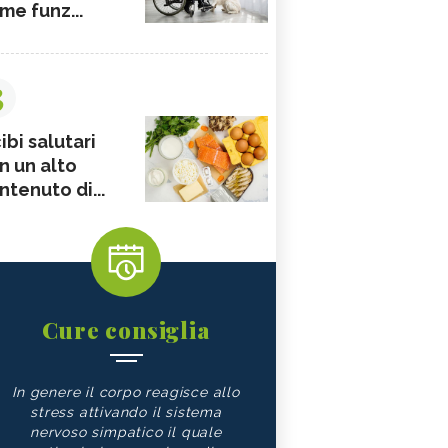
me funz...
3
ibi salutari
n un alto
ntenuto di...
Cure consiglia
In genere il corpo reagisce allo
stress attivando il sistema
nervoso simpatico il quale