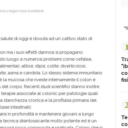
nua a leggere dopo la pubblicità
salute di oggi è dovuta ad un cattivo stato di
lon ma i suoi effetti dannosi si propagano
Tr
ando luogo a numerosi problemi come cefalea,
"ib
imentari, alitosi, stipsi, colite, diverticolosi,
co
ite, asma e candida. Lo stesso sistema immunitario
fis
é la mucosa che riveste internamente il colon è
a del corpo. Recenti studi scientifici stanno inoltre
in terapie associate al colonic per patologie quali
a stanchezza cronica e la profilassi primaria del
sie intestinali).
arsi in profondità e mantenersi giovani a lungo
Te
a tecnica disintossicante molto potente ed è un
co
a ancora poco conosciuta e praticata. Coloro che si