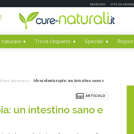
DEABYDAY
VITA DA MAMM
 naturale
Trova l'esperto
Speciali
Rispost
icina alternativa
Idrocolonterapia: un intestino sano e
ARTICOLO
a: un intestino sano e