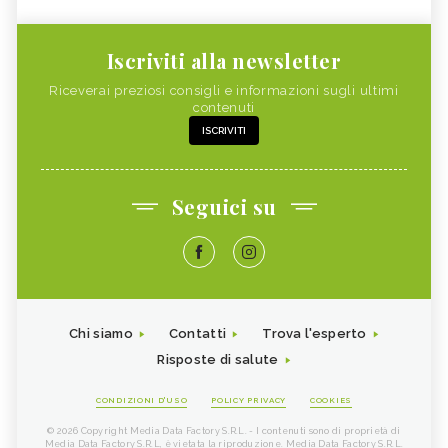
Iscriviti alla newsletter
Riceverai preziosi consigli e informazioni sugli ultimi
contenuti
ISCRIVITI
Seguici su
Chi siamo
Contatti
Trova l'esperto
Risposte di salute
CONDIZIONI D'USO
POLICY PRIVACY
COOKIES
© 2026 Copyright Media Data Factory S.R.L. - I contenuti sono di proprietà di
Media Data Factory S.R.L, è vietata la riproduzione. Media Data Factory S.R.L.