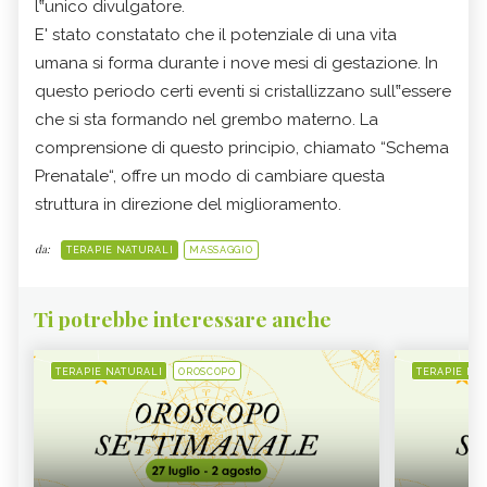
l‟unico divulgatore.
E' stato constatato che il potenziale di una vita
umana si forma durante i nove mesi di gestazione. In
questo periodo certi eventi si cristallizzano sull‟essere
che si sta formando nel grembo materno. La
comprensione di questo principio, chiamato “Schema
Prenatale“, offre un modo di cambiare questa
struttura in direzione del miglioramento.
da:
TERAPIE NATURALI
MASSAGGIO
Ti potrebbe interessare anche
TERAPIE NATURALI
OROSCOPO
TERAPIE NA