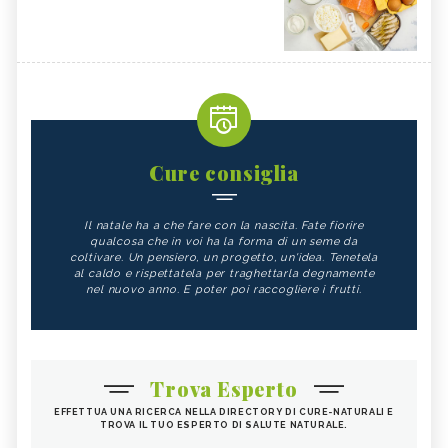
Cure consiglia
Il natale ha a che fare con la nascita. Fate fiorire
qualcosa che in voi ha la forma di un seme da
coltivare. Un pensiero, un progetto, un'idea. Tenetela
al caldo e rispettatela per traghettarla degnamente
nel nuovo anno. E poter poi raccogliere i frutti.
Trova Esperto
EFFETTUA UNA RICERCA NELLA DIRECTORY DI CURE-NATURALI E
TROVA IL TUO ESPERTO DI SALUTE NATURALE.