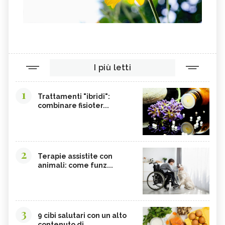
I più letti
1
Trattamenti "ibridi":
combinare fisioter...
2
Terapie assistite con
animali: come funz...
3
9 cibi salutari con un alto
contenuto di...