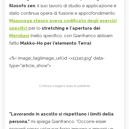
filosofo zen
, il suo lavoro di studio e applicazione è
stato continua opera di fusione e approfondimento.
Masunaga stesso aveva codificato degli esercizi
specifici
per lo
stretching e l'apertura dei
Meridiani
(nello specifico, con Gianfranco abbiam
fatto
Makko-Ho per l'elemento Terra)
.
<%= image_tag(image_url(:id =>11340.jpg" data-
type="article_show">
Continua a leggere dopo la pubblicità
"Lavorando in ascolto si rispettano i limiti della
persona."
mi spiega Gianfranco. "Occorre esser