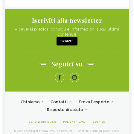
Iscriviti alla newsletter
Riceverai preziosi consigli e informazioni sugli ultimi
contenuti
ISCRIVITI
Seguici su
Chi siamo
Contatti
Trova l'esperto
Risposte di salute
CONDIZIONI D'USO
POLICY PRIVACY
COOKIES
© 2026 Copyright Media Data Factory S.R.L. - I contenuti sono di proprietà di