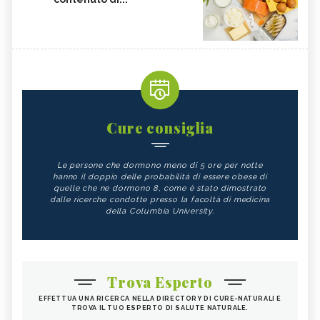
Cure consiglia
Le persone che dormono meno di 5 ore per notte
hanno il doppio delle probabilità di essere obese di
quelle che ne dormono 8, come è stato dimostrato
dalle ricerche condotte presso la facoltà di medicina
della Columbia University.
Trova Esperto
EFFETTUA UNA RICERCA NELLA DIRECTORY DI CURE-NATURALI E
TROVA IL TUO ESPERTO DI SALUTE NATURALE.