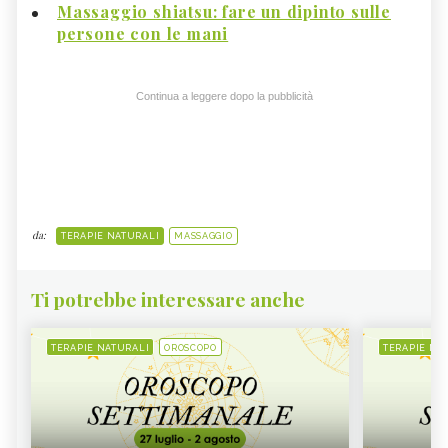
Massaggio shiatsu: fare un dipinto sulle
persone con le mani
Continua a leggere dopo la pubblicità
da:
TERAPIE NATURALI
MASSAGGIO
Ti potrebbe interessare anche
TERAPIE NATURALI
OROSCOPO
TERAPIE NA