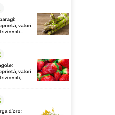
1
paragi:
oprietà, valori
rizionali...
2
agole:
oprietà, valori
rizionali,...
3
rga d'oro: