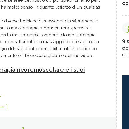
diverse aree del nostro corpo. Specifichiamo però
co
ha molto senso, in quanto l'effetto di un qualsiasi
e diverse tecniche di massaggio in sfioramenti e
oni. La massoterapia si concentrerà spesso su
 con la massoterapia lombare e la massoterapia
9 c
decontratturante, un massaggio crioterapico, un
co
io di Knap. Tante forme differenti che tendono
co
ssamento e il benessere globale dell'individuo.
rapia neuromuscolare e i suoi
a
IO