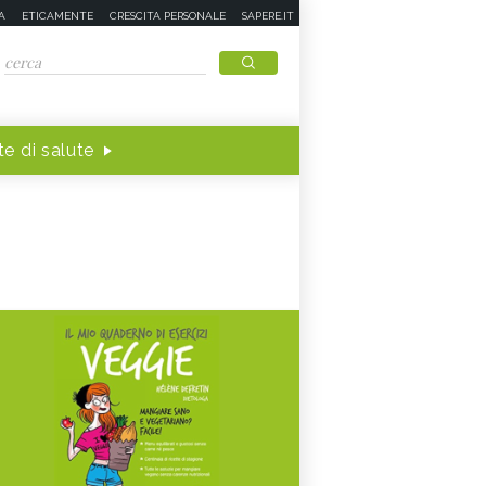
A
ETICAMENTE
CRESCITA PERSONALE
SAPERE.IT
e di salute