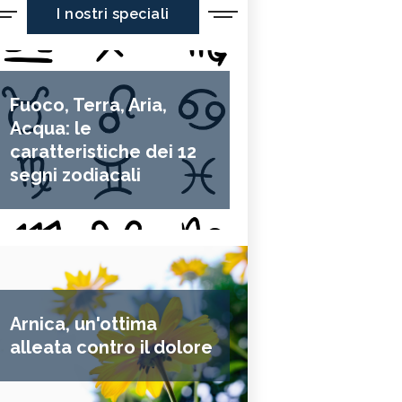
I nostri speciali
Fuoco, Terra, Aria,
Acqua: le
caratteristiche dei 12
segni zodiacali
Arnica, un'ottima
alleata contro il dolore