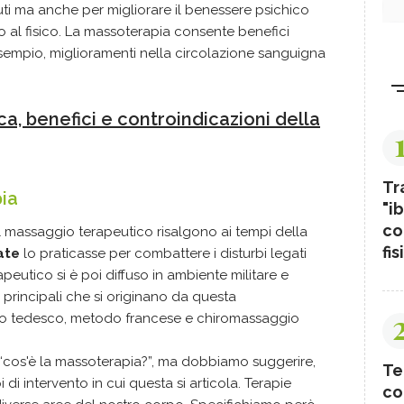
suti ma anche per migliorare il benessere psichico
lo al fisico. La massoterapia consente benefici
sempio, miglioramenti nella circolazione sanguigna
ca, benefici e controindicazioni della
Tr
ia
"ib
co
l massaggio terapeutico risalgono ai tempi della
fis
ate
lo praticasse per combattere i disturbi legati
apeutico si è poi diffuso in ambiente militare e
 principali che si originano da questa
o tedesco, metodo francese e chiromassaggio
cos'è la massoterapia?”, ma dobbiamo suggerire,
Te
i di intervento in cui questa si articola. Terapie
co