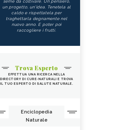
seme da coltivare. Un pensiero,
un progetto, un'idea. Tenetela al
caldo e rispettatela per
traghettarla degnamente nel
nuovo anno. E poter poi
raccogliere i frutti.
Trova Esperto
EFFETTUA UNA RICERCA NELLA
DIRECTORY DI CURE-NATURALI E TROVA
IL TUO ESPERTO DI SALUTE NATURALE.
Enciclopedia
Naturale