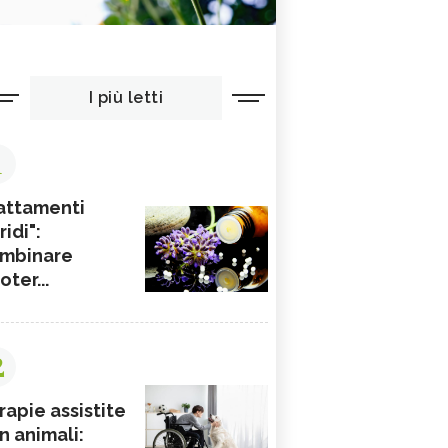
I più letti
1
attamenti
ridi":
mbinare
ioter...
2
rapie assistite
n animali: