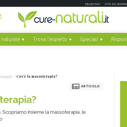
DEABYDAY
VITA DA MAMM
 naturale
Trova l'esperto
Speciali
Rispost
ssaggio
Cos'è la massoterapia?
ARTICOLO
terapia?
o. Scopriamo insieme la massoterapia, le
ro