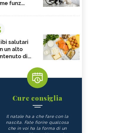
me funz...
3
ibi salutari
n un alto
ntenuto di...
Cure consiglia
Il natale ha a che fare con la
nascita. Fate fiorire qualcosa
che in voi ha la forma di un