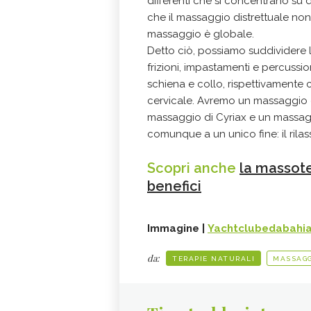
differenti che si concentrano su 
che il massaggio distrettuale non 
massaggio è globale.
Detto ciò, possiamo suddividere l
frizioni, impastamenti e percussi
schiena e collo, rispettivamente
cervicale. Avremo un massaggio 
massaggio di Cyriax e un massagg
comunque a un unico fine: il rila
Scopri anche
la massote
benefici
Immagine |
Yachtclubedabahi
da:
TERAPIE NATURALI
MASSAGG