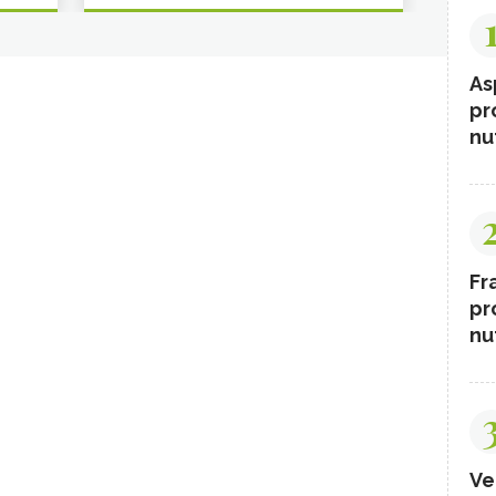
As
pr
nut
Fr
pr
nut
Ve