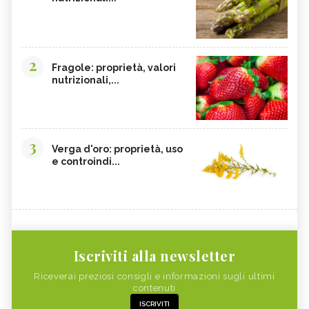
2
Fragole: proprietà, valori
nutrizionali,...
3
Verga d'oro: proprietà, uso
e controindi...
Iscriviti alla newsletter
Riceverai preziosi consigli e informazioni sugli ultimi
contenuti
ISCRIVITI