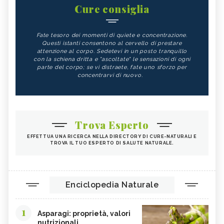
Cure consiglia
Fate tesoro dei momenti di quiete e concentrazione.
Questi istanti consentono al cervello di prestare
attenzione al corpo. Sedetevi in un posto tranquillo
con la schiena dritta e "ascoltate" le sensazioni di ogni
parte del corpo; se vi distraete, fate uno sforzo per
concentrarvi di nuovo.
Trova Esperto
EFFETTUA UNA RICERCA NELLA DIRECTORY DI CURE-NATURALI E
TROVA IL TUO ESPERTO DI SALUTE NATURALE.
Enciclopedia Naturale
1
Asparagi: proprietà, valori
nutrizionali...