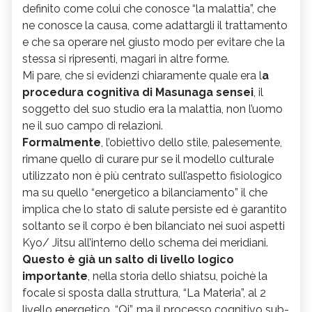
definito come colui che conosce “la malattia”, che
ne conosce la causa, come adattargli il trattamento
e che sa operare nel giusto modo per evitare che la
stessa si ripresenti, magari in altre forme.
Mi pare, che si evidenzi chiaramente quale era l
a
procedura cognitiva di Masunaga sensei
, il
soggetto del suo studio era la malattia, non l’uomo
ne il suo campo di relazioni.
Formalmente
, l’obiettivo dello stile, palesemente,
rimane quello di curare pur se il modello culturale
utilizzato non è più centrato sull’aspetto fisiologico
ma su quello “energetico a bilanciamento” il che
implica che lo stato di salute persiste ed è garantito
soltanto se il corpo è ben bilanciato nei suoi aspetti
Kyo/ Jitsu all’interno dello schema dei meridiani.
Questo è già un salto di livello logico
importante
, nella storia dello shiatsu, poichè la
focale si sposta dalla struttura, “La Materia”, al 2
livello energetico, “Qi”, ma il processo cognitivo sub-