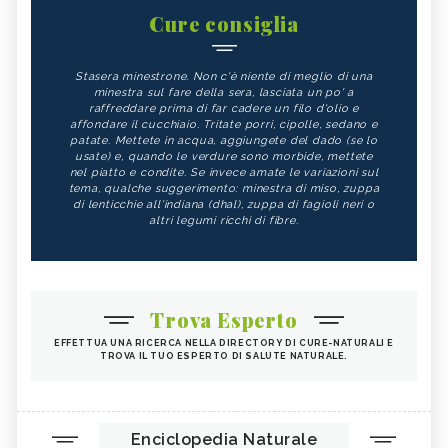
Cure consiglia
Stasera minestrone. Non c'è niente di meglio di una
minestra sul fare della sera, lasciata un po' a
raffreddare prima di far cadere un filo d'olio e
affondare il cucchiaio. Tritate porri, cipolle, sedano e
patate. Mettete in acqua, aggiungete del dado (se lo
usate) e, quando le verdure sono morbide, mettete
nel piatto e condite. Se invece amate le variazioni sul
tema, qualche suggerimento: minestra di miso, zuppa
di lenticchie all'indiana (dhal), zuppa di fagioli neri o
altri legumi ricchi di fibre.
Trova Esperto
EFFETTUA UNA RICERCA NELLA DIRECTORY DI CURE-NATURALI E
TROVA IL TUO ESPERTO DI SALUTE NATURALE.
Enciclopedia Naturale