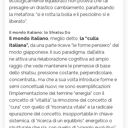
ecologicamente equilibrato non poteva che far
presagire un drastico cambiamento, parafrasando
la metafora: “si è rotta la bolla e il pesciolino si è
liberato”.
Il mondo Italiano: lo Shiatsu Do
Il mondo italiano
, meglio detto,
la “culla
italiana”,
da una parte riceve “le forme pensiero” del
modo giapponese, il suo paradigma, dall’altra
ne attiva una rielaborazione cognitiva ad ampio
raggio che vede mantenere le premesse di base
dello shiatsu, pressione costante, perpendicolare,
concentrata… ma che a sua volta introduce forme e
semi concettuali nuovi, ne sono esemplificazioni
l’implementazione del termine “energia” con il
concetto di “vitalità”, la rimozione del concetto di
“cura” con quello di “risonanza vitale” e la radicale
epurazione del concetto, insopportabile in chiave
sistemica, di “ricerca di un equilibrio”, energetico o
strutturale che sia, con quello di “viaggio evolutivo”.